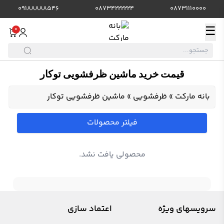
09188888546
08734222224
08731110000
☰
0
قیمت خرید ماشین ظرفشویی توکار
بانه مارکت
»
ظرفشویی
»
ماشین ظرفشویی توکار
فیلتر محصولات
محصولی یافت نشد.
سرویسهای ویژه
اعتماد سازی