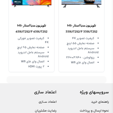
تلویزیون مدیا استار MS-
تلویزیون مدیا استار MS-
65SUT2S2/F 65SUT2S2
55SUT2S2/F 55SUT2S2
کیفیت تصویر 4K
کیفیت تصویر فورکی
4K
صفحه نمایش 55 اینچ
صفحه نمایش 65 اینچ
سیستم عامل اندروید
Android
سیستم عامل اندروید
Android
رزولوشن : 3840×2160
اتصال وای فای Wifi
اتصال وای فای Wifi
2 پورت HDMI
سرویسهای ویژه
اعتماد سازی
راهنمای خرید
اعتماد ســازی
نحوه ارسال و پرداخت
رضایت مشتریان