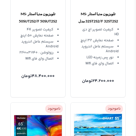
تلویزیون مدیا استار MS-
تلویزیون مدیا استار MS-
32ST2S2/F 32ST2S2 مدل
50SUT2S2/F 50SUT2S2
32 اینچ
کیفیت تصویر اچ دی
کیفیت تصویر 4K
HD
صفحه نمایش 50 اینچ
صفحه نمایش 32 اینچ
سیستم عامل اندروید
سیستم عامل اندروید
Android
Android
رزولوشن : 3840×2160
نور پس زمینه LED
اتصال وای فای Wifi
اتصال وای فای Wifi
48.400.000
تومان
24.200.000
تومان
ناموجود
ناموجود