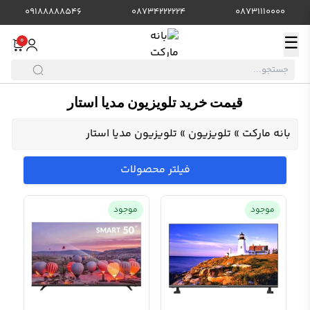
09188888546
08734222224
08731110000
☰
0
قیمت خرید تلویزیون مدیا استار
بانه مارکت
»
تلویزیون
»
تلویزیون مدیا استار
فیلتر محصولات
موجود
موجود