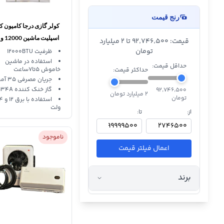
رنج قیمت
کولر گازی درجا کامیون ک
قیمت: ۹۲٬۷۴۶٬۵۰۰ تا 2 میلیارد
تومان
ولت EH 12000W
ظرفیت 12000BTU
استفاده در ماشین
حداقل قیمت:
خاموش 5تا7ساعت
حداکثر قیمت:
جریان مصرفی 35 آمپر
گاز خنک کننده R134A
۹۲٬۷۴۶٬۵۰۰
2 میلیارد تومان
تومان
استفاده با
ولت
از:
تا:
ناموجود
اعمال فیلتر قیمت
برند