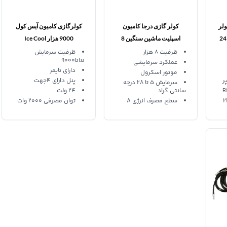
ولر
کولر گازی درجا کامیون
کولرگازی کامیون آیس کول
اسپلیت ماشین 12000 و 24
اسپلیت ماشین سنگین 8
9000 هزار Ice Cool
هزار و 24 ولت EH8000
ظرفیت 8 هزار
ظرفیت سرمایش
9000btu
عملکرد سرمایشی
دارای تایمر
موتور اسکرول
پنل دارای 4جهت
سرمایش 5 تا 28 درجه
سانتی گراد
24 ولت
 برق 12 و 24
سطح مصرف انرژی A
توان مصرفی 2000 وات