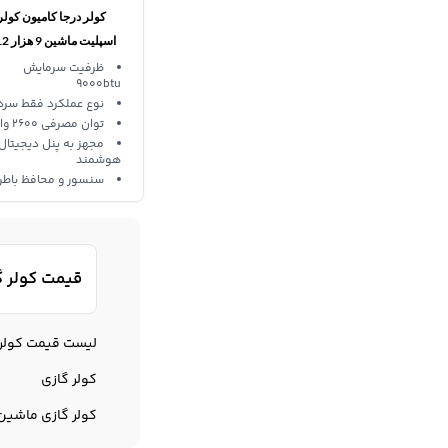
کولر درجا کامیون کولر
24 ولت Treeligo
ظرفیت سرمایش
9000btu
نوع عملکرد فقط سرد
توان مصرفی 2600 وات
مجهز به پنل دیجیتال
هوشمند
سنسور و محافظ باطر
قیمت کولر 
لیست قیمت کولر 
کولر گازی
کولر گازی ماشین