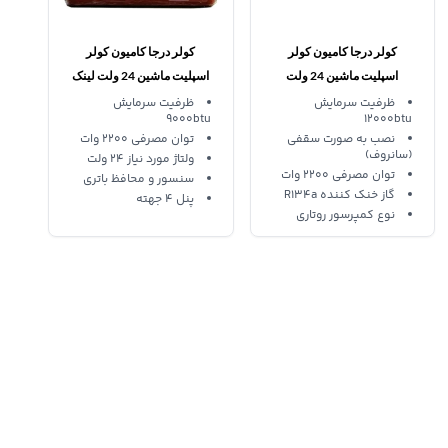
کولر درجا کامیون کولر
کولر درجا کامیون کولر
اسپلیت ماشین 24 ولت
اسپلیت ماشین 24 ولت لینک
سقفی Ice Cool
کول
ظرفیت سرمایش
ظرفیت سرمایش
9000btu
12000btu
نصب به صورت سقفی
توان مصرفی 2200 وات
(سانروف)
ولتاژ مورد نیاز 24 ولت
توان مصرفی 2200 وات
سنسور و محافظ باتری
گاز خنک کننده R134a
پنل 4 جهته
نوع کمپرسور روتاری