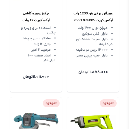
ویبراتور برقی بتن 1200 وات
چکش ویبره کاشی
ایکس کورت Xcort XZN02-
ایکسکورت 12 ولت
XDC09-TV1201
35
میزان توان 1200 وات
استفاده برای ویبره و
چکش
دارای قفل سوئیچ
ساختار مسی پیچ‌ها
دارای سرعت 5000 دور
در دقیقه
باتری 12 ولت
13000 لرزش در دقیقه
ظرفیت 2 آمپر
دارای سیم پیچی مسی
ابعاد صفحه 100
میلی‌متر
11.858.000
تومان
11.011.000
تومان
ناموجود
ناموجود