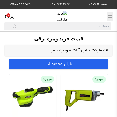
09188888546
08734222224
08731110000
☰
0
قیمت خرید ویبره برقی
بانه مارکت
»
ابزار آلات
»
ویبره برقی
فیلتر محصولات
موجود
موجود