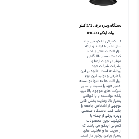
دستگاه ویبره برقی 5/1 کیلو
وات اینکو INGCO
ROUTER ANGLE
کمپانی اینکو طی چند
سال اخیر با تولید و ارائه
MILLING OVER
ابزار الات صنعتی زیاد با
EVR2001
کیفیت بسیار بالا گامی
موثر در جهت ارتقا و
پشرفت شرکت خود
برداشته است. علاوه بر این
با طرحی و تولید این نوع
ابزار الات ها نه تنها توانسته
اعتبار خود را نسبت با سایر
شرکت های موجود بالا ببرد
بلکه توانسته با با کوالتی
بسیار بالا رضایت بخش قابل
توجهی از اشخاص جامعه را
جلب کند. دستگاه صنعتی
ویبره برقی از جمله با
کیفیت ترین محصولات
کمپانی اینکو می باشد که
از مزیت ها و قابلیت های
بسیار زیادی برخور دار است.