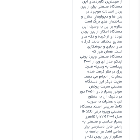
از مهمترین کاربردهای این
دستگاه صنعتی برای از بین
بردن اتصالات موجود در
بتن ها و دیوارهای منازل و
ساختمان های بزرگ است.
علاوه بر این به وسیله این
دستگاه امکان از بین بردن
توده ای از خرده و تکه های
صنایع مختلف مانند کارگاه
های نجاری و جوشکاری
است. همان طور که
دستگاه صنعتی ویبره برقی
اینکو مدل ای وی آر 2001
پیداست به وسیله قدرت
برق در نظر گرفت شده
عملیات را انجام می دهد.
مزیت دیگر این دستگاه
صنعتی سرعت چرخش
موتور بسیار بالای 2850 دور
در دقیقه آن به منظور
انجام عملیات به صورت
کاملاً سریعی است. دستگاه
صنعتی ویبره برقی INGCO
مدل EVR 2001 با ظاهری
بسیار مناسب و صنعتی به
راحتی قابل دسترسی برای
تمامی اشخاص جامعه به
منظور از بین بردن تکه و