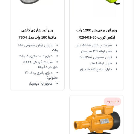
ویبراتور برقی بتن 1200 وات
ویبراتور شارژی کاشی
ایکس کورت XZN-01-35
ماکیتا 180 وات مدل 7804
سرعت چرخش 5000 دور
میزان توان مصرفی 180
وات
قطر لوله 35 میلیمتر
دارای 2 عد باتری 18 ولت
توان مصرفی 1200 وات
سرعت گردش 12000
طول لوله 1 متر
دور در دقیقه
دارای منبع تغذیه برق
دارای باتری یدک (4
سلولی)
مجهز به دیمردار
ناموجود