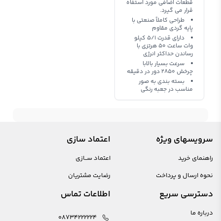
قطعات اضافی مورد استفاه
قرار می گیرد.
طراحی کاملاً صنعتی با
پایه گردی مقاوم
دارای قدرت 5/1 کیلو
وات ساعت 50 هرتزی با
رساندن حداکثر انرژی
سرعت بسیار بالابا
چرخش 2850 دور در دقیقه
بسته بندی به صور
مناسب در جعبه رنگی
سرویسهای ویژه
اعتماد سازی
راهنمای خرید
اعتماد ســازی
نحوه ارسال و پرداخت
رضایت مشتریان
دسترسی سریع
اطلاعات تماس
درباره ما
08734222224