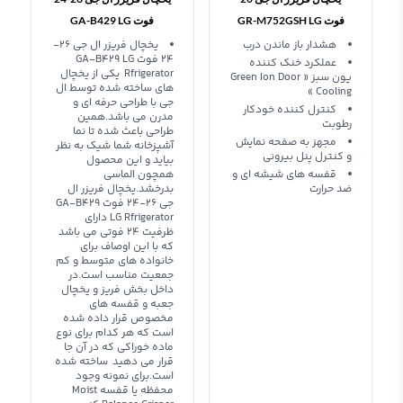
فوت GR-M752GSH LG
فوت GA-B429 LG
Rfrigerator
Refrigerator
هشدار باز ماندن درب
یخچال فریزر ال جی 26-
24 فوت GA-B429 LG
عملکرد خنک کننده
Rfrigerator یکی از یخچال
یون سبز « Green Ion Door
های ساخته شده توسط ال
Cooling »
جی با طراحی حرفه ای و
کنترل کننده خودکار
مدرن می باشد.همین
رطوبت
طراحی باعث شده تا نما
مجهز به صفحه نمایش
آشپزخانه شما شیک به نظر
و کنترل پنل بیرونی
بیاید و این محصول
قفسه های شیشه ای و
همچون الماسی
ضد حرارت
بدرخشد.یخچال فریزر ال
جی 26-24 فوت GA-B429
LG Rfrigerator دارای
ظرفیت 24 فوتی می باشد
که با این اوصاف برای
خانواده های متوسط و کم
جمعیت مناسب است.در
داخل بخش فریز و یخچال
جعبه و قفسه های
مخصوص قرار داده شده
است که هر کدام برای نوع
ماده خوراکی که در آن جا
قرار می دهید ساخته شده
است.برای نمونه وجود
محفظه یا قفسه Moist