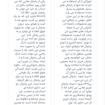
خوراکی از آن استفاده می
یکی از یخچال هایی که می
کردند اما تنها از یخچال های
توان روی عملکرد بالای ان
بسیار معمولی و بسیار
حساب باز کرد می توان به
ساده استفاده می شد.
یخچال فریزر LG GN-
شرکت ها در این میان
M702G اشاره کرد که به یک
نقش مهمی در ارتقای این
موتور پر قدرت مجهز شده
نوع محصولات داشته اند.
است و هوای سرد درون
کمپانی ال جی از جمله
یخچال را می تواند به صورت
شرکت های معتبری می
فوق العاده ای تولید و به
باشد که کیفیت محصولات
راحتی پخش کند. این
را در اولویت قرار داده است.
یخچال ام 702 جی ال جی
با تولید حجم کثیری از انواع
مجهز به قابلیت خنک
یخچال ها نیازهای افراد نیز
کنندگی به صورت سه
رو به رشد بوده است. برای
بعدی می باشد که با سرعت
همین منظور ما در این
بالایی می تواند باعث خنک
بخش می خواهیم نوعی
شدگی یخچال شده و از
یخچال فریزر به شما معرفی
ایجاد برفک در فریزر این
کنیم کا با امکانات ویژه
یخچال جلوگیری کند. علاوه
خود به خوبی می توان
بر این قدرت خنک کنندگی
مواد غذایی را داخل آن
فوق العاده، یک طراحی
ذخیره نمود. یخچال فریزر
فوق العاده و زیبا نیز برای
ال جی جی سی-
این یخچال در نظر گرفته
بی419دبلیو ا دسته یخچال
شده است. این یخچال دو
فریزر هایی می باشد که با
درب دارای اندازه ای
تولید آن در میان مردم
استاندارد و مناسب می
رونق چشمگیری به خود
باشد که از جنس بدنه ای
گرفته است. یخچال فریزر
بسیار محکم و مقاوم نیز
ال جی دارای یک نوع
ساخته شده است به همین