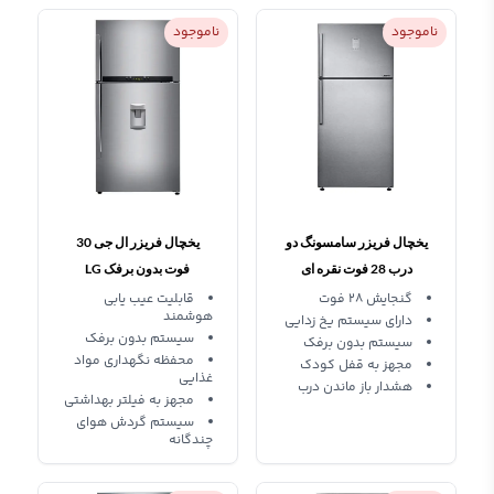
ناموجود
ناموجود
یخچال فریزر سامسونگ دو
یخچال فریزر ال جی 30
درب 28 فوت نقره ای
فوت بدون برفک LG
Refrigerator GRB-832
Samsung Refrigerator
گنجایش 28 فوت
قابلیت عیب ‌یابی
هوشمند
دارای سیستم یخ زدایی
rt50
سیستم بدون برفک
سیستم بدون برفک
محفظه نگهداری مواد
مجهز به قفل کودک
غذایی
هشدار باز ماندن درب
مجهز به فیلتر بهداشتی
سیستم گردش هوای
چندگانه