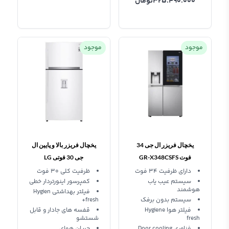
325.490.000
تومان
موجود
موجود
یخچال فریزر ال جی 34
یخچال فریزر بالا و پایین ال
فوت GR-X348CSFS
جی 30 فوتی LG
Refrigerator GF-882
دارای ظرفیت 34 فوت
ظرفیت کلی 30 فوت
سیستم عیب یاب
کمپرسور اینورتردار خطی
هوشمند
فیلتر بهداشتی Hygien
سیستم بدون برفک
fresh+
فیلتر هوا Hygiene
قفسه های جادار و قابل
fresh
شستشو
فناوری Door cooling
جریان هوای