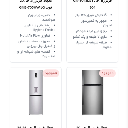
فریزر ال جی GN-304SLGT
یخچال فریزر ال جی 20
304
فوت GNB-705HW LG
Refrigerator
گنجایش فریزر 168 لیتر
کمپرسور اینورتر
هوشمند
مجهز به کمپرسور
اینورتر
پشتیبانی از فناوری
+Hygiene Fresh
یخ زدایی نیمه خودکار
فناوری Multi Air Flow
داری 7 طبقه و یک کشو
مجهز به صفحه نمایش
طبقه شیشه ای بسیار
و کنترل پنل بیرونی
مقاوم
قفسه های شیشه ای و
ضد حرارت
ناموجود
ناموجود
یخچال فریزر ال جی 20
یخچال فریزر ال جی 26-24