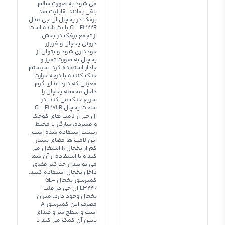
می شود به صورت سالم
باقی بمانند. قابلیت ضد
برفک در یخچال ال جی مدل
GL-E322R باعث شده است
از تجمع برفک در بخش
درونی یخچال و فریزر
خودداری شود و بتوان از
یخچال به صورت تمیز و
جادار استفاده کرد. سیستم
خنک کننده با درجه حرارت
معینی که دارد غذای گرم
داخل محفظه یخچال را
سریع خنک می کند. در
ساخت یخچال GL-E372R
ال جی از لامپ های کوچک
و فشرده، سازگار با محیط
زیست استفاده شده است.
این لامپ ها فضای بسیار
کم از یخچال را اشتغال می
کند و با استفاده از آن شما
می توانید از حداکثر فضای
داخل یخچال استفاده کنید.
کمپرسور یخچال GL-
E322R ال جی در قلب
یخچال وجود دارد. میزان
مصرف این کمپرسور A
است و سطح سر و صدای
پایین آن کمک می کند تا