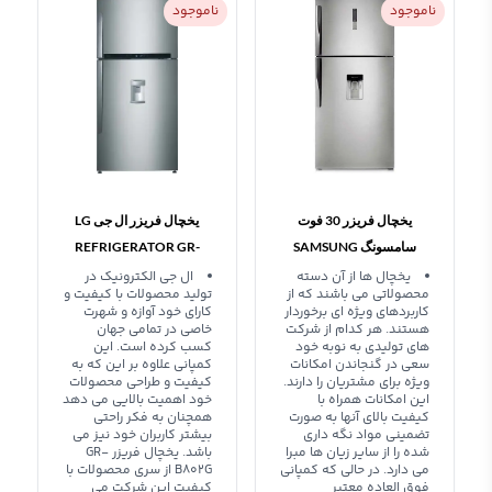
ناموجود
ناموجود
یخچال فریزر 30 فوت
یخچال فریزر ال جی LG
سامسونگ SAMSUNG
REFRIGERATOR GR-
B802G
REFRIGERATOR RT81
یخچال ها از آن دسته
ال جی الکترونیک در
محصولاتی می باشند که از
تولید محصولات با کیفیت و
کاربردهای ویژه ای برخوردار
کارای خود آوازه و شهرت
هستند. هر کدام از شرکت
خاصی در تمامی جهان
های تولیدی به نوبه خود
کسب کرده است. این
سعی در گنجاندن امکانات
کمپانی علاوه بر این که به
ویژه برای مشتریان را دارند.
کیفیت و طراحی محصولات
این امکانات همراه با
خود اهمیت بالایی می دهد
کیفیت بالای آنها به صورت
همچنان به فکر راحتی
تضمینی مواد نگه داری
بیشتر کاربران خود نیز می
شده را از سایر زیان ها مبرا
باشد. یخچال فریزر GR-
می دارد. در حالی که کمپانی
B802G از سری محصولات با
فوق العاده معتبر
کیفیت این شرکت می