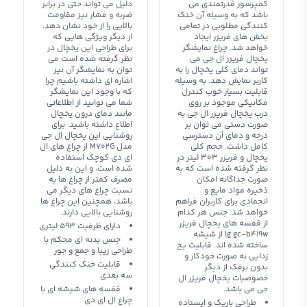
کمپرسور قدرتمندی می
دلیل می تواند حتی در برابر
باشد که به وسیله آن خنک
ضربه و فشار نیز مقاومت
کنندگی مطلوبی در تمامی
بالایی را از خود نشان دهد.
بخش های فریزر ایجاد
از دیگر ویژگی هایی که
خواهد شد. چراغ نمایشگر
برای طراحی این یخچال در
یخچال فریزر ال جی می
نظر گرفته شده است می
تواند دمای کلی یخچال را به
توان به نمایشگر آن نیز
کاربر نمایش دهد. به وسیله
اشاره ای داشته باشیم چرا
قابلیت بسیار خوب کنترل
که با وجود این نمایشگر
مکانیکی موجود بر روی
شما می توانید از اطلاعاتی
درب یخچال فریزر ال جی به
مانند دمای درون یخچال
صورت دستی می توان بر
اطلاع داشته باشید. برای
درجه و دمای آن دسترسی
روشنایی این یخچال ال جی
کامل داشت. حجم کلی
مدل M702G از چراغ های ال
یخچال و فریزر 303 لیتر در
ای دی کوچک استفاده
نظر گرفته شده است که به
شده است، و این به دلیل
صورت جداگانه امکان
مصرف کمتر از چراغ ها به
ذخیره مواد مایع و
نسبت چراغ های دیگر می
انجمادی برای کاربران فراهم
باشد، همچنین این چراغ ها
خواهد شد. جنس هر کدام
روشنایی بالایی دارند.
از قفسه های یخچال فریزر
دارای ظرفیت 593 لیتری
lg gc-b419w از شیشه
جنس بدنه ای محکم با
ساخته شده اند. قابلیت یخ
طراحی زیبا و جمع و جور
زدایی به صورت خودکار و
قابلیت خنک کنندگی
بدون برفک از دیگر
سه بعدی
خصوصیات یخچال فریزر ال
جی می باشد.
قفسه های شیشه ای با
چراغ ال ای دی
طراحی باریک و ایستاده