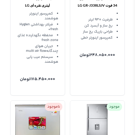
34 فوت LG GR-J338LSJV
لیتری نقره ای LG
Refrigerator GR- j682
کمپرسور اینورتر
هوشمند
ظرفیت 930 لیتر
فیلتر بهداشتی Hygien
یخ ساز و آبسرد کن
fresh+
طراحی باریک یخ ساز
محفظه نگهدارنده غذای
کمپرسور اینورتر خطی
fresh zone
جریان هوای
چندگانهmulti air flow
248.050.000
تومان
سیستم عیب یابی
هوشمند
175.450.000
تومان
موجود
ناموجود