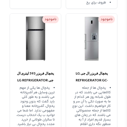
ظروف برای یخ
ناموجود
ناموجود
یخچال فریزر ال جی LG
یخچال فریزر 593 لیتری ال
REFRIGERATOR GC-
جی LG REFRIGERATOR
GN-M702G
B419W
یخچال ها از جمله
یخچال ها یکی از مهم
کالاهایی می باشند که در
ترین وسایل هر آشپزخانه
طول شبانه روز هر کدام از
می باشند و به طور کلی
ما به صورت تکی با آن سر و
باید گفت که بدون وجود
کار خواهیم داشت. این نوع
یخچال، آشپزخانه معنا و
کالاها از جمله محصولاتی
مفهومی ندارد. اما شما می
می باشند که در زمان های
توانید ب یک انتخاب درست،
بسیار قدیم افراد از آ به
تا سالیان طولانی از خرید
منظور نگه داری اقلام
مجدد یخچال بی نیاز باشید.