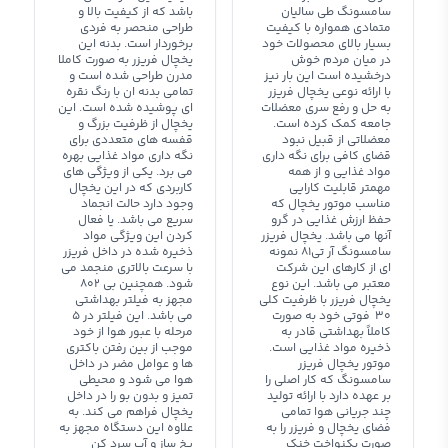
سامسونگ طی سالیان
باشد که از کیفیت بالا و
متمادی همواره با کیفیت
طراحی منحصر به فردی
بسیار بالای محصولات خود
برخوردار است. بدنه این
در میان مردم خوش
یخچال فریزر به صورت کاملا
درخشیده است این بار نیز
مدرن طراحی شده است و
با ارائه نوعی یخچال فریزر
تمامی بدنه ان با رنگ نقره
به حل و رفع سری معضلات
ای پوشیده شده است. این
جامعه کمک کرده است.
یخچال از ظرفیت بزرگ و
معضلاتی از قبیل نبود
قفسه های متعددی برای
قضای کافی برای نگه داری
نگه داری مواد غذایی بهره
مواد غذایی و از همه
می برد. یکی از ویژگی های
مهمتر قابلیت کارایی
کاربردی که در این یخچال
مناسب موتور یخچال که
وجود دارد حالت انجماد
حفظ ارزش غذایی در گرو
سریع می باشد. یا فعال
آنها می باشد. یخچال فریزر
کردن این ویژگی مواد
سامسونگ آر تی81 نمونه
ذخیره شده در داخل فریزر
ای از کارهای این شرکت
با سرعت بالاتری منجمد می
معتبر می باشد. این نوع
شود. همچنین بی 802
یخچال فریزر با ظرفیت کلی
مجهز به فیلتر بهداشتی
30 فوتی خود به صورت
می باشد. این فیلتر در 5
کاملاً بهداشتی قادر به
مرحله با عبور هوا از خود
ذخیره مواد غذایی است.
موجب از بین رفتن باکتری
موتور یخچال فریزر
ها و عوامل مضر در داخل
سامسونگ که کار اصلی را
هوا می شود و محیطی
بر عهده دارد با ارائه تولید
تمیز و بدون بو را در داخل
چند جریانی هوا تمامی
یخچال فراهم می کند. به
فضای یخچال و فریزر را به
علاوه این دستگاه مجهز به
صورت یکنواخت خنک
یخ ساز و آب سرد کن