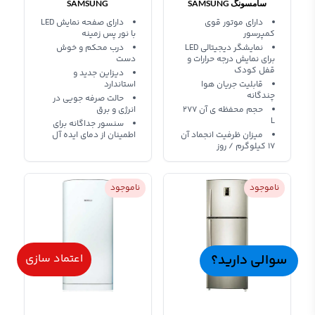
سامسونگ SAMSUNG
SAMSUNG
REFRIGERATOR
REFRIGERATOR
دارای موتور قوی
دارای صفحه نمایش LED
کمپرسور
با نور پس زمینه
RT5562CTB
RZ90EERSL
نمایشگر دیجیتالی LED
درب محکم و خوش
برای نمایش درجه حرارات و
دست
قفل کودک
دیزاین جدید و
قابلیت جریان هوا
استاندارد
چندگانه
حالت صرفه جویی در
حجم محفظه ی آن 277
انرژی و برق
L
سنسور جداگانه برای
میزان ظرفیت انجماد آن
اطمینان از دمای ایده آل
17 کیلوگرم / روز
ناموجود
ناموجود
سوالی دارید؟
اعتماد سازی