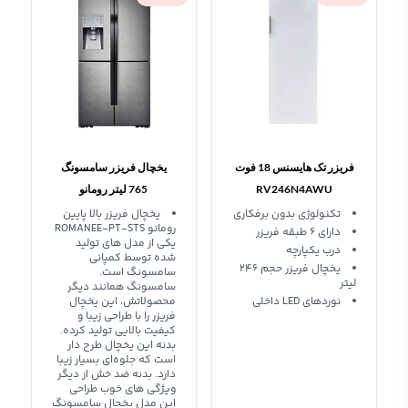
فریزر تک هایسنس 18 فوت
یخچال فریزر سامسونگ
RV246N4AWU
765 لیتر رومانو
ROMANEE-PT-STS
تکنولوژی بدون برفکاری
یخچال فریزر بالا پایین
رومانو ROMANEE-PT-STS
دارای 6 طبقه فریزر
Samsung Refrigerator
یکی از مدل های تولید
درب یکپارچه
شده توسط کمپانی
یخچال فریزر حجم 246
سامسونگ است.
لیتر
سامسونگ همانند دیگر
نوردهای LED داخلی
محصولاتش، این یخچال
فریزر را با طراحی زیبا و
کیفیت بالایی تولید کرده.
بدنه این یخچال طرح دار
است که جلوه‌ای بسیار زیبا
دارد. بدنه ضد خش از دیگر
ویژگی های خوب طراحی
این مدل یخچال سامسونگ