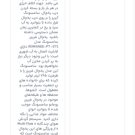
می باشد. جهت اتلاف انرژی
در هر بار باز و بسته کردن
درب یخچال، سامسونگ
آبریز را بر روی درب یخچال
قرار داده تا بتوانید به آب
سرد و یخ در کمترین زمان
ممکن دسترسی داشته
باشید. یخچال فریزر
سامسونگ مدل
ROMANEE-PT-STS دارای
قابلیت اتصال به آب شهری
است؛ با این وجود دیگر نیاز
به پر کردن مخزن آب
نخواهیم بود.‌ سامسونگ
این مدل یخچال فریزر را با
ظرفیت 765 لیتر تولید
کرده که برای خانواده های
پر جمعیت بسیار مناسب و
معقول است. کشوها،
محفظه ها و طبقه‌های
موجود در یخچال فریزر
رومانو سامسونگ موجب
شده تا بتوانید انواع
مختلف مواد غذایی را نگه
داری کنید. سیستم گردش
هوای چندگانه « Multi Flow
» از ویژگی های این یخچال
فریزر سامسونگ است که