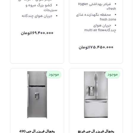
فیلتر بهداشتی Hygien
کشو بزرگ میوه و
fresh+
سبزیجات
محفظه نگهدارنده غذای
جریان هوای چندگانه
fresh zone
جریان هوای
چندگانهmulti air flow
169.400.000
تومان
175.450.000
تومان
موجود
موجود
یخچال فریزر ال جی فرنچ
یخچال فریزر ال جی 490