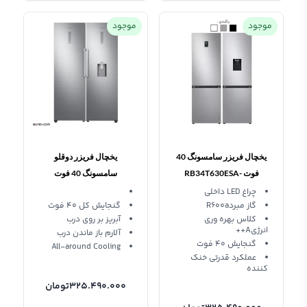
موجود
موجود
یخچال فریزر سامسونگ 40
یخچال فریزر دوقلو
فوت RB34T630ESA-
سامسونگ 40 فوت
RR39M73407F/RZ32M71207F
RB34T670FSA
چراغ LED داخلی
گاز مبردR600a
گنجایش کل 40 فوت
کلاس بهره وری
آبریز بر روی درب
انرژیA++
آلارم باز ماندن درب
گنجایش 40 فوت
All-around Cooling
عملکرد قدرتی خنک
کننده
325.490.000
تومان