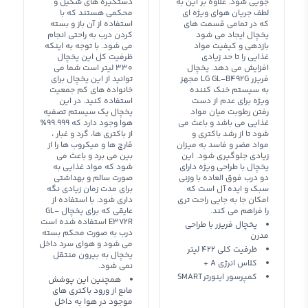
جویی شود. علاوه بر این به
دستگیره های شکیل و
لطف جریان هوای ویژه ای
محکمی هستند که با
که در تمامی قسمت های
استفاده از آن باز و بسته
یخچال ایجاد می شود
کردن درب به راحتی انجام
بازدهی و کیفیت مواد
می شود. با توجه به اینکه
غذایی را تا حد زیادی
ظرفیت کل این یخچال
افزایش می دهد. یخچال
330 لیتر است شما می
فریزر LG GL-B492G مجهز
توانید از این یخچال برای
به سیستم خنک کننده
خانواده های کم جمعیت
ویژه برای عدم از دست
استفاده کنید. در این
رفتن رطوبت میان مواد
یخچال یک سیستم تصفیه
غذایی می باشد و باعث می
هوا وجود دارد که 99.999٪
شود تا از رشد باکتری و
از باکتری ها، گرد و غبار ،
مواد مضر و فاسد به میزان
قارچ ها و میکروب ها را از
زیادی جلوگیری شود. این
بین می برد و باعث می
یخچال با طراحی ویژه دارای
شود که مواد غذایی به
دو درب فوق العاده با وزنی
صورت سالم و بهداشتی
سبک و ایده آل است که
برای مدت زمان زیادی نگه
امکان جا به جایی راحت تری
داری شود. با استفاده از
را فراهم می کند.
عایقی که برای یخچال GL-
E372R استفاده شده است
یخچال فریزر با طراحی
درب به صورت محکم بسته
مدرن
می شود و هوای سرد داخل
ظرفیت کلی 422 لیتر
یخچال به بیرون منتقل
کلاس انرژی A +
نمی شود.
کمپرسور اینورترSMART
همچنین این پوشش
مانع از ورود باکتری های
موجود در هوا به داخل