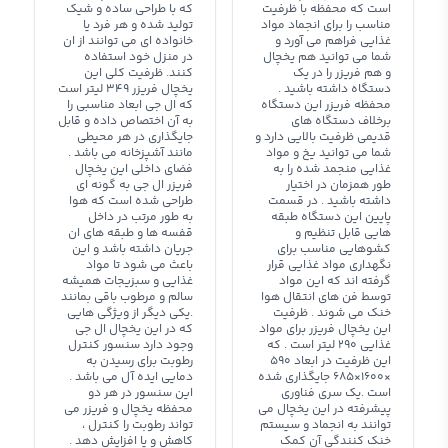
است که محفظه با ظرفیت
که با طراحی ساده و شیک
مناسب را برای انجماد مواد
تولید شده و هر فرد یا
غذایی فراهم می آورد و
خانواده ای می توانند از ان
شما می توانید هم یخچال
در منزل خود استفاده
و هم فریزر را در یک
کنند. ظرفیت کلی این
دستگاه داشته باشید .
یخچال فریزر 349 لیتر است
محفظه فریزر این دستگاه
که ال جی ابعاد مناسبی را
برخلاف دستگاه های
به آن اختصاص داده و قابل
قدیمی ظرفیت بالایی دارد و
جایگذاری در هر محیطی
شما می توانید یخ و مواد
مانند آشپزخانه می باشد .
غذایی منجمد شده را به
فضای داخلی این یخچال
طور همزمان در اختیار
فریزر ال جی به گونه ای
داشته باشید . در قسمت
طراحی شده است که هوا
پایین این دستگاه طبقه
به طور مرتب در داخل
هایی قابل تنظیم و
قفسه ها و طبقه های ان
کشوهایی مناسب برای
جریان داشته باشد و این
نگهداری مواد غذایی قرار
باعث می شود تا مواد
گرفته اند که این مواد
غذایی و سبزیجات همیشه
توسط فن های انتقال هوا
سالم و مرطوب باقی بمانند
خنک می شوند . ظرفیت
.یکی دیگر از ویژگی هایی
این یخچال فریزر برای مواد
که در این یخچال ال جی
غذایی 290 لیتر است . که
وجود دارد سنسور کنترل
این ظرفیت در ابعاد 590
رطوبت برای رسیدن به
×1600×685 جایگذاری شده
دمایی ایده آل می باشد .
است .یک سری فناوری
این سنسور در هر دو
پیشرفته در این یخچال می
محفظه یخچال و فریزر می
توانند به انجماد و سیستم
تواند رطوبت را کنترل ،
خنک کنندگی آن کمک
کاهش و یا افزایش دهد .