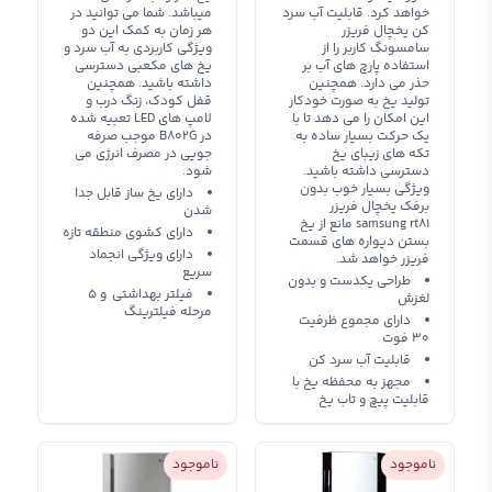
خواهد کرد. قابلیت آب سرد
میباشد. شما می توانید در
کن یخچال فریزر
هر زمان به کمک این دو
سامسونگ کاربر را از
ویژگی کاربردی به آب سرد و
استفاده پارچ های آب بر
یخ های مکعبی دسترسی
حذر می دارد. همچنین
داشته باشید. همچنین
تولید یخ به صورت خودکار
قفل کودک، زنگ درب و
این امکان را می دهد تا با
لامپ های LED تعبیه شده
یک حرکت بسیار ساده به
در B802G موجب صرفه
تکه های زیبای یخ
جویی در مصرف انرژی می
دسترسی داشته باشید.
شود.
ویژگی بسیار خوب بدون
دارای یخ ساز قابل جدا
برفک یخچال فریزر
شدن
samsung rt81 مانع از یخ
دارای کشوی منطقه تازه
بستن دیواره های قسمت
دارای ویژگی انجماد
فریزر خواهد شد.
سریع
طراحی یکدست و بدون
فیلتر بهداشتی و 5
لغزش
مرحله فیلترینگ
دارای مجموع ظرفیت
30 فوت
قابلیت آب سرد کن
مجهز به محفظه یخ با
قابلیت پیچ و تاب یخ
ناموجود
ناموجود