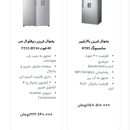
یخچال فریزر بالا پایین
یخچال فریزر دوقلو ال جی
سامسونگ RT85
40 فوت F511-B514
ظرفیت 30 فوت
مجهز به عیب یاب
هوشمند
خوشبو
کنندهDeodorizer
صفحه نمایش فریزر و
یخچال
پشتیبانی ازWiFi Dongle
دارای قابلیت آبسردکن
مجهز به آب ریز
2 کشوی یخچال و 4
ظرفیت یخچال: 457
کشوی فریزر
لیتر
اینورتر Inverter
Compressor
158.510.000
تومان
222.640.000
تومان