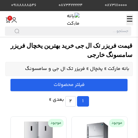
09188888546
08734222224
08731110000
☰
0
قیمت فریزر تک ال جی خرید بهترین یخچال فریزر
سامسونگ خارجی
بانه مارکت
»
یخچال
»
فریزر تک ال جی و سامسونگ
فیلتر محصولات
بعدی »
2
1
موجود
موجود