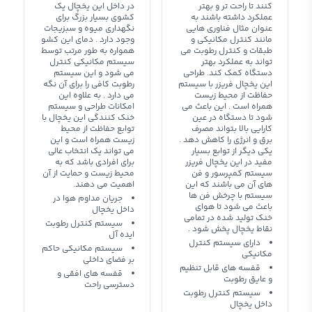
کنند تا راحت تر و بهتر
در داخل این یخچال یک
عملکرد داشته باشند به
کشوی بسیار بزرگ برای
عنوان مثال فناوری هایی
نگهداری میوه و سبزیجات
مانند کنترل مکانیکی و
وجود دارد . دمای این کشو
طبقات و کنترل رطوبت می
همواره به طور مرتب توسط
تواند به عملکرد بهتر
سیستم مکانیکی کنترل
دستگاه کمک کند. طراحی
می شود و این سیستم
این یخچال فریزر با سیستم
رطوبت کافی را برای آن نگه
حفاظت از محیط زیست
می دارد . به علاوه این
همراه است . این باعث می
امکانات طراحی و سیستم
شود تا دستگاه در عین
خنک کنندگی این یخچال با
کارایی بالا بتواند مصرف
توابع حفاظت از محیط
برق و انرژی را کاهش دهد .
زیست همراه است و این
یکی دیگر از توابع بسیار
می تواند یک انتخاب عالی
مفید در این یخچال فریزر
برای افرادی باشد که به
سیستم کمپرسور و فن
محیط زیست و حمایت از آن
های آن می باشند که این
اهمیت می دهند.
سیستم با چرخش فن ها
جریان مداوم هوا در
باعث می شود تا هوای
داخل یخچال
خنک تولید شده در تمامی
سیستم کنترل رطوبت
نقاط یخچال پخش شود .
ایده آل
دارای سیستم کنترل
سیستم مکانیکی حاکم
مکانیکی
بر فضای داخلی
قفسه های قابل تنظیم
قفسه های افقی و
و عایق رطوبت
دسترسی راحت
سیستم کنترل رطوبت
داخل یخچال