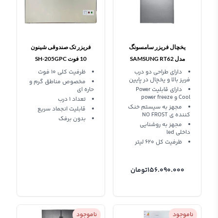
یخچال فریزر سامسونگ
فریزر تک صندوقی شینون
مدل SAMSUNG RT62
10 فوت SH-205GPC
دارای طراحی دو درب
ظرفیت کلی 10 فوت
فریز بالا و یخچال در پایین
مخصوص مناطق گرم و
دارای قابلیت Power
حاره ای
Cool و power freeze
تعداد 1 درب
مجهز به سیستم خنک
قابلیت انجماد سریع
کننده ی NO FROST
بدون برفک
مجهز به روشنایی
داخلی led
ظرفیت کل 620 لیتر
156.090.000
تومان
ناموجود
ناموجود