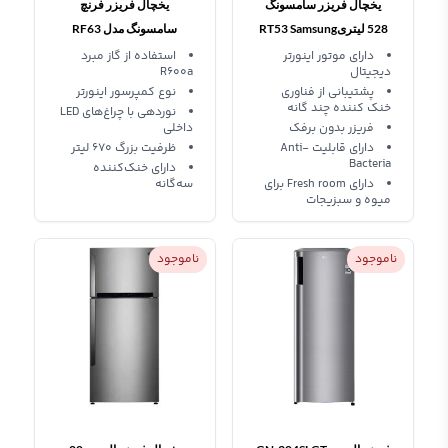
یخچال فریزر سامسونگ
یخچال فریزر فرنچ
528 لیتریRT53 Samsung
سامسونگ مدل RF63
Refrigerator
دارای موتور اینورتر
استفاده از گاز مبرد
دیجیتال
R600a
پشتیبانی از فناوری
نوع کمپرسور اینورتر
خنک کننده چند گانه
نوردهی با چراغ‌های LED
فریزر بدون برفک
داخلی
دارای قابلیت Anti-
ظرفیت بزرگ 670 لیتر
Bacteria
دارای خنک‌کننده
دارای Fresh room برای
سه‌گانه
میوه و سبزیجات
ناموجود
ناموجود