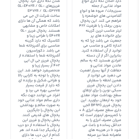
دارد امکان نگه داری انواع
شدن نگه داری کرد. یخچال
مواد غذایی از جمله
فریزرهای GL-E402R / GL-
سبزیجات/ میوه ها و انواع
E372R / GL-E322R
آشامیدنی های خوشمزه را
ساخت شرکت ال جی می
فراهم می کند. این یخچال
باشد که همگی آن ها دارای
بدون برفک را با ظرفیت 422
امکانات خاص و مشابهی
لیتر مناسب ترین گزینه
هستند. یخچال فریزر GL-
برای خانواده های پر
E402R با طراحی زیبا و
جمعیت می باشد چرا که به
کلاسیک که دارد گزینه
اندازه کافی و مناسب می
مناسبی برای آشپزخانه شما
توانید از آن استفاده کنید.
می باشد. دکوراسیون
بنابراین اگر از آن دسته
آشپزخانه شما با استفاده از
افرادی هستید که به سالم
یخچال فریزر جی ال ایی
ماندن مواد غذایی و
402 آر بسیار زیبا و
حفاظت از آنها بسیار اهمیت
منحصربفرد خواهد شد. این
می دهید می توانید از
یخچال با توجه به کارایی بالا
همین لحظه با سفارش
و طراحی شکیل و برازنده ای
دادن این یخچال فریزر
که دارد از قیمت بسیار
سبکی نوین را برای ارتقای
مناسبی بهره می برد و
سطح بهداشت مواد مغذی
افراد می توانند جهت نگه
خود به ارمغان بیاورید. این
داری سالم مواد غذایی خود
یخچال فریزر B492G الجی
به صورت سالم و بهداشتی
داری سطح مصرف انرژی A +
این یخچال را جایگزین
با کمپرسور اینورتر است که
یخچال های قدیمی کنند.
میزان مصرف انرژی را به
بخش یخچال و فریزر این
حداقل رسانده و باعث می
یخچال با استفاده از دو درب
شود تا در هزینه های
از یکدیگر جدا شده اند. هر
ماهیانه شما نیز صرفه
کدام از این درب ها دارای