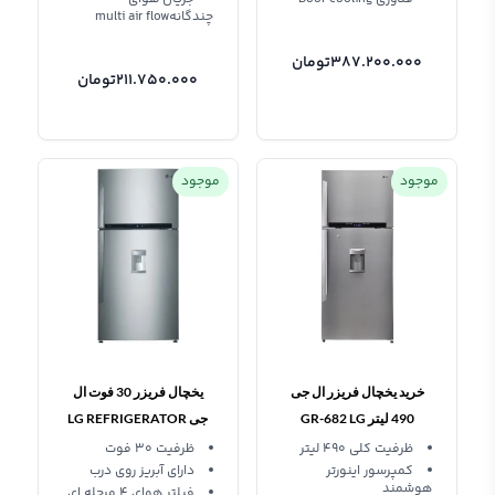
چندگانهmulti air flow
387.200.000
تومان
211.750.000
تومان
موجود
موجود
خرید یخچال فریزر ال جی
یخچال فریزر 30 فوت ال
490 لیتر GR-682 LG
جی LG REFRIGERATOR
GRB-832
Refrigerator
ظرفیت کلی 490 لیتر
ظرفیت 30 فوت
کمپرسور اینورتر
دارای آبریز روی درب
هوشمند
فیلتر هوای 4 مرحله ای