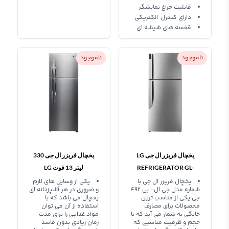
قابلیت چراغ نمایشگر
دارای کنترل الکتریکی
قفسه های شیشه ای
ناموجود
ناموجود
یخچال فریزر ال جی LG
یخچال فریزر ال جی 330
REFRIGERATOR GL-
لیتر 13 فوت LG
REFRIGERATOR 13
B492G
یخچال فریزر ال جی با
یکی از وسایل های لازم
شماره مدل جی ال- بی 492
و ضروری در هر آشپزخانه ای
FOOT GL-E402R
جی یکی از مناسب ترین
یخچال می باشد که با
محصولات برای مصارف
استفاده از آن می توان
خانگی به شمار می آید که با
مواد غذایی را برای مدت
حجم و ظرفیت مناسبی که
زمان زیادی بدون فاسد