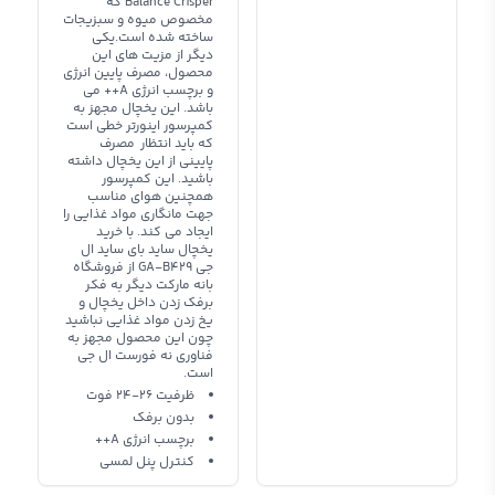
Balance Crisper که
مخصوص میوه و سبزیجات
ساخته شده است.یکی
دیگر از مزیت های این
محصول، مصرف پایین انرژی
و برچسب انرژی A++ می
باشد. این یخچال مجهز به
کمپرسور اینورتر خطی است
که باید انتظار مصرف
پایینی از این یخچال داشته
باشید. این کمپرسور
همچنین هوای مناسب
جهت مانگاری مواد غذایی را
ایجاد می کند. با خرید
یخچال ساید بای ساید ال
جی GA-B429 از فروشگاه
بانه مارکت دیگر به فکر
برفک زدن داخل یخچال و
یخ زدن مواد غذایی نباشید
چون این محصول مجهز به
فناوری نه فورست ال جی
است.
ظرفیت 26-24 فوت
بدون برفک
برچسب انرژی A++
کنترل پنل لمسی