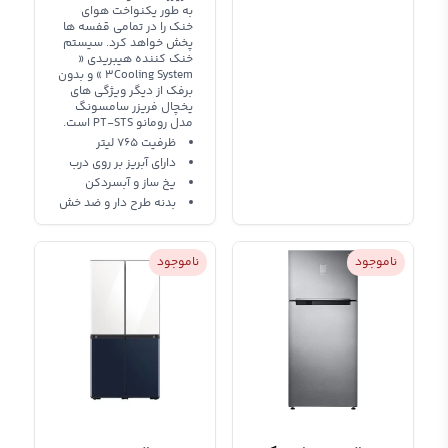
به طور یکنواخت هوای
خنک را در تمامی قفسه ها
پخش خواهد کرد.‌ سیستم
خنک کننده هیبریدی «
3Cooling System » و بدون
برفک از دیگر ویژگی های
یخچال فریزر سامسونگ
مدل رومانو PT-STS است.
ظرفیت 765 لیتر
دارای آبریز بر روی درب
یخ ساز و آبسردکن
بدنه طرح دار و ضد خش
ناموجود
ناموجود