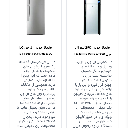
یخچال فریزر 290 لیتر ال
یخچال فریزر ال جی LG
جی LG REFRIGERATOR
REFRIGERATOR GR-
B392YM
GL-B312VML
کمپانی ال جی با تولید
ال جی در سال گذشته
وسایل و دستگاه های
یک سری از یخچال های
کاربردی خانگی همواره
پیشرفته را به بازار ارائه
توانسته است در رده
داده است که این یخچال
بهترین تولید کنندگان
ها اندازه های متفاوتی
جهان قرار گیرد و این بار با
دارند همچنین از امکانات
ارائه یخچال هایی در اندازه
بالایی نیز برخوردارند .
های مختلف نیازهای کاربران
بیشتر یخچال های ال جی
را تا حدی برطرف نموده .
به صورت ساید بای ساید
یخچال فریزر GL-B312VML
طراحی و ارائه شده اند اما
یکی دیگر از محصولات ال
در این میان یخچال هایی با
جی می باشد و امکانات
طراحی ساده و کارایی بالا
ویژه ای را در اختیار کاربران
نیز وجود دارند . یخچال
خود قرار می دهد . این
GR-B392YM یکی دیگر از
دستگاه از نوع یخچال فریزر
محصولات این کمپانی است