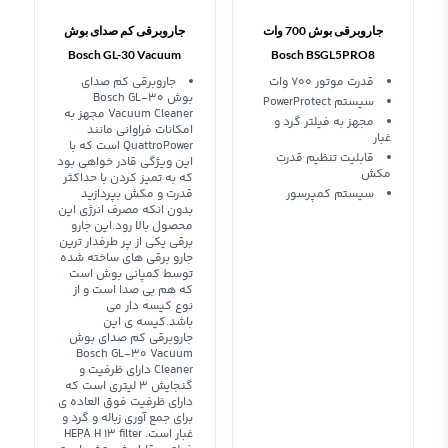
جاروبرقی بوش 700 وات
جاروبرقی کم صدای بوش
Bosch GL-30 Vacuum
Bosch BSGL5PRO8
Cleaner
قدرت موتور 700 وات
جاروبرقی کم صدای
بوش Bosch GL-30
سیستم PowerProtect
Vacuum Cleaner مجهز به
مجهز به فیلتر گرد و
امکانات فراوانی مانند
غبار
QuattroPower است که با
قابلیت تنظیم قدرت
این ویژگی قادر خواهی بود
مکش
که به تمیز کردن با حداکثر
سیستم کمپرسور
قدرت و مکش بپردازید
بدون انکه مصرف انرژی این
محصول بالا رود.این جارو
برقی یکی از پر طرفدار ترین
جارو برقی های ساخته شده
توسط کمپانی بوش است
که هم بی صدا است و از
نوع کیسه دار می
باشد.کیسه ی این
جاروبرقی کم صدای بوش
Bosch GL-30 Vacuum
Cleaner دارای ظرفیت و
گنجایش 3 لیتری است که
دارای ظرفیت فوق العاده ی
برای جمع آوری زباله و گرد و
غبار است. HEPA H 13 filter