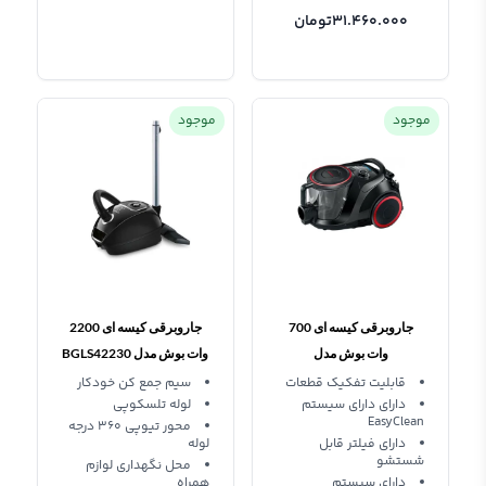
31.460.000
تومان
موجود
موجود
جاروبرقی کیسه ای 700
جاروبرقی کیسه ای 2200
وات بوش مدل
وات بوش مدل BGLS42230
BGS41POW1
قابليت تفکيک قطعات
سیم جمع کن خودکار
دارای دارای سیستم
لوله تلسکوپی
EasyClean
محور تیوپی 360 درجه
دارای فیلتر قابل
لوله
شستشو
محل نگهداری لوازم
دارای سیستم
همراه