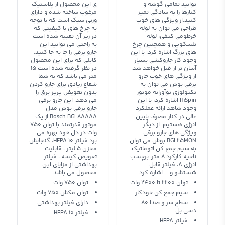
توانید تمامی گوشه و
ی این محصول از پلاستیک
کنارها را به سادگی تمیز
مرغوب ساخته شده و دارای
کنید.از ویژگی های خوب
وزنی سبک است که با توجه
طراحی می توان به لوله
به چرخ های با کیفیتی که
خرطومی کنفی، لوله
در زیر آن تعبیه شده است
تلسکوپی و همچنین چرخ
به راحتی می توانید این
های بزرگ اشاره کرد؛ با این
جارو برقی را جا به جا کنید.
وجود کار جاروکشی بسیار
کابلی که برای این محصول
آسان تر از قبل خواهد شد.‌
در نظر گرفته شده است 15
از ویژگی های خوب جارو
متر می باشد که به شما
برقی بوش می توان به
شعاع زیادی برای جارو کردن
تکنولوژی نوآورانه موتور
بدون تعویض پریز برق را
HiSpin اشاره کرد، با این
می دهد. این جارو برقی
وجود شاهد ارائه عملکرد
جارو برقی بوش مدل
عالی در کنار مصرف پایین
Bosch BGL8AAAA از یک
انرژی هستیم. از دیگر
موتور قدرتمند با توان 750
ویژگی های جارو برقی
وات در دل خود بهره می
BGL25MON بوش می توان
برد.فیلتر HEPA 10، گنجایش
به سیم جمع کن اتوماتیک،
مخزن 5 لیتر ، قابلیت
ناحیه کارکرد 8 متر، برچسب
تعویض کیسه ، فیلتر
انرژی A، فیلتر قابل
بهداشتی از مزایای این
شستشو و … اشاره کرد.‌
محصول می باشد.
توان 2200 تا 2400 وات
توان 750 وات
سیم جمع کن خودکار
توان مکش 750 وات
سطح سر و صدا 80
دارای فیلتر بهداشتی
دسی بل
فیلتر HEPA 10
فیلتر HEPA