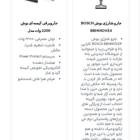
جارو شارژی بوش BOSCH
جاروبرقی کیسه ای بوش
BBHMOVE4
2200 وات مدل
BGLS482200
جارو شارژی بوش
توان مصرفی :۲۲۰۰ وات
BOSCH BBHMOVE4 کارایی
قابلیت تنظیم قدرت
بالا و طراحی زیبا را میتوانید
مکش
از فروشگاه اینترنتی بانه
سیستم Power Protect
مارکت با کمترین قیمت
هشدار دهنده
خریداری کنید.موتور پر
الکترونیکی تعویض کیسه
قدرت و البته کم صدا این
گرد و غبار
محصول باعث شده است
که در هنگام کار کردن با
فیلتر هپا قابل شستشو
یک وسیله که مکش زیادی
دارد و در همین حین با صدا
کم باعث آزار شما و خانواده
نمی شود بهترین گزینه
انتخاب است.از ویژگی های
خوب این محصول دسته
بلند و مناسب و همچنین
چرخ‌های پلاستیکی نرم می
باشد تا هم حالت
ارگونومیک داشته و هم
جارو کردن با این چرخ ها
روی هر سطحی راحت باشد.