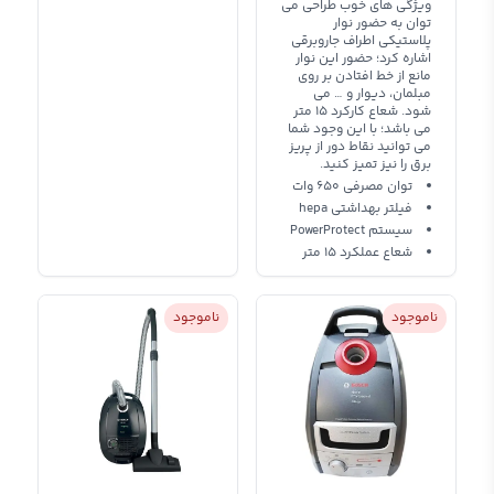
ویژگی های خوب طراحی می
توان به حضور نوار
پلاستیکی اطراف جاروبرقی
اشاره کرد؛ حضور این نوار
مانع از خط افتادن بر روی
مبلمان، دیوار و … می
شود.‌ شعاع کارکرد 15 متر
می باشد؛ با این وجود شما
می توانید نقاط دور از پریز
برق را نیز تمیز کنید.
توان مصرفی 650 وات
فیلتر بهداشتی hepa
سیستم PowerProtect
شعاع عملکرد 15 متر
ناموجود
ناموجود