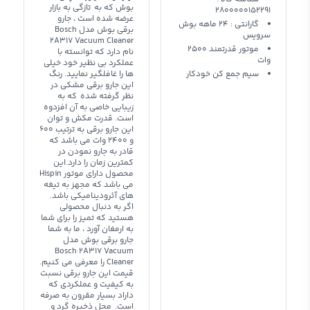
بوش که به تازگی به بازار
2800000152291
عرضه شده است ، جارو
گارانتی : ۲۴ ماهه بوش
برقی بوش مدل Bosch
سرویس
2A317 Vacuum Cleaner
موتور قدرتمند 2500
نام دارد که توانسته با
وات
عملکرد بی نظیر خود خیلی
سیم جمع کن خودکار
ها را غافلگیر نمایید. رنگ
این جارو برقی مشکی در
نظر گرفته شده که به
زیبایی خاصی به آن افزدوه
است. قدرت مکش و توان
این جارو برقی به ترتیب 600
و 2400 وات می باشد که
قادر به جارو نمودن در
کمترین زمان را دارد.این
محصول دارای موتور Hispin
می باشد که مجهز به تیغه
های آئرودینامیکی باشد.
اگر به دنبال محصولی
هستید که تمیز را برای شما
به ارمغان آورد ، ما به شما
جارو برقی بوش مدل
Bosch 2A317 Vacuum
Cleaner را معرفی می کنیم.
قیمت این جارو برقی نسبت
به کیفیت و عملکردی که
داراد بسیار مقرون به صرفه
است. محل ذخیره گرد و