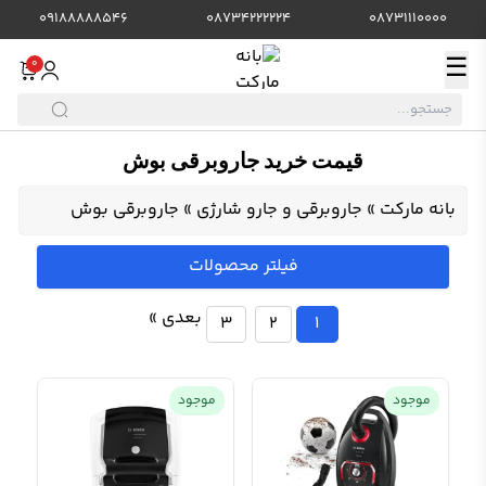
09188888546
08734222224
08731110000
☰
0
قیمت خرید جاروبرقی بوش
بانه مارکت
»
جاروبرقی و جارو شارژی
»
جاروبرقی بوش
فیلتر محصولات
بعدی »
3
2
1
موجود
موجود