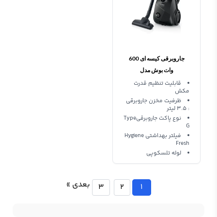
جاروبرقی کیسه ای 600
وات بوش مدل
BGBS2BA1P
قابلیت تنظیم قدرت
مکش
ظرفیت مخزن جاروبرقی
: ۳.۵ لیتر
نوع پاکت جاروبرقیType
G
فیلتر بهداشتی Hygiene
Fresh
لوله تلسکوپی
بعدی »
3
2
1