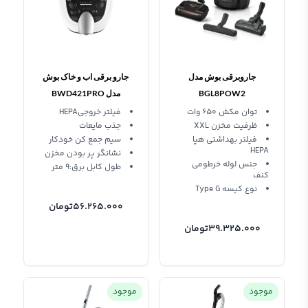
جاروبرقی بوش مدل
جارو برقی اب و خاک بوش
BGL8POW2
مدل BWD421PRO
توان مکش 650 وات
فیلتر خروجیHEPA
ظرفیت مخزن XXL
جذب مایعات
فیلتر بهداشتی هپا
سیم جمع کن خودکار
HEPA
نشانگر پر بودن مخزن
جنس لوله خرطومی
طول کابل برق:۹ متر
کنف
نوع کیسه Type G
56.265.000
تومان
39.325.000
تومان
موجود
موجود