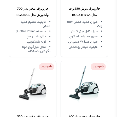
جاروبرقی بوش 550 وات
جاروبرقی مخزن دار 700
مدل BGC41HYG1
وات بوش مدل BGS7RCL
میزان قدرت مکش 550
قابلیت تنظیم قدرت
وات
مکش
طول کابل برق 7 متر
سیستم Quattro Power
مجهز به لوله تلسکوپی
دارای فیلتر هپا
میزان صدا 72 دسی بل
لوله تلسکوپی
قابلیت فیلتر بهداشتی
محل قرارگیری لوله
نگهداری دستگاه
ناموجود
ناموجود
جاروبرقی مخزن دار 600
جاروبرقی مخزن دار 550