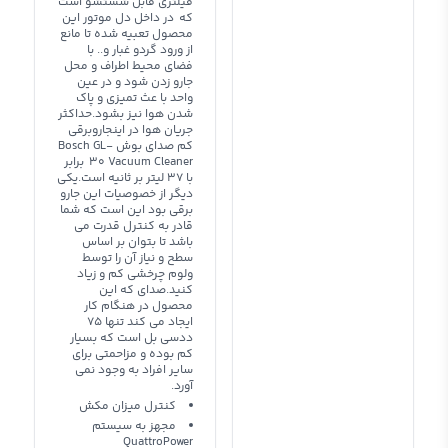
فیلتری قابل شستشو است
که در داخل دل موتور این
محصول تعبیه شده تا مانع
از ورود گردو غبار و.. با
فضای محیط اطراف و محل
جارو زدن شود و در عین
واحد با عث تمیزی و پاک
شدن هوا نیز بشود.حداکثر
جریان هوا در اینجاروبرقی
کم صدای بوش Bosch GL-
30 Vacuum Cleaner برابر
با 37 لیتر بر ثانیه است.یکی
دیگر از خصوصیات این جارو
برقی بود این است که شما
قادر به کنترل قدرت می
باشد تا بتوان بر اساس
سطح و نیاز آن را توسط
ولوم چرخشی کم و زیاد
کنید.صدای که این
محصول در هنگام کار
ایجاد می کند تنها 75
ددسی بل است که بسیار
کم بوده و مزاحمتی برای
سایر افراد به وجود نمی
آورد.
کنترل میزان مکش
مجهز به سیستم
QuattroPower