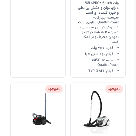
وات BGL8PRO2 Bosch
دارای توان و مکش بی نظیر
و خیره کننده ای است.
سیستم چهارگانه
QuattroPower فناوری است
که بوش در این محصول به
کاربرده تا به شما در تمیز
نمودن محیط بهتر کمک
کند.
قدرت 750 وات
فیلتر بهداشتی هپا
سیستم 4گانه
QuattroPower
فیلتر TYP G ALL
ناموجود
ناموجود