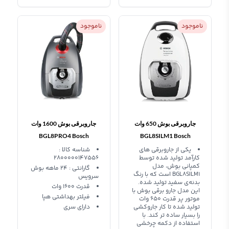
ناموجود
ناموجود
جاروبرقی بوش 650 وات
جاروبرقی بوش 1600 وات
BGL8PRO4 Bosch
BGL8SILM1 Bosch
Vacuum Cleaner
یکی از جاروبرقی های
شناسه کالا :
کارآمد تولید شده توسط
2800000147556
کمپانی بوش، مدل
گارانتی : ۲۴ ماهه بوش
BGL8SILM1 است که با رنگ
سرویس
بدنه‌ی سفید تولید شده.
قدرت 1600 وات
این مدل جارو برقی بوش با
فیلتر بهداشتی هپا
موتور پر قدرت 650 وات
تولید شده تا کار جاروکشی
دارای سری
را بسیار ساده تر کند. با
استفاده از دکمه چرخشی