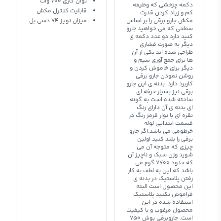
توان کاری 700 وات
دکمه چزخشی که وظیفه
قابلیت کنترل مکش
کم و زیاد کردن قدرت
مکش جارو برقی را بر اساس
میزان نویز 74 دسی بل
سطحی که می خواهید جارو
کنید دارد دو عدد دکمه ی
دیگر به صورت فشاری
طراحی شده اند یکی از آن
ها برای جمع آوری سیم و
دیگر برای خاموش کردن و
روشن نمودن جارو برقی
کاربرد دارد. بدنه ی این جارو
برقی نیز بسیار حرفه ای
ساخته شده است به گونه
ای بدنه ی آن دارای رنگ
نقره ای با نوار قرمز رنگ در
قسمت ابتدایی لوله
خرطومی می باشد.اگر جارو
برقی را بلند کنید اولین
چیزی که متوجه آن می
شوید وزن سبک و ناچیز آن
که حدود 7700 گرم می
باشد که این به لطف به کار
رفتن پلاستیک در بدنه ی
این محصول است البته
فراموش نکنید پلاستیک
استفاده شده در این
محصول مرغوب و با کیفیت
است. جاروبرقی بوش 750