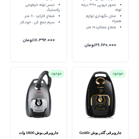
محور تیوپی 360 درجه
جنس لوله خرطومی
لوله
پلاستیک
محل نگهداری لوازم
شعاع کارکرد : ۸ متر
همراه
سیم جمع کن : خودکار
شعاع عملکرد10 متر
18.392.000
تومان
26.620.000
تومان
موجود
موجود
جاروبرقی گلدر بوش Goldir
جاروبرقی بوش 1800 وات