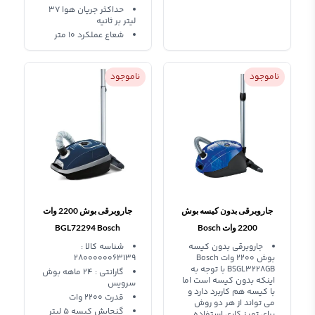
حداکثر جریان هوا 37
لیتر بر ثانیه
شعاع عملکرد 10 متر
ناموجود
ناموجود
جاروبرقی بدون کیسه بوش
جاروبرقی بوش 2200 وات
2200 وات Bosch
BGL72294 Bosch
BSGL3228GB
جاروبرقی بدون کیسه
شناسه کالا :
بوش 2200 وات Bosch
2800000063139
BSGL3228GB با توجه به
گارانتی : ۲۴ ماهه بوش
اینکه بدون کیسه است اما
سرویس
با کیسه هم کاربرد دارد و
قدرت 2200 وات
می تواند از هر دو روش
گنجایش کیسه 5 لیتر
برای تمیز کاری استفاده