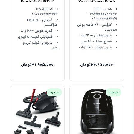
Bosch BGL8PRO5IR
Vacuum Cleaner Bosch
شناسه کالا :
شناسه کالا :
2800000060206
2800000063252-
2800000124649
گارانتی : ۲۴ ماهه
گارانتی : ۲۴ ماهه بوش
کاراگستر
سرویس
قدرت موتور 1800 وات
قدرت مکش 2200 وات
گنجایش کیسه 5 لیتری
شعاع عملکرد 15 متر
مجهز به فیلتر گرد و
قدرت موتور 2200 وات
غبار
30.250.000
تومان
36.905.000
تومان
موجود
موجود