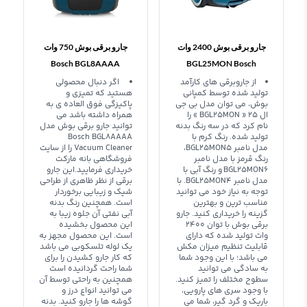
جارو برقی بوش 2400 وات
جارو برقی بوش 750 وات
Bosch BGL8AAAA
BGL25MON Bosch
Vacuum Cleaner
Vacuum Cleaner
از جاروبرقی های کارآمد
اگر دنبال محصولی
تولید شده توسط کمپانی
هستید که تمیزی و
بوش، می توان مدل بی جی
پاکیزگی فوق العاده ی به
ال 25 « BGL25MON » را
همراه داشته باشد می
نام کرد که در سه رنگ بدنه
توانید جارو برقی بوش مدل
تولید شده. رنگ کرم با
Bosch BGL8AAAA
مدل نامبر BGL25MON5،
Vacuum Cleaner را از سایت
رنگ قرمز با مدل نامبر
فروشگاهی بانه مارکت
BGL25MON6 و رنگ آبی با
خریداری فرمایید.این جارو
مدل نامبر BGL25MON4. با
برقی از نظر ظاهری از طراحی
توجه به نیاز خود می توانید
شیک و زیبایی برخوردار
مناسب ترین و بهترین
است. همچنین رنگ بدنه
گزینه را خریداری کنید. جارو
آبی نفتی آن جلوه زیبا به
برقی بوش با توان 2400
این محصول بخشیده
وات تولید شده که دارای
است. این محصول مجهز به
قابلیت تنظیم میزان مکش
یک لوله تلسکوبی می باشد
می باشد؛ با این وجود شما
که کار جارو کشیدن را برای
به سادگی می توانید
شما راحت گردانیده است
سطوح مختلف را تمیز کنید.
همچنین به راحتی توسط آن
با وجود سری های پارویی،
می توانید انواع درز و
باریک و گرد گیر، شما می
گوشه ها را جارو کنید. بدنه