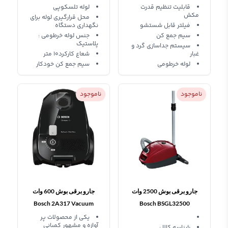
BGS41HYG1
BGS7POW1
قابلیت تنظیم قدرت
لوله تلسکوپی
مکش
محل قرارگیری لوله برای
فیلتر قابل شستشو
نگهداری دستگاه
سیم جمع کن
جنس لوله خرطومی :
پلاستیک
سیستم جداسازی گرد و
غبار
شعاع کارکرد۱۰ متر
لوله خرطومی
سیم جمع کن خودکار
ناموجود
ناموجود
جارو برقی بوش 2500 وات
جارو برقی بوش 600 وات
Bosch 2A317 Vacuum
Bosch BSGL32500
Cleaner
Vacuum Cleaner
یکی از محصولات پر
آوازه و مشهور کمپانی
شناسه کالا :