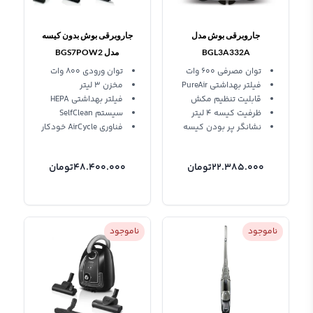
جاروبرقی بوش مدل
جاروبرقی بوش بدون کیسه
BGL3A332A
مدل BGS7POW2
توان مصرفی 600 وات
توان ورودی 800 وات
فیلتر بهداشتی PureAir
مخزن 3 لیتر
قابلیت تنظیم مکش
فیلتر بهداشتی HEPA
ظرفیت کیسه 4 لیتر
سیستم SelfClean
نشانگر پر بودن کیسه
فناوری AirCycle خودکار
22.385.000
تومان
48.400.000
تومان
ناموجود
ناموجود