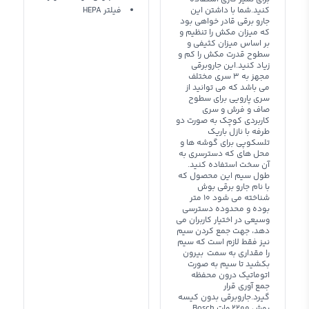
کنید.شما با داشتن این
فیلتر HEPA
جارو برقی قادر خواهی بود
که میزان مکش را تنظیم و
بر اساس میزان کثیفی و
سطوح قدرت مکش را کم و
زیاد کنید.این جاروبرقی
مجهز به 3 سری مختلف
می باشد که می توانید از
سری پارویی برای سطوح
صاف و فرش و سری
کاربردی کوچک به صورت دو
طرفه با نازل باریک
تلسکوپی برای گوشه ها و
محل های که دسترسری به
آن سخت استفاده کنید.
طول سیم این محصول که
با نام جارو برقی بوش
شناخته می شود 10 متر
بوده و محدوده دسترسی
وسیعی در اختیار کاربران می
دهد، جهت جمع کردن سیم
نیز فقط لازم است که سیم
را مقداری به سمت بیرون
بکشید تا سیم به صورت
اتوماتیک درون محفظه
جمع آوری قرار
گیرد.جاروبرقی بدون کیسه
بوش 2200 وات Bosch