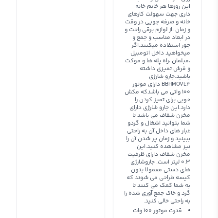
این روزها هر خانم خانه
داری جهت سهولت کارهای
خانه و صرفه جویی در وقت
و زمان ،از لوازم برقی راحت و
در ابعاد مناسب و جمع و
جور استفاده میکنند.اگر
میخواهید داخل اتومبیل
،مبلمان ،راه پله ها و موکت
و فرش تمیزی داشته
باشید.جارو شارژی
BBHMOVE4 دارای موتور
100 واتی می باشدکه مکش
خوبی برای تمیز کردن را
دارد.این جارو شارژی دارای
مخزن شفاف می باشد تا
شما بتوانید اشغال و گردو
غبار های داخل آن به راحتی
ببینید و زمان پر شدن آن را
نیز مشاهده کنید.این
مخزن شفاف دارای ظرفیت
0.3 لیتر است. جاروشارژی
های دستی معمولا بدون
کیسه طراحی می شوند که
به شما کمک می کنند تا
گرد و خاک جمع آوری شده را
به راحتی خالی کنید.
قدرت موتور 100 وات