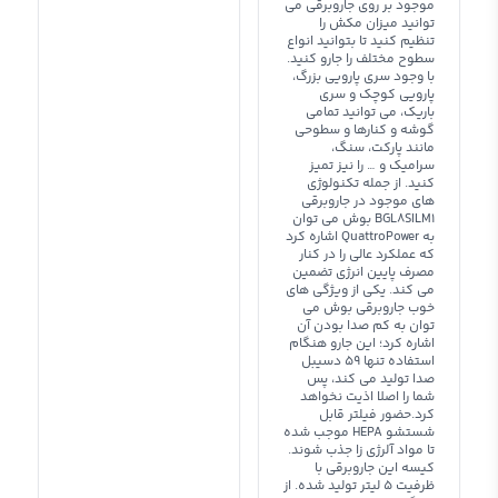
موجود بر روی جاروبرقی می
توانید میزان مکش را
تنظیم کنید تا بتوانید انواع
سطوح مختلف را جارو کنید.
با وجود سری پارویی بزرگ،
پارویی کوچک و سری
باریک، می توانید تمامی
گوشه و کنارها و سطوحی
مانند پارکت، سنگ،
سرامیک و … را نیز تمیز
کنید. از جمله تکنولوژی
های موجود در جاروبرقی
BGL8SILM1 بوش می توان
به QuattroPower اشاره کرد
که عملکرد عالی را در کنار
مصرف پایین انرژی تضمین
می کند. یکی از ویژگی های
خوب جاروبرقی بوش می
توان به کم صدا بودن آن
اشاره کرد؛ این جارو هنگام
استفاده تنها 59 دسیبل
صدا تولید می کند، پس
شما را اصلا اذیت نخواهد
کرد.حضور فیلتر قابل
شستشو HEPA موجب شده
تا مواد آلرژی زا جذب شوند.
کیسه این جاروبرقی با
ظرفیت 5 لیتر تولید شده. از