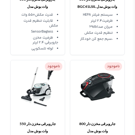
وات بوش مدل BGC41LSIL
وات بوش مدل
BGS41HYG1
سیستم فیلتر HEPA
قدرت مکش۵۵۰ وات
ظرفیت2.4 لیتر
قابلیت تنظیم قدرت
مکش
میزان صدا69db
SensorBagless
تنظیم قدرت مکش
ظرفیت مخزن
،سیم جمع کن خودکار
جاروبرقی:۲.۴ لیتر
لوله تلسکوپی
ناموجود
ناموجود
جاروبرقی مخزن دار 800
جاروبرقی مخزن دار 550
وات بوش مدل
وات بوش مدل