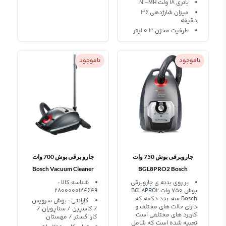
باتری 18 ولت NI-MH
میزان شارژدهی 36
دقیقه
ظرفیت مخزن 0.3 لیتر
ناموجود
ناموجود
جاروبرقی بوش 750 وات
جارو برقی بوش 700 وات
Bosch Vacuum Cleaner
BGL8PRO2 Bosch
BSGL5PRO5
بر روی بدنه ی جاروبرقی
شناسه کالا :
بوش 750 وات BGL8PRO2
2800000124649
Bosch سه عدد دکمه که
گارانتی : بوش سرویس
دارای حالت های مختلف و
/ کاسپین / سناپویان /
کاربرد های مختلفی است
کارا گستر / مهستان
تعبیه شده است که شامل