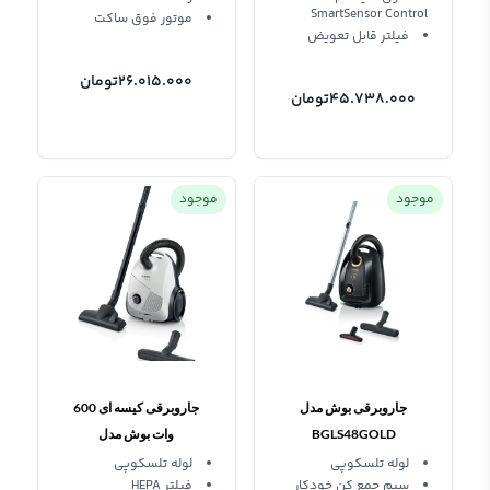
SmartSensor Control
موتور فوق ساکت
فیلتر قابل تعویض
26.015.000
تومان
45.738.000
تومان
موجود
موجود
جاروبرقی بوش مدل
جاروبرقی کیسه ای 600
BGLS48GOLD
وات بوش مدل
BGLS2WH1H
لوله تلسکوپی
لوله تلسکوپی
سیم جمع کن خودکار
فیلتر HEPA