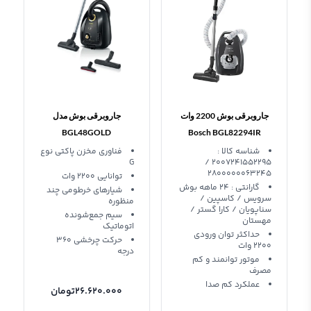
جاروبرقی بوش 2200 وات
جاروبرقی بوش مدل
BGL48GOLD
Bosch BGL82294IR
Vacuum Cleaner
شناسه کالا :
فناوری مخزن پاکتی نوع
G
2007241552295 /
2800000063245
توانایی 2200 وات
گارانتی : ۲۴ ماهه بوش
شیارهای خرطومی چند
سرویس / کاسپین /
منظوره
سناپویان / کارا گستر /
سیم جمع‌شونده
مهستان
اتوماتیک
حداکثر توان ورودی
حرکت چرخشی 360
2200 وات
درجه
موتور توانمند و کم
مصرف
عملکرد کم صدا
26.620.000
تومان