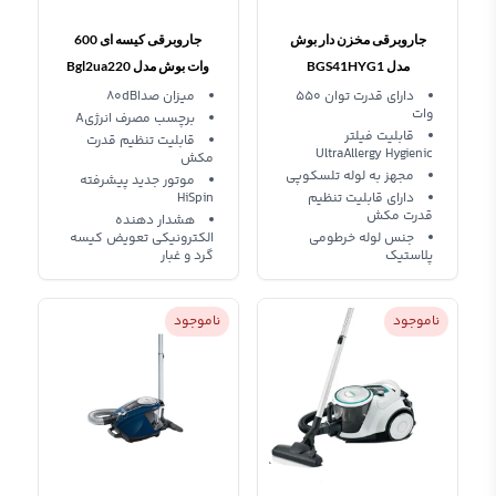
جاروبرقی مخزن دار بوش
جاروبرقی کیسه ای 600
مدل BGS41HYG1
وات بوش مدل Bgl2ua220
دارای قدرت توان 550
میزان صدا80dB
وات
برچسب مصرف انرژیA
قابلیت فیلتر
قابلیت تنظیم قدرت
UltraAllergy Hygienic
مکش
مجهز به لوله تلسکوپی
موتور جدید پیشرفته
دارای قابلیت تنظیم
HiSpin
قدرت مکش
هشدار دهنده
جنس لوله خرطومی
الکترونیکی تعویض کیسه
پلاستیک
گرد و غبار
ناموجود
ناموجود