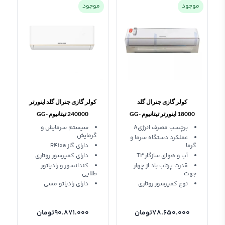
موجود
موجود
کولر گازی جنرال گلد
کولر گازی جنرال گلد اینورتر
18000 اینورتر تیتانیوم GG-
240000 تیتانیوم GG-
TS24000
TS18000
برچسب مصرف انرژیA
سیستم سرمایش و
گرمایش
عملکرد دستگاه سرما و
گرما
دارای گاز R410a
آب و هوای سازگارT3
دارای کمپرسور روتاری
قدرت پرتاب باد از چهار
کندانسور و رادیاتور
جهت
طلایی
نوع کمپرسور روتاری
دارای رادیاتو مسی
78.650.000
تومان
90.871.000
تومان