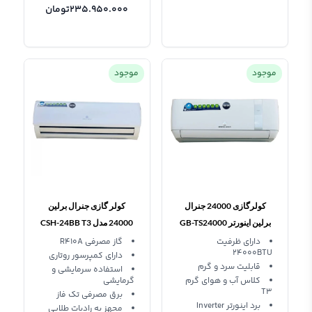
235.950.000
تومان
موجود
موجود
کولرگازی 24000 جنرال
کولر گازی جنرال برلین
برلین اینورتر GB-TS24000
24000 مدل CSH-24BB T3
R410A
دارای ظرفیت
گاز مصرفی R410A
24000BTU
دارای کمپرسور روتاری
قابلیت سرد و گرم
استفاده سرمایشی و
کلاس آب و هوای گرم
گرمایشی
T3
برق مصرفی تک فاز
برد اینورتر Inverter
مجهز به رادیات طلایی