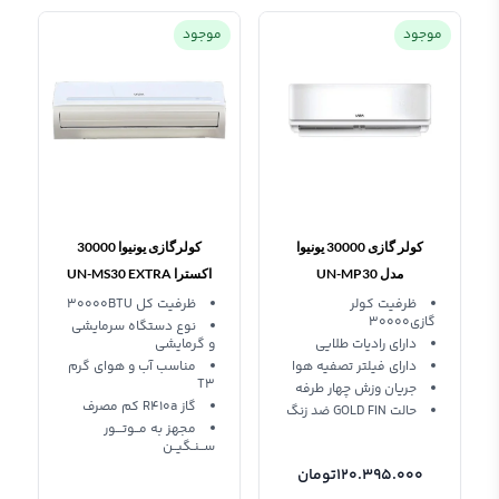
موجود
موجود
کولر گازی 30000 یونیوا
کولرگازی یونیوا 30000
مدل UN-MP30
اکسترا UN-MS30 EXTRA
T3
ظرفیت کولر
ظرفیت کل 30000BTU
گازی30000
نوع دستگاه سرمایشی
دارای راديات طلايي
و گرمایشی
دارای فیلتر تصفیه هوا
مناسب آب و هوای گرم
T3
جریان وزش چهار طرفه
گاز R410a کم مصرف
حالت GOLD FIN ضد زنگ
مجهز به مــوتـــور
ســنـگيــن
120.395.000
تومان