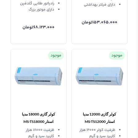
رادیاتور طلایی گلدفین
دارای فیلتر بهداشتی
دارای موتور بزرگ
153.065.000
تومان
68.123.000
تومان
موجود
موجود
کولر گازی 12000 مدیا
کولر گازی 18000 مدیا
استار MS-TS12000
استار MS-TS18000
RELANT رلانت
RELANT رلانت
ظرفیت کولر 12000 هزار
ظرفیت 18000 هزار
کاربرد سرد و گرم
کاربرد سرد و گرم