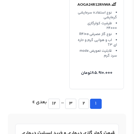
گلد AOGA24R12RNWA
نوع استفاده سرمایشی
گرمایشی
ظرفیت کولرگازی
24000
نوع گاز مصرفی R410a
اب و هوایی گرم و حاره
ای T3
قابلیت تعویض mode
سرد گرم
85.910.000
تومان
…
بعدی »
12
3
2
1
قیمت کولر گازی دیواری و خرید اسپلیت دیواری