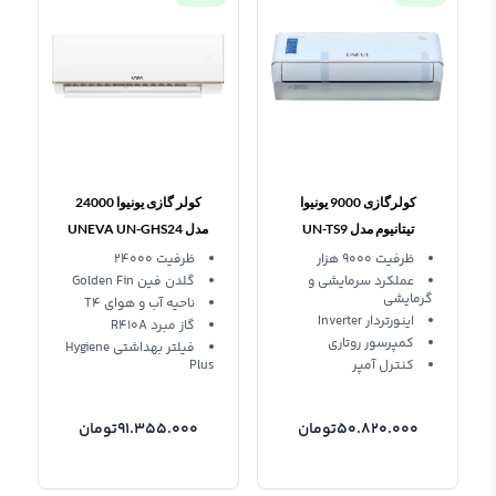
کولرگازی 9000 یونیوا
کولر گازی یونیوا 24000
تیتانیوم مدل UN-TS9
مدل UNEVA UN-GHS24
Titanium اینورتر
PRO T4
ظرفیت 9000 هزار
ظرفیت 24000
عملکرد سرمایشی و
گلدن فین Golden Fin
گرمایشی
ناحیه آب و هوای T4
اینورتردار Inverter
گاز مبرد R410A
کمپرسور روتاری
فیلتر بهداشتی Hygiene
کنترل آمپر
Plus
50.820.000
تومان
91.355.000
تومان