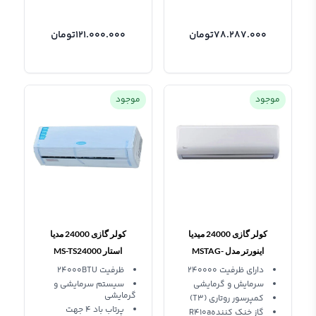
78.287.000
تومان
121.000.000
تومان
موجود
موجود
کولر گازی 24000 میدیا
کولر گازی 24000 مدیا
اینورتر مدل MSTAG-
استار MS-TS24000
24HRN1-IQ
RELANT رلانت T3
دارای ظرفیت 240000
ظرفیت 24000BTU
سرمایش و گرمایشی
سیستم سرمایشی و
گرمایشی
کمپرسور روتاری (T3)
پرتاب باد 4 جهت
گاز خنک کنندهR410a