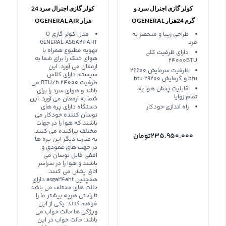
کولر گازی اجنرال سرد و
کولر گازی اجنرال سرد 24
گرم 24هزار OGENERAL
هزار OGENERAL AIR
CONDITIONER
AIR CONDITIONER
طراحی زیبا و منحصر به
مدل کولر گازی O
فرد
GENERAL ASGA24AHT
ASGA24AHT
24000 BTU ASG24RBAJ
تهویه مطبوع همراه با
دارای ظرفیت کلی
هوای خنک را برای شما به
24000BTU
ارمغان می آورد. این
ظرفیت سرمایش 26600
سیستم دارای کلاس
btu و گرمایش 29200 btu
ظرفیت 24000 BTU/h می
قابلیت پخش هوا به
باشد و هوای سرد را برای
تمام زوایا
شما به ارمغان می آورد. این
راه اندازی خودکار
دستگاه دارای پره های
نوسان کننده خودکار می
باشند که هوا را در جهات
مختلف پراکنده می کنند.
235.950.000
تومان
به عبارت دیگر این پره ها
در جهت های عمودی و
افقی قابل نوسان می
باشند و هوا را در سراسر
اتاق پخش می کنند.
همچنین asga24aht دارای
حالت های مختلف می باشد
تا راحتی هرچه بیشتر ما را
فراهم کنند. یکی از این
ویژگی ها حالت خواب می
باشد. حالت خواب در این