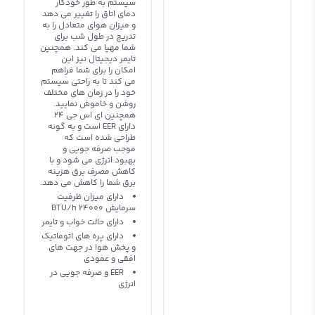
سیستم به طور خودکار
دمای اتاق را تغییر می دهد
و میزان هوای متعادل را به
تدریج در طول شب برای
شما مهیا می کند. همچنین
تایمر دیجیتال نیز این
امکان را برای شما فراهم
می کند تا به راحتی سیستم
خود را در زمان های مختلف
روشن و خاموش نمایید.
همچنین ای اس جی 24
دارای EER است و به گونه
طراحی شده است که
موجب صرفه جویی و
بهبود انرژی می شود و با
کاهش مصرف برق هزینه
برق شما را کاهش می دهد.
دارای میزان ظرفیت
سرمایش 24000 BTU/h
دارای حالت خواب و تایمر
دارای پره های اتوماتیک
و پخش هوا در جهت های
افقی و عمودی
EER و صرفه جویی در
انرژی