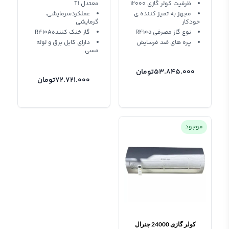
ظرفیت کولر گازی 12000
معتدل T1
مجهز به تمیز كننده ی
عملکردسرمایشی،
خودكار
گرمایشی
نوع گاز مصرفی R410a
گاز خنک کنندهR410A
پره های ضد فرسایش
دارای کابل برق و لوله
مسی
53.845.000
تومان
72.721.000
تومان
موجود
کولر گازی 24000 جنرال