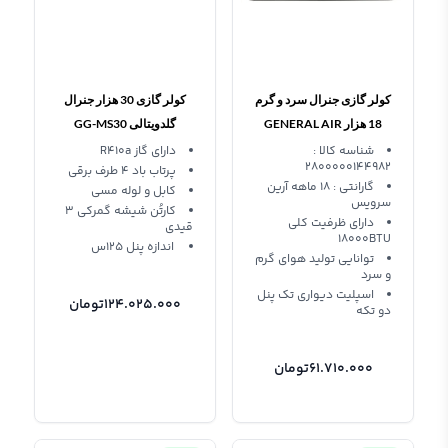
کولر گازی جنرال سرد و گرم
کولر گازی 30 هزار جنرال
18 هزار GENERAL AIR
گلدویتالی GG-MS30
VITALLY
CONDITIONER GNR-
شناسه کالا :
دارای گاز R410a
2800000144982
پرتاب باد ۴ طرف برقی
18GWN
گارانتی : ۱۸ ماهه آرین
کابل و لوله مسی
سرویس
کارتُن شیشه گمرکی ۳
دارای ظرفیت کلی
قیدی
18000BTU
اندازه پنل ۱۲۵س
توانایی تولید هوای گرم
و سرد
اسپلیت دیواری تک پنل
124.025.000
تومان
دو تکه
61.710.000
تومان