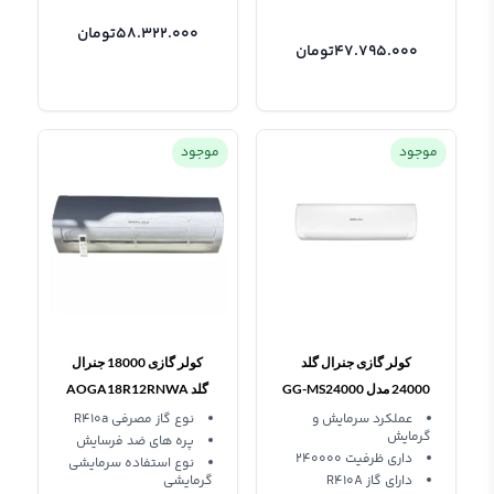
58.322.000
تومان
47.795.000
تومان
موجود
موجود
کولر گازی جنرال گلد
کولر گازی 18000 جنرال
24000 مدل GG-MS24000
گلد AOGA18R12RNWA
PLATINUM
عملکرد سرمایش و
نوع گاز مصرفی R410a
گرمایش
پره های ضد فرسایش
داری ظرفیت 240000
نوع استفاده سرمایشی
دارای گاز R410A
گرمایشی