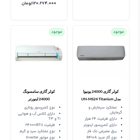
120.274.000
تومان
موجود
موجود
کولر گازی 24000 یونیوا
کولر گازی سامسونگ
مدل UN-MS24 Titanium
24000 اینورتر
AR24RSFHJWKX
عملکرد سرمایش و
نوع کمپرسور روتاری
گرمایش
دارای کلاس آب و هوایی
دارای ظرفیت 24 هزار
T1 و T3
دارای کمپرسور اینورتر
ظرفیت 24000BTU
برق مصرفی تک فاز
نوع عملکرد سرد و گرم
نوع گاز مبرد R410A
نوع موتور Inverter