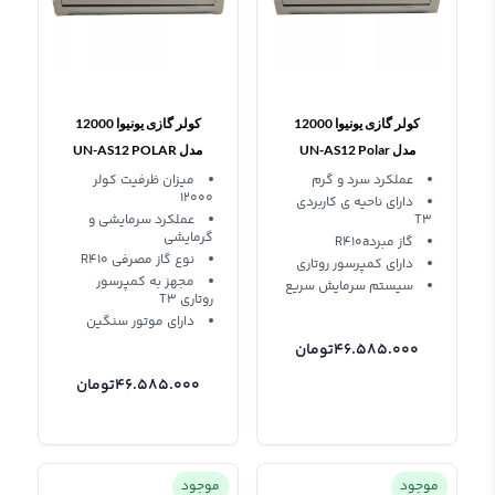
کولر گازی یونیوا 12000
کولر گازی یونیوا 12000
مدل UN-AS12 Polar
مدل UN-AS12 POLAR
عملکرد سرد و گرم
میزان ظرفیت کولر
12000
دارای ناحیه ی کاربردی
T3
عملکرد سرمایشی و
گرمایشی
گاز مبردR410a
نوع گاز مصرفی R410
دارای کمپرسور روتاری
مجهز به کمپرسور
سیستم سرمایش سریع
روتاری T3
دارای موتور سنگین
46.585.000
تومان
46.585.000
تومان
موجود
موجود