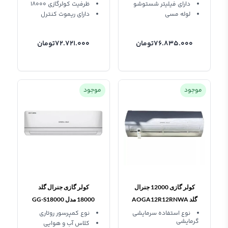
دارای فیلیتر شستوشو
ظرفیت کولرگازی 18000
لوله مسی
دارای ریموت کنترل
76.835.000
تومان
72.721.000
تومان
موجود
موجود
کولر گازی 12000 جنرال
کولر گازی جنرال گلد
گلد AOGA12R12RNWA
18000 مدل GG-S18000
DELTA
نوع استفاده سرمایشی
نوع کمپرسور روتاری
گرمایشی
کلاس آب و هوایی