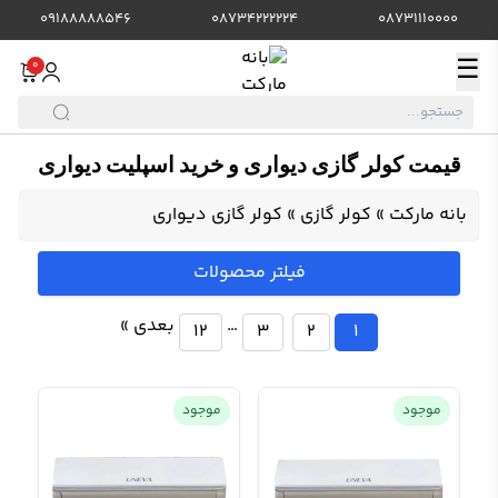
09188888546
08734222224
08731110000
☰
0
قیمت کولر گازی دیواری و خرید اسپلیت دیواری
بانه مارکت
»
کولر گازی
»
کولر گازی دیواری
فیلتر محصولات
…
بعدی »
12
3
2
1
موجود
موجود