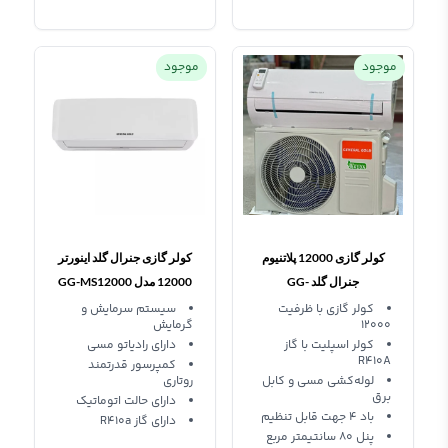
موجود
موجود
کولر گازی 12000 پلاتنیوم
کولر گازی جنرال گلد اینورتر
جنرال گلد GG-
12000 مدل GG-MS12000
TITANIUM
MS12000PLATINUM
کولر گازی با ظرفیت
سیستم سرمایش و
12000
گرمایش
کولر اسپلیت با گاز
دارای رادیاتو مسی
R410A
کمپرسور قدرتمند
لوله‌کشی مسی و کابل
روتاری
برق
دارای حالت اتوماتیک
باد 4 جهت قابل تنظیم
دارای گاز R410a
پنل ۸۰ سانتیمتر مربع