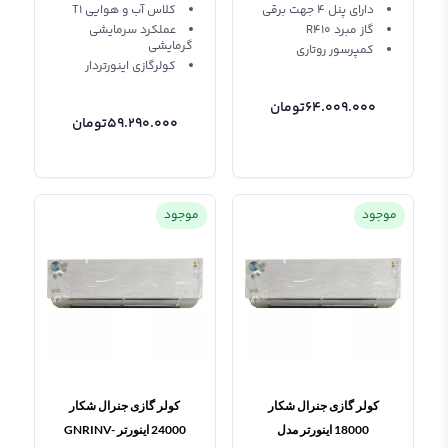
دارای پنل 4 جهت برقی
کلاس آب و هوایی T1
گاز مبرد R410
عملکرد سرمایشی
گرمایشی
کمپرسور روتاری
کولرگازی اینورتردار
64.009.000
تومان
59.290.000
تومان
موجود
موجود
کولر گازی جنرال شکار
کولر گازی جنرال شکار
18000 اینورتر مدل
24000 اینورتر GNRINV-