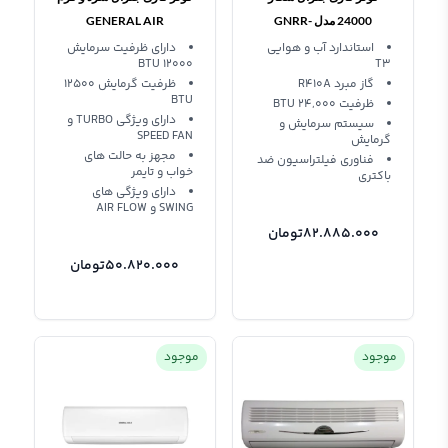
24000 مدل GNRR-
GENERAL AIR
CONDITIONER 12000
24GRAA-I
استاندارد آب و هوایی
دارای ظرفیت سرمایش
12000 BTU
T3
BTU GNR-12GWN
گاز مبرد R410A
ظرفیت گرمایش 12500
BTU
ظرفیت 24,000 BTU
دارای ویژگی TURBO و
سیستم سرمایش و
SPEED FAN
گرمایش
مجهز به حالت های
فناوری فیلتراسیون ضد
خواب و تایمر
باکتری
دارای ویژگی های
SWING و AIR FLOW
82.885.000
تومان
50.820.000
تومان
موجود
موجود