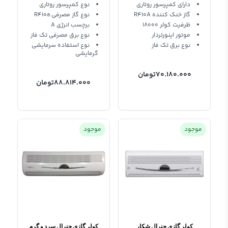
24-I
GNRINV-18-1
دارای کمپرسور روتاری
نوع کمپرسور روتاری
گاز خنک کننده R410A
نوع گاز مصرفی R410a
ظرفیت کولر 18000
برچسب انرژی A
موتور اینورتردار
نوع برق مصرفی تک فاز
نوع برق تک فاز
نوع استفاده سرمایشی
گرمایشی
70.180.000
تومان
88.814.000
تومان
موجود
موجود
کولر گازی جنرال شکار
کولر گازی جنرال سرد و گرم