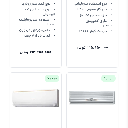
AOG18RZEL-
AOG24RZEL-
نوع استفاده سرمایشی
نوع کمپرسور روتاری
نوع گاز مصرفی R410
نوع پره طلایی ضد
AOGR18RAT
AOGR24RAT
فرسایش
برق مصرفي تک فاز
استفاده سوپرسایلنت
دارای كمپرسور
بیصدا
پيستوني
کمپرسورکاوازاکی ژاپن
ظرفیت کولر 24000
قدرت باد از 4 جهته
235.950.000
تومان
193.600.000
تومان
موجود
موجود