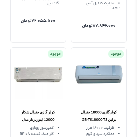
قابلیت کنترل آمپر
گلدفین
AMP
72.055.500
تومان
87.846.000
تومان
موجود
موجود
کولرگازی 18000 جنرال
کولر گازی جنرال شکار
برلین GB-TS18000 T3
12000 اینورتردار مدل
اینورتر
GNRINV-12-1
ظرفیت 18000 هزار
کمپرسور روتاری
عملکرد سرد و گرم
گاز خنک کننده R410A