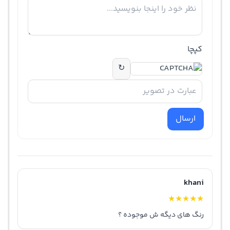
کپچا
↻
ارسال
khani
★
★
★
★
★
رنگ های دیگه ش موجوده ؟