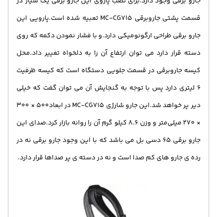
جارو برقی وجود دارد.برای نصب پاروی این جارو برقی یک شیار در
قسمت پشتی
جاروبرقی
MC-CG715 تعبیه شده است.پارویی این
جارو برقی طراحی ارگونومیکی دارد.و با فشار نمودن دکمه که روی
دسته قرار دارد می توان ارتفاع آن را به دلخواه تغییر داد.محل
کیسه جاروبرقی در قسمت جلویی دستگاه است که کیسه ظرفیت
6 لیتری دارد پس با توجه به گنجایش آن می توان گفت که خیلی
دیر پر خواهد شد.این
جارو شارژی
MC-CG715 در ابعاد500 × 300
× 270 میلی‌متر و وزن 8.6 کیلو گرم آن را روانه بازار کرد.صدای این
جارو برقی 65 دسی بل می باشد که با این وجود جارو برقی نه در
رده ی جارو های کم صدا است و نه در دسته ی پر صداها قرار دارد.