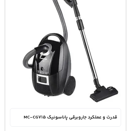
قدرت و عملکرد جاروبرقی پاناسونیک MC-CG715