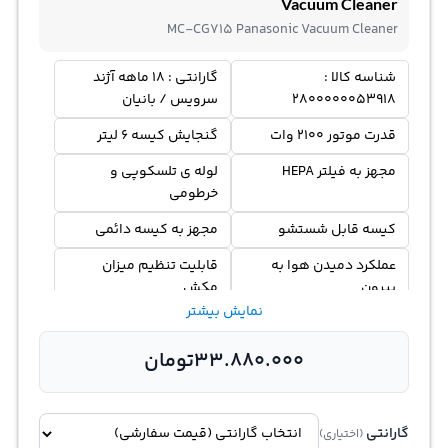
Vacuum Cleaner
MC-CG715 Panasonic Vacuum Cleaner
شناسه کالا :
گارانتی : ۱۸ ماهه آژند
2800000053918
سرویس / بانیان
قدرت موتور 2100 وات
گنجایش کیسه 6 لیتر
مجهز به فیلتر HEPA
لوله ی تلسکوپی و
خرطومی
کیسه قابل شستشو
مجهز به کیسه دائمی
عملکرد دمیدن هوا به
قابلیت تنظیم میزان
بیرون
مکش
نمایش بیشتر
شعاع کارکرد 8 متر
دارای 2 سری گردگیر و
باریک
33.880.000
تومان
گارانتی
(اختیاری)