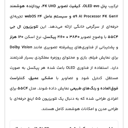
ترکیب
پنل OLED evo، کیفیت تصویر 4K UHD، پردازنده هوشمند
α9 AI Processor 4K Gen7 و سیستم عامل webOS 24
تجربه‌ای
حرفه‌ای از سرگرمی خانگی ارائه می‌دهد. این
تلویزیون ال جی
55C4
با وضوح تصویر
3840 × 2160 پیکسل
، نرخ اسکن
120 هرتز
و پشتیبانی از فناوری‌های پیشرفته تصویری مانند
Dolby Vision
برای نمایش فیلم، بازی و محتوای روزمره عملکردی بسیار قدرتمند
دارد. استفاده از فناوری OLED باعث شده هر پیکسل به صورت
مستقل کنترل شود و تصاویر با
مشکی عمیق، کنتراست
فوق‌العاده و رنگ‌های طبیعی
نمایش داده شوند. مدل
55C4
برای
افرادی طراحی شده که به دنبال یک تلویزیون 55 اینچ حرفه‌ای با
طراحی مدرن و امکانات هوشمند کامل هستند.