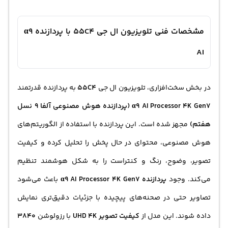
مشخصات فنی تلویزیون ال جی 55C4 با پردازنده α9
AI
در بخش سخت‌افزاری، تلویزیون ال جی
55C4
به پردازنده قدرتمند
α9 AI Processor 4K Gen7 (پردازنده هوش مصنوعی آلفا 9 نسل
هفتم)
مجهز شده است. این پردازنده با استفاده از الگوریتم‌های
هوش مصنوعی، محتوای در حال پخش را تحلیل کرده و کیفیت
تصویر، وضوح، رنگ و کنتراست را به شکل هوشمند تنظیم
می‌کند. وجود
پردازنده α9 AI Processor 4K Gen7
باعث می‌شود
تصاویر حتی در صحنه‌های پیچیده با جزئیات دقیق‌تری نمایش
داده شوند. این مدل از
کیفیت تصویر UHD 4K
با رزولوشن
3840