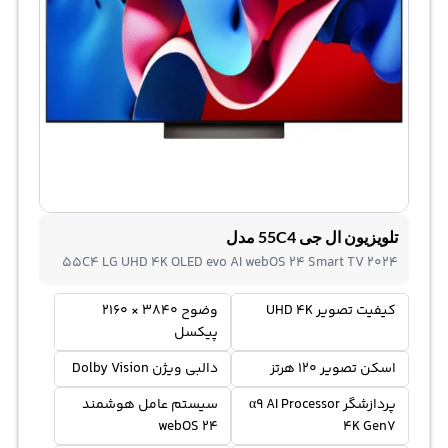
تلویزیون ال جی 55C4 مدل
55C4 LG UHD 4K OLED evo AI webOS 24 Smart TV 2024
کیفیت تصویر UHD 4K
وضوح 3840 × 2160
پیکسل
اسکن تصویر 120 هرتز
دالبی ویژن Dolby Vision
پردازشگر α9 AI Processor
سیستم عامل هوشمند
webOS 24
4K Gen7