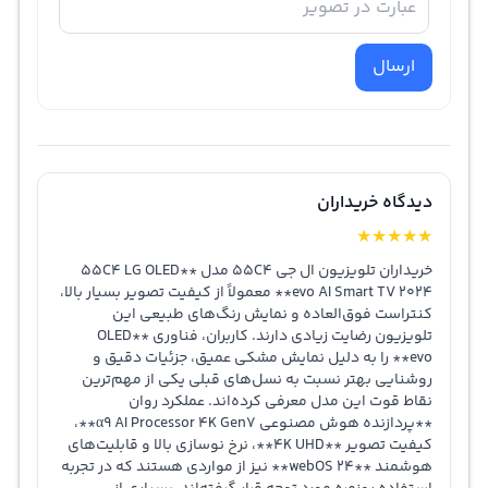
ارسال
دیدگاه خریداران
★
★
★
★
★
خریداران تلویزیون ال جی 55C4 مدل **55C4 LG OLED
evo AI Smart TV 2024** معمولاً از کیفیت تصویر بسیار بالا،
کنتراست فوق‌العاده و نمایش رنگ‌های طبیعی این
تلویزیون رضایت زیادی دارند. کاربران، فناوری **OLED
evo** را به دلیل نمایش مشکی عمیق، جزئیات دقیق و
روشنایی بهتر نسبت به نسل‌های قبلی یکی از مهم‌ترین
نقاط قوت این مدل معرفی کرده‌اند. عملکرد روان
**پردازنده هوش مصنوعی α9 AI Processor 4K Gen7**،
کیفیت تصویر **4K UHD**، نرخ نوسازی بالا و قابلیت‌های
هوشمند **webOS 24** نیز از مواردی هستند که در تجربه