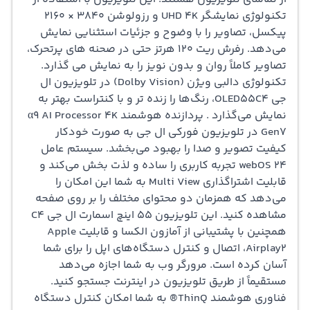
تکنولوژی نمایشگر UHD 4K و رزولوشن 3840 × 2160
پیکسل، تصاویر را با وضوح و جزئیات استثنایی نمایش
می‌دهد. رفرش ریت 120 هرتز حتی در صحنه‌ های پرتحرک،
تصاویر کاملاً روان و بدون نویز را به نمایش می گذارد.
تکنولوژی دالبی ویژن (Dolby Vision) در تلویزیون ال
جی OLED55C4، رنگ‌ها را زنده‌ تر و با کنتراست بهتر به
نمایش می‌گذارد . پردازنده هوشمند α9 AI Processor 4K
Gen7 در
تلویزیون فورکی
ال جی به صورت خودکار
کیفیت تصویر و صدا را بهبود می‌بخشد. سیستم عامل
webOS 24 تجربه کاربری را ساده و لذت‌ بخش می‌کند و
قابلیت اشتراگذاری Multi View به شما این امکان را
می‌دهد که همزمان دو محتوای مختلف را بر روی صفحه
مشاهده کنید. این
تلویزیون 55 اینچ
اسمارت ال جی C4
همچنین با پشتیبانی از آمازون الکسا و قابلیت Apple
Airplay2، اتصال و کنترل دستگاه‌های اپل را برای شما
آسان کرده است. مرورگر وب به شما اجازه می‌دهد
مستقیماً از طریق تلویزیون در اینترنت جستجو کنید.
فناوری هوشمند ThinQ® به شما امکان کنترل دستگاه‌