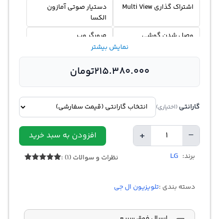
اشتراک گذاری Multi View
دستیار صوتی آمازون
الکسا
وصل شدن گوشی
مرورگر وب
Airplay2
نمایش بیشتر
هوش مصنوعی ThinQ®
کنترل از راه دور جادویی
215.380.000
تومان
گارانتی
(اختیاری)
+
−
افزودن به سبد خرید
تعداد
LG
برند:
نظرات و سوالات (1) :
1
امتیازدهی
5.00
از 5
در
دسته بندی :
تلویزیون ال جی
امتیازدهی
مشتری
ارسال فوق سریع