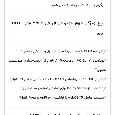
سرگرمی هوشمند در خانه تبدیل شود.
پنج ویژگی مهم تلویزیون ال جی 55C4 مدل OLED
evo
“پنل OLED evo با نمایش رنگ‌های دقیق و مشکی واقعی”
“پردازنده α9 AI Processor 4K Gen7 برای بهینه‌سازی هوشمند
تصویر”
“وضوح 4K UHD با رزولوشن 3840 × 2160 پیکسل و نرخ 120 هرتز”
“پشتیبانی از Dolby Vision برای نمایش تصاویر سینمایی”
“سیستم عامل webOS 24 با قابلیت AirPlay 2 و Multi View”