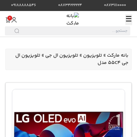
09188888546
08734222224
08731110000
☰
0
بانه مارکت
»
تلویزیون
»
تلویزیون ال جی
»
تلویزیون ال
جی 55C4 مدل