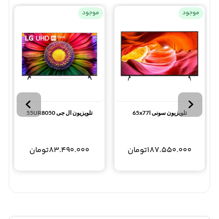
موجود
موجود
تلویزیون سونی 65x77l
تلویزیون ال جی 55UR8050
187.550.000
تومان
83.490.000
تومان