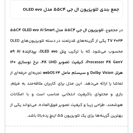
جمع بندی تلویزیون ال جی 55C4 مدل OLED evo
در مجموع،
تلویزیون ال جی 55C4 مدل 55C4 OLED evo AI Smart
TV 2024
یکی از گزینه‌های قدرتمند در دسته تلویزیون‌های OLED
محسوب می‌شود که با ترکیب
پنل OLED evo، پردازنده α9 AI
Processor 4K Gen7، کیفیت تصویر 4K UHD، نرخ نوسازی 120
هرتز، Dolby Vision و سیستم عامل webOS 24
تجربه‌ای حرفه‌ای از
تماشا را ارائه می‌دهد. این مدل برای کاربران علاقه‌مند به فیلم،
بازی و محتوای باکیفیت انتخابی مناسب است و با امکانات
هوشمند، طراحی زیبا و کیفیت تصویر فوق‌العاده، می‌تواند یکی از
بهترین گزینه‌ها برای یک تلویزیون 55 اینچ رده‌بالا باشد.