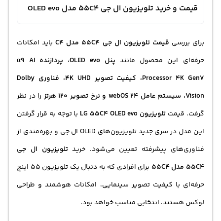
قیمت و خرید تلویزیون ال جی 55C4 مدل OLED evo
برای بررسی
قیمت تلویزیون ال جی 55C4 مدل C4
باید امکانات
حرفه‌ای این محصول مانند
پنل OLED evo، پردازنده α9 AI
Processor 4K Gen7، کیفیت تصویر 4K UHD، فناوری Dolby
Vision، سیستم عامل webOS 24 و نرخ تصویر 120 هرتز
را در نظر
گرفت. قیمت
تلویزیون LG 55C4 OLED evo
با توجه به قرار گرفتن
این مدل در سری جدید تلویزیون‌های OLED ال جی و بهره‌مندی از
فناوری‌های پیشرفته تعیین می‌شود. خرید
تلویزیون ال جی
55C4 مدل 55C4
برای افرادی که به دنبال یک تلویزیون 55 اینچ
حرفه‌ای با کیفیت تصویر سینمایی، امکانات هوشمند و طراحی
لوکس هستند، انتخابی مناسب خواهد بود.