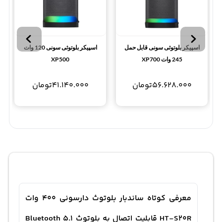
اسپیکر بلوتوثی سونی قابل حمل
اسپیکر بلوتوثی سونی 120 وات
245 وات XP700
XP500
56.628.000
تومان
41.140.000
تومان
معرفی کوتاه ساندبار بلوتوث دارسونی 400 وات
HT-S20R قابلیت اتصال به بلوتوث Bluetooth 5.1