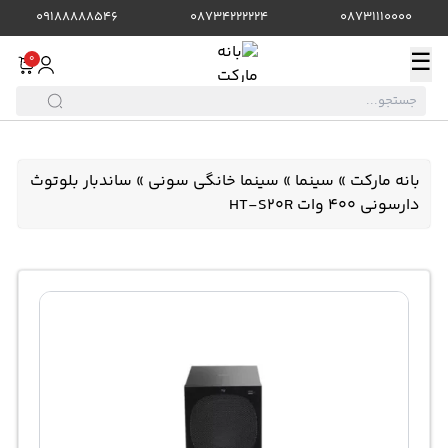
09188888546
08734222224
08731110000
☰
0
بانه مارکت
»
سینما
»
سینما خانگی سونی
»
ساندبار بلوتوث
دارسونی 400 وات HT-S20R