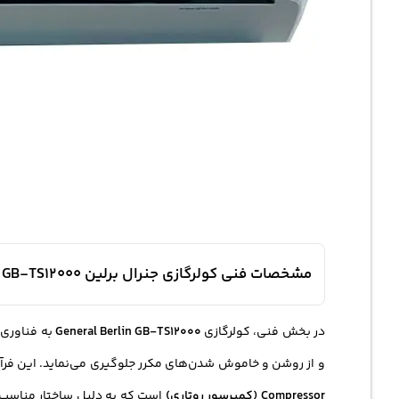
مشخصات فنی کولرگازی جنرال برلین GB-TS12000 با موتور اینورتر
در بخش فنی، کولرگازی
General Berlin GB-TS12000
به فناوری
و از روشن و خاموش شدن‌های مکرر جلوگیری می‌نماید. این فرآ
Compressor (کمپرسور روتاری)
است که به دلیل ساختار مناسب، 