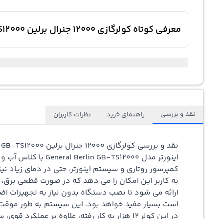
معرفی کوتاه کولرگازی 12000 جنرال برلین GB-TS12000 اینورتر T3
نقد و بررسی
راهنمای خرید
نظرات کاربران
نقد و بررسی کولرگازی 12000 جنرال برلین GB-TS12000 اینورتر T3 اسپلیت دیواری کم مصرف کنترل آمپر سردوگرم روتاری گاز R410 رادیات طلایی
به کاربر این امکان را می‌ دهد که در صورت قطعی برق، ب
در این کولر 12 هزار به کار رفته، علاوه بر عملکرد قوی، سازگار با محیط زیست است و در کاهش اثرات گلخانه‌ای نقش دارد.