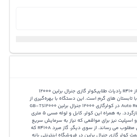
کولر گازی جنرال برلین
12000
رای مناطق گرمسیری و مناطقی با تابستان‌ های گرم است. این دستگاه با بهره‌گیری از
کمپرسور روتاری و سیستم اینورتر، حتی در دمای زیاد نیز با بهره‌وری بالا و مصرف برق کم کار می‌ کند. با وجود سیستم Auto Restart در کولرگازی ۱۲۰۰۰ جنرال برلین GB-TS12000
زگردد. به همراه این کولر، کابل و
لوله مسی
5 متری
هیزات اضافی به سرعت انجام شود. سیستم توربو (Turbo) این دستگاه کولر و اسپلیت نیز برای مواقعی که نیاز به سرمایش سریع
است بسیار مفید خواهد بود. این سیستم به طور موقت توان خنک‌سازی را افزایش داده و در مدت کوتاهی محیط را به دمای مطلوب می‌ رساند. از سوی دیگر، گاز مبرد R410A که
مت کولر گازی
جنرال برلین در فروشگاه اینترنتی بانه