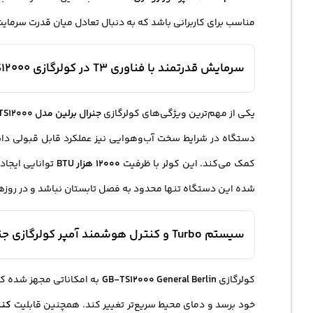
مناسب برای کاربرانی باشد که به دنبال تعادل میان قدرت سرما
سرمایش قدرتمند با فناوری T3 در کولرگازی GB-TS12000
یکی از مهم‌ترین ویژگی‌های کولرگازی
جنرال برلین مدل GB-TS12000
دستگاه در شرایط سخت آب‌وهوایی نیز عملکرد قابل قبولی داش
کمک می‌کند. این کولر با ظرفیت
12000 هزار BTU
توانایی ایجاد
شده این دستگاه تنها محدود به فصل تابستان نباشد و در روزهای
سیستم Turbo و کنترل هوشمند آمپر کولرگازی جنرال برلین 12000
کولرگازی
GB-TS12000 General Berlin
به امکاناتی مجهز شده که ا
خود برسد و دمای محیط سریع‌تر تغییر کند. همچنین قابلیت
کنت