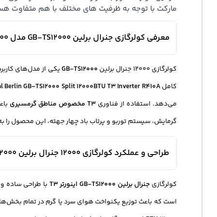
مارکت با توجه به ظرفیت های مختلف با هم متفاوت هستن
معرفی کولرگازی جنرال برلین GB-TS12000 مدل 12000 اینورتر T3
کولرگازی 12000 جنرال برلین
GB-TS12000
یکی از مدل‌های کاربر
کامل
l Berlin GB-TS12000 Split 12000BTU T3 Inverter R410A
می‌دهد. استفاده از فناوری
T3 مخصوص مناطق گرمسیری
باع
گرمایش، سیستم توربو و پرتاب باد چهار جهته، این محصول را به
طراحی و عملکرد کولرگازی 12000 جنرال برلین GB-TS12000
کولرگازی
جنرال برلین GB-TS12000 اینورتر T3
با طراحی ساده و 
است که باعث توزیع یکنواخت هوای سرد یا گرم در تمام بخش‌های