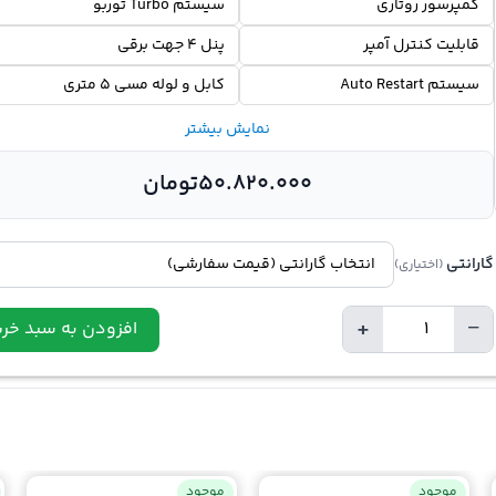
کمپرسور روتاری
سیستم Turbo توربو
قابلیت کنترل آمپر
پنل 4 جهت برقی
سیستم Auto Restart
کابل و لوله مسی 5 متری
نمایش بیشتر
50.820.000
تومان
گارانتی
(اختیاری)
+
−
افزودن به سبد خری
تعداد
موجود
موجود