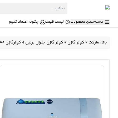
دسته‌بندی محصولات
لیست قیمت
چگونه اعتماد کنیم
بانه مارکت
»
کولر گازی
»
کولر گازی جنرال برلین
»
کولرگازی 12000 جنرال برلین GB-TS12000 اینورتر T3