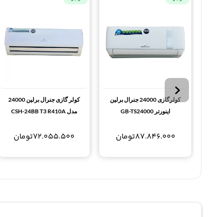
کولرگازی 24000 جنرال برلین
کولر گازی جنرال برلین 24000
اینورتر GB-TS24000
مدل CSH-24BB T3 R410A
87.846.000
تومان
72.055.500
تومان