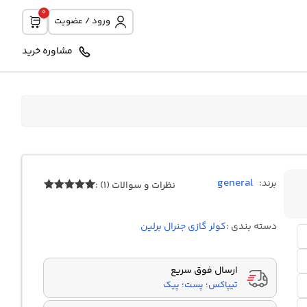
0
ورود / عضویت
مشاوره خرید
general
برند:
نظرات و سوالات (1) :
1
امتیازدهی
5.00
از 5
در
دسته بندی :
کولر گازی جنرال برلین
امتیازدهی
مشتری
ارسال فوق سریع
تیپاکس؛ پست؛ پیک