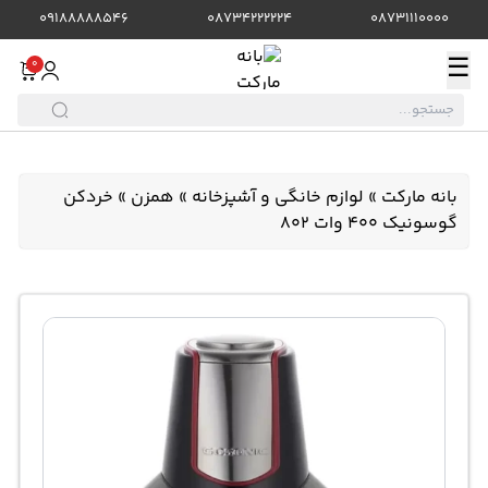
09188888546
08734222224
08731110000
☰
0
بانه مارکت
»
لوازم خانگی و آشپزخانه
»
همزن
»
خردکن
گوسونیک 400 وات 802