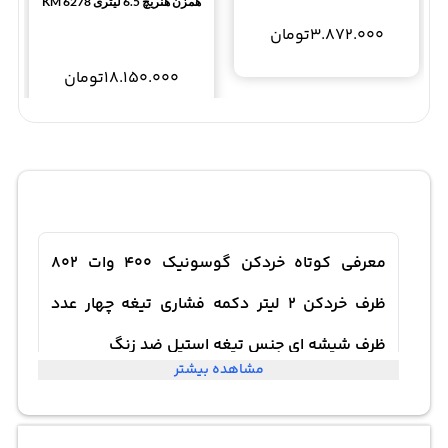
همزن هنریچ 6.5 لیتری KM 6278
3.872.000
تومان
18.150.000
تومان
معرفی کوتاه خردکن گوسونیک 400 وات 802
ظرف خردکن 2 لیتر دکمه فشاری تیغه چهار عدد
ظرف شیشه ای جنس تیغه استیل ضد زنگ
مشاهده بیشتر