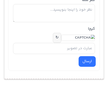
نظر شما
کپچا
↻
ارسال