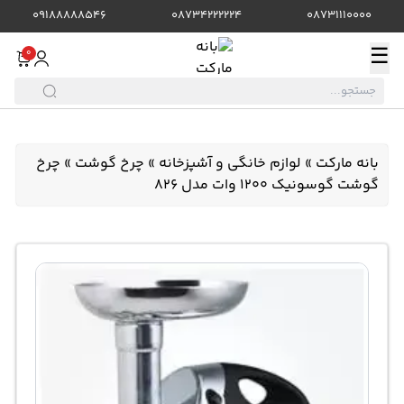
09188888546
08734222224
08731110000
☰
0
بانه مارکت
»
لوازم خانگی و آشپزخانه
»
چرخ گوشت
»
چرخ
گوشت گوسونیک 1200 وات مدل 826