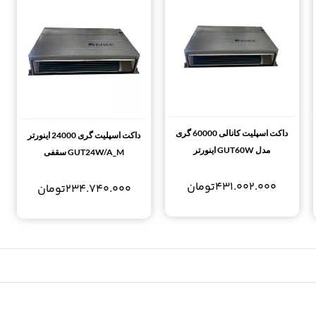
داکت اسپلیت کانالی 60000 گری
داکت اسپلیت گری 24000 اینورتر
مدل GUT60W اینورتر
GUT24W/A_M سقفی
431.002.000
تومان
234.740.000
تومان