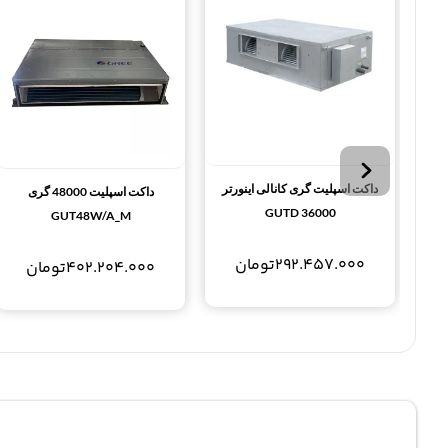
داکت اسپلیت گری کانالی اینورتر
داکت اسپلیت 48000 گری
GUTD 36000
GUT48W/A_M
292.457.000
تومان
402.204.000
تومان