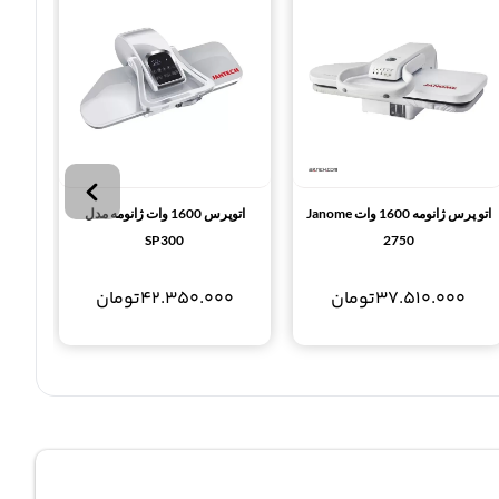
اتو پرس ژانومه 1600 وات Janome
اتوپرس 1600 وات ژانومه مدل
10
SP300
2750
37.510.000
تومان
42.350.000
تومان