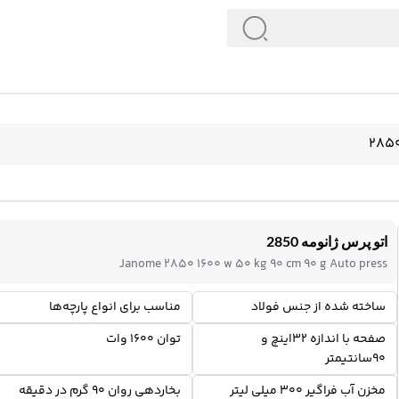
اتو پرس ژانومه 2850
Janome 2850 1600 w 50 kg 90 cm 90 g Auto press
ساخته شده از جنس فولاد
مناسب برای انواع پارچه‌ها
صفحه با اندازه 32اینچ و
توان 1600 وات
90سانتیمتر
مخزن آب فراگیر 300 میلی لیتر
بخاردهی روان 90 گرم در دقیقه