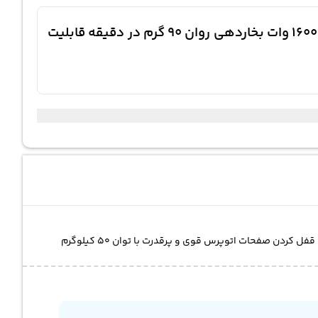
معرفی کوتاه اتو پرس ژانومه 2850 ساخته شده از جنس فولاد صفحه با اندازه 32 اینچ و 90 سانتیمتر توان 1600 وات بخاردهی روان 90 گرم در دقیقه قابلیت