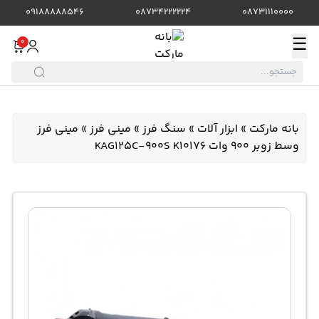
09188888546
08734222224
08731110000
☰
0
بانه مارکت
»
ابزار آلات
»
سنگ فرز
»
مینی فرز
»
مینی فرز
وسط زوبر 900 وات KAG125C-900S K10176