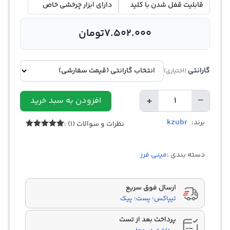
قابلیت قفل شدن با کلید
دارای ابزار چرخشی خاص
7.502.000
تومان
گارانتی
(اختیاری)
+
−
افزودن به سبد خرید
تعداد
kzubr
برند:
نظرات و سوالات (1) :
1
امتیازدهی
5.00
از 5
در
دسته بندی :
مینی فرز
امتیازدهی
مشتری
ارسال فوق سریع
تیپاکس؛ پست؛ پیک
پرداخت بعد از تست