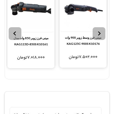
مینی فرز وسط زوبر 900 وات
مینی فرز زوبر 850 وات مدل
KAG125C-900S K10176
KAG115D-850S K10161
7.502.000
تومان
7.018.000
تومان