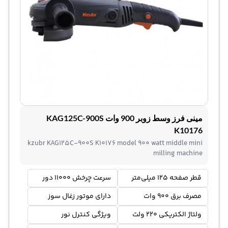
مینی فرز وسط زوبر 900 وات KAG125C-900S
K10176
kzubr KAG125C-900S K10176 model 900 watt middle mini
milling machine
قطر صفحه 125 میلی‌متر
سرعت چرخش 11000 دور
مصرف برق 900 وات
دارای موتور زغال سوز
ولتاژ الکتریکی 220 ولت
ویژگی کنترل نور