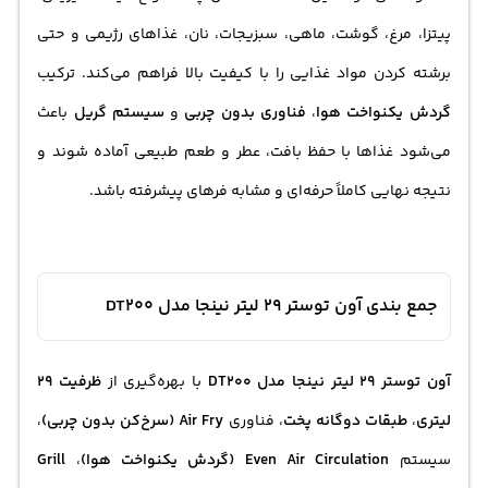
پیتزا، مرغ، گوشت، ماهی، سبزیجات، نان، غذاهای رژیمی و حتی
برشته کردن مواد غذایی را با کیفیت بالا فراهم می‌کند. ترکیب
گردش یکنواخت هوا
،
فناوری بدون چربی
و
سیستم گریل
باعث
می‌شود غذاها با حفظ بافت، عطر و طعم طبیعی آماده شوند و
نتیجه نهایی کاملاً حرفه‌ای و مشابه فرهای پیشرفته باشد.
جمع بندی آون توستر 29 لیتر نینجا مدل DT200
آون توستر 29 لیتر نینجا مدل DT200
با بهره‌گیری از
ظرفیت 29
لیتری
،
طبقات دوگانه پخت
، فناوری
Air Fry (سرخ‌کن بدون چربی)
،
سیستم
Even Air Circulation (گردش یکنواخت هوا)
،
Grill