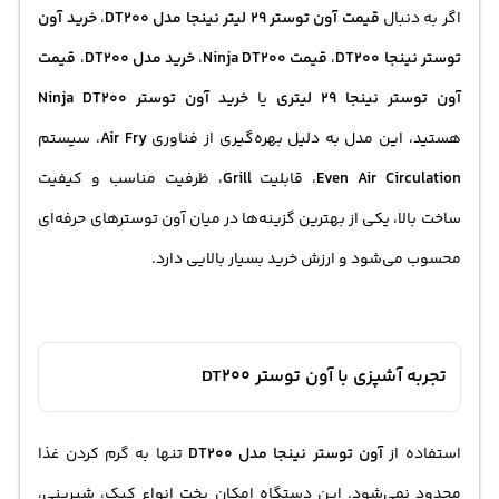
اگر به دنبال
قیمت آون توستر 29 لیتر نینجا مدل DT200
،
خرید آون
توستر نینجا DT200
،
قیمت Ninja DT200
،
خرید مدل DT200
،
قیمت
آون توستر نینجا 29 لیتری
یا
خرید آون توستر Ninja DT200
هستید، این مدل به دلیل بهره‌گیری از فناوری
Air Fry
، سیستم
Even Air Circulation
، قابلیت
Grill
، ظرفیت مناسب و کیفیت
ساخت بالا، یکی از بهترین گزینه‌ها در میان آون توسترهای حرفه‌ای
محسوب می‌شود و ارزش خرید بسیار بالایی دارد.
تجربه آشپزی با آون توستر DT200
استفاده از
آون توستر نینجا مدل DT200
تنها به گرم کردن غذا
محدود نمی‌شود. این دستگاه امکان پخت انواع کیک، شیرینی،