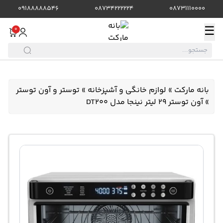
09188888546
08734222224
08731110000
☰
0
بانه مارکت
»
لوازم خانگی و آشپزخانه
»
توستر و آون توستر
»
آون توستر 29 لیتر نینجا مدل DT200