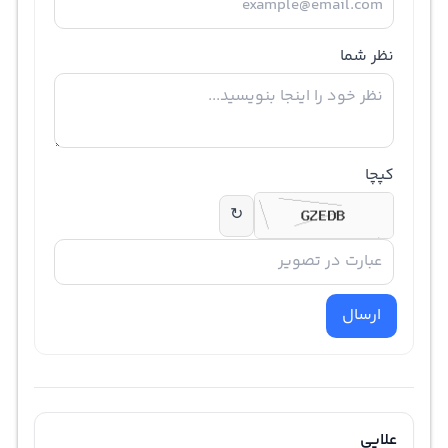
نظر شما
کپچا
↻
ارسال
علایی