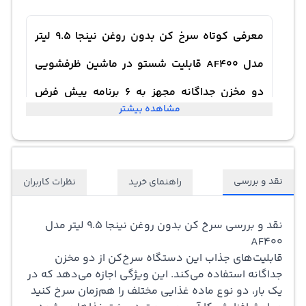
معرفی کوتاه سرخ کن بدون روغن نینجا 9.5 لیتر
مدل AF400 قابلیت شستو در ماشین ظرفشویی
دو مخزن جداگانه مجهز به 6 برنامه پیش فرض
مشاهده بیشتر
Ninja Foodi Max XXXL Dual Zone Air Fryer -
AF400
نقد و بررسی
راهنمای خرید
نظرات کاربران
این سرخ‌کن، یک دستگاه مطبوع برای پخت مواد غذایی مختلف
است. از جمله ویژگی‌های آن، داشتن دو مخزن جداگانه برای
نقد و بررسی
سرخ کن
بدون روغن نینجا 9.5 لیتر مدل
AF400
سرخ‌کردن غذاها است. این ویژگی به کاربر امکان می‌دهد تا به
قابلیت‌های جذاب این دستگاه سرخ‌کن از دو مخزن
صورت همزمان دو نوع غذا را در مخزن‌های مجزا بپزد. برای مثال،
جداگانه استفاده می‌کند. این ویژگی اجازه می‌دهد که در
یک بار، دو نوع ماده غذایی مختلف را هم‌زمان سرخ کنید
می‌توان به سرخ‌کردن مرغ در یک مخزن و سیب‌زمینی در مخزن