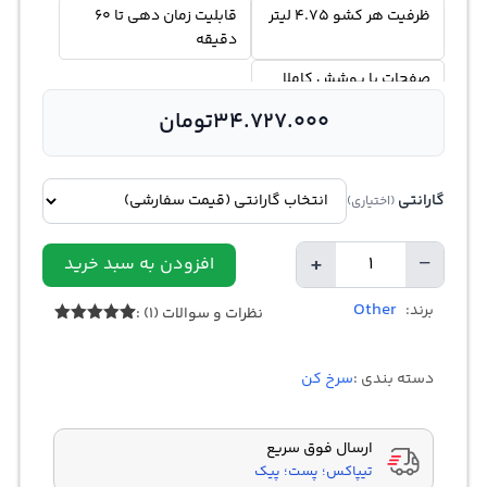
ظرفیت هر کشو 4.75 لیتر
قابلیت زمان دهی تا 60
دقیقه
صفحات با پوشش کاملا
نچسب
34.727.000
تومان
گارانتی
(اختیاری)
+
−
افزودن به سبد خرید
تعداد
Other
برند:
نظرات و سوالات (1) :
1
امتیازدهی
5.00
از 5
در
دسته بندی :
سرخ کن
امتیازدهی
مشتری
ارسال فوق سریع
تیپاکس؛ پست؛ پیک