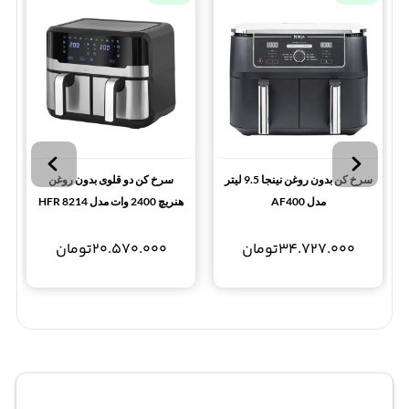
سرخ کن بدون روغن نینجا 9.5 لیتر
سرخ کن دو قلوی بدون روغن
مدل AF400
هنریچ 2400 وات مدل HFR 8214
34.727.000
تومان
20.570.000
تومان