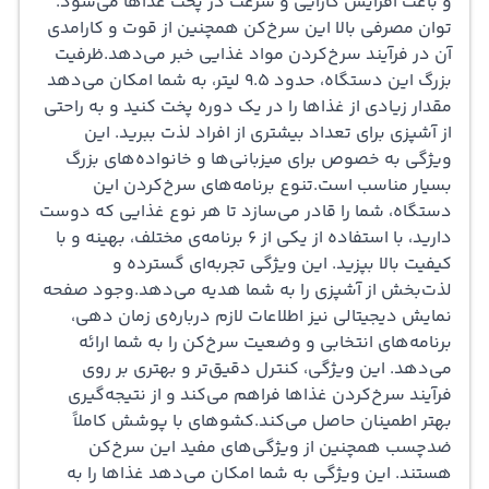
و باعث افزایش کارآیی و سرعت در پخت غذاها می‌شود.
دیگر اشاره کرد.همچنین، توان مصرفی این سرخ‌کن 2470 وات
توان مصرفی بالا این سرخ‌کن همچنین از قوت و کارامدی
آن در فرآیند سرخ‌کردن مواد غذایی خبر می‌دهد.ظرفیت
است که نشان‌دهنده قدرت و کارایی بالای آن در سرخ‌کردن
بزرگ این دستگاه، حدود 9.5 لیتر، به شما امکان می‌دهد
غذاهاست. با توجه به این ویژگی، می‌توان انتظار داشت که
مقدار زیادی از غذاها را در یک دوره پخت کنید و به راحتی
از آشپزی برای تعداد بیشتری از افراد لذت ببرید. این
غذاها به سرعت و به طور یکنواخت پخته شوند و از نظر
ویژگی به خصوص برای میزبانی‌ها و خانواده‌های بزرگ
مرغوبیت و طعم عالی برخوردار باشند.ظرفیت 9.5 لیتر نیز از
بسیار مناسب است.تنوع برنامه‌های سرخ‌کردن این
دستگاه، شما را قادر می‌سازد تا هر نوع غذایی که دوست
ویژگی‌های مهم این سرخ‌کن است. این ظرفیت بزرگ به کاربر
دارید، با استفاده از یکی از 6 برنامه‌ی مختلف، بهینه و با
اجازه می‌دهد تا مقدار زیادی از غذا را در یک بار سرخ‌کند. به
کیفیت بالا بپزید. این ویژگی تجربه‌ای گسترده و
لذت‌بخش از آشپزی را به شما هدیه می‌دهد.وجود صفحه
عبارت دیگر، این سرخ‌کن مناسب برای میزبانی و آشپزخانه‌هایی
نمایش دیجیتالی نیز اطلاعات لازم درباره‌ی زمان دهی،
است که نیاز به پخت غذاهای بزرگتر دارند.ویژگی دیگر این
برنامه‌های انتخابی و وضعیت سرخ‌کن را به شما ارائه
می‌دهد. این ویژگی، کنترل دقیق‌تر و بهتری بر روی
سرخ‌کن، قابلیت شستشو در ماشین ظرفشویی است. این
فرآیند سرخ‌کردن غذاها فراهم می‌کند و از نتیجه‌گیری
ویژگی، نگهداری و نظافت این دستگاه را آسان می‌کند و به
بهتر اطمینان حاصل می‌کند.کشوهای با پوشش کاملاً
ضدچسب همچنین از ویژگی‌های مفید این سرخ‌کن
کاربر اجازه می‌دهد تا بعد از استفاده به سرعت و بدون مشکل
هستند. این ویژگی به شما امکان می‌دهد غذاها را به