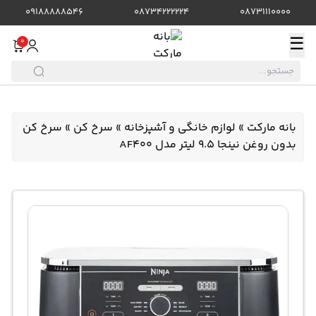
09188888546
08734222224
08731110000
☰
0
بانه مارکت
»
لوازم خانگی و آشپزخانه
»
سرخ کن
»
سرخ کن
بدون روغن نینجا 9.5 لیتر مدل AF400