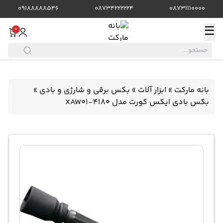
09188888546
08734222224
08731110000
☰
0
بانه مارکت
»
ابزار آلات
»
بکس برقی و شارژی و بادی
»
بکس بادی ایکس کورت مدل XAW01-4180