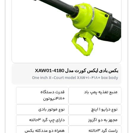
بکس بادی ایکس کورت مدل XAW01-4180
One inch X-Court model XAW01-4180 box body
منبع تغذیه پمپ باد
قدرت دستگاه
4180نیوتون
نوع درایو 1 اینچ
نوع موتور بادی
مجهز به دو اگزوز
دارای چپ گرد 3حالته
راست گرد 3حالته
همراه دو عددکله بکس