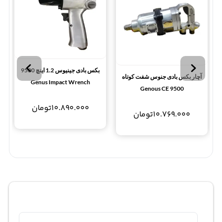
بکس بادی جینیوس 1.2 اینچ 9500
آچار بکس بادی جنوس شفت کوتاه
Genus Impact Wrench
Genous CE 9500
10.890.000
تومان
10.769.000
تومان