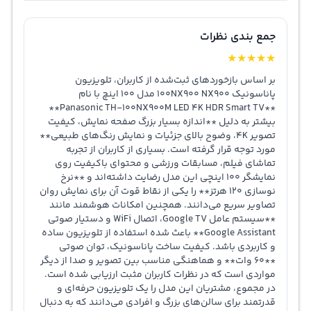
جمع بندی نظرات
★
★
★
★
★
بر اساس بازخوردهای ثبت‌شده از کاربران، تلویزیون
پاناسونیک 100NX900 NX900 مدل 100 اینچ با نام
**Panasonic TH-100NX900M LED 4K HDR Smart TV**
بیشتر به دلیل **اندازه بسیار بزرگ صفحه نمایش، کیفیت
تصویر 4K، وضوح بالای جزئیات و نمایش رنگ‌های طبیعی**
مورد توجه قرار گرفته است. بسیاری از کاربران از تجربه
تماشای فیلم، مسابقات ورزشی و محتوای باکیفیت روی
نمایشگر 100 اینچی این مدل رضایت داشته‌اند و **نرخ
نوسازی 120 هرتز** را یکی از نقاط قوت آن برای نمایش روان
تصاویر سریع می‌دانند. همچنین امکانات هوشمند مانند
**سیستم عامل Google TV، اتصال WiFi و دستیار صوتی
Google Assistant** باعث شده استفاده از تلویزیون ساده
و کاربردی باشد. کیفیت ساخت پاناسونیک، توان صوتی
**60 وات** و هماهنگی مناسب بین تصویر و صدا از دیگر
مواردی است که در نظرات کاربران مثبت ارزیابی شده است.
در مجموع، مشتریان این مدل را یک تلویزیون حرفه‌ای و
قدرتمند برای سالن‌های بزرگ و افرادی می‌دانند که به دنبال