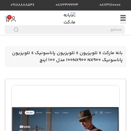
09188888546
08734222224
08731110000
☰
0
بانه مارکت
»
تلویزیون
»
تلویزیون پاناسونیک
»
تلویزیون
پاناسونیک 100NX900 NX900 مدل 100 اینچ