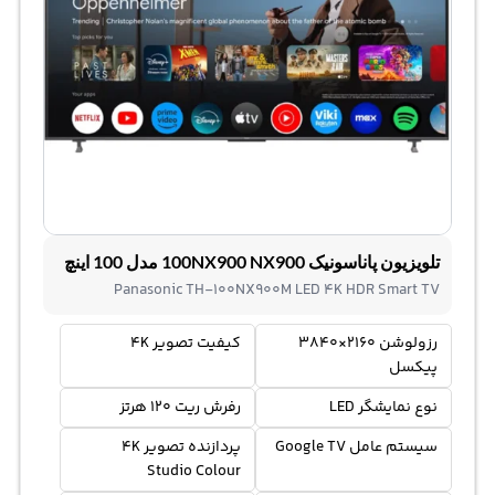
تلویزیون پاناسونیک 100NX900 NX900 مدل 100 اینچ
Panasonic TH-100NX900M LED 4K HDR Smart TV
رزولوشن 2160×3840
کیفیت تصویر 4K
پیکسل
نوع نمایشگر LED
رفرش ریت 120 هرتز
سیستم عامل Google TV
پردازنده تصویر 4K
Studio Colour