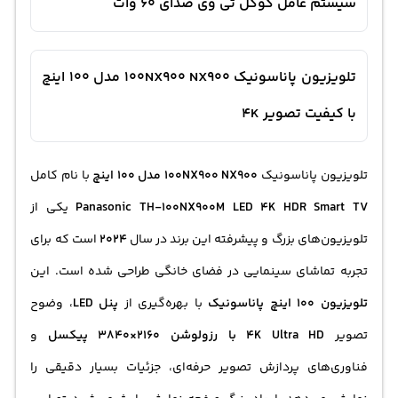
سیستم عامل گوگل تی وی صدای 60 وات
تلویزیون پاناسونیک 100NX900 NX900 مدل 100 اینچ
با کیفیت تصویر 4K
تلویزیون پاناسونیک
100NX900 NX900 مدل 100 اینچ
با نام کامل
Panasonic TH-100NX900M LED 4K HDR Smart TV
یکی از
تلویزیون‌های بزرگ و پیشرفته این برند در سال
2024
است که برای
تجربه تماشای سینمایی در فضای خانگی طراحی شده است. این
تلویزیون 100 اینچ
پاناسونیک
با بهره‌گیری از
پنل LED
، وضوح
تصویر
4K Ultra HD با رزولوشن 2160×3840 پیکسل
و
فناوری‌های پردازش تصویر حرفه‌ای، جزئیات بسیار دقیقی را