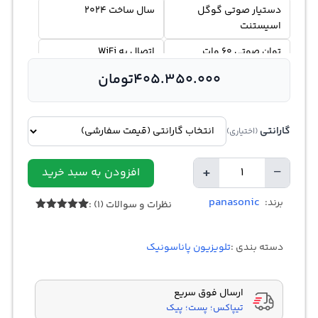
دستیار صوتی گوگل
سال ساخت 2024
اسیستنت
توان صوتی 60 وات
اتصال به WiFi
405.350.000
تومان
گارانتی
(اختیاری)
+
−
افزودن به سبد خرید
تعداد
panasonic
برند:
نظرات و سوالات (1) :
1
امتیازدهی
5.00
از 5
در
دسته بندی :
تلویزیون پاناسونیک
امتیازدهی
مشتری
ارسال فوق سریع
تیپاکس؛ پست؛ پیک