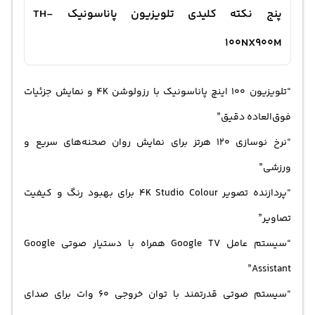
پنج نکته کلیدی تلویزیون پاناسونیک TH-
100NX900M
“تلویزیون 100 اینچ پاناسونیک با رزولوشن 4K و نمایش جزئیات
فوق‌العاده دقیق”
“نرخ نوسازی 120 هرتز برای نمایش روان صحنه‌های سریع و
ورزشی”
“پردازنده تصویر 4K Studio Colour برای بهبود رنگ و کیفیت
تصاویر”
“سیستم عامل Google TV همراه با دستیار صوتی Google
Assistant”
“سیستم صوتی قدرتمند با توان خروجی 60 وات برای صدای