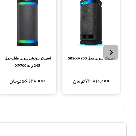
اسپیکر سونی مدل SRS-XV900
اسپیکر بلوتوثی سونی قابل حمل
245 وات XP700
73.810.000
تومان
56.628.000
تومان