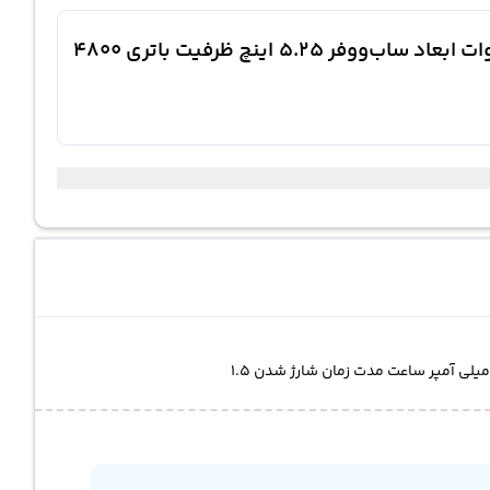
266.200.000
تومان
معرفی کوتاه اسپیکر بلوتوثی جی بی ال Partybox Encore Essential نسخه‌ی بلوتوث 5.1 توان ورودی 100 وات ابعاد ساب‌ووفر 5.25 اینچ ظرفیت باتری 4800