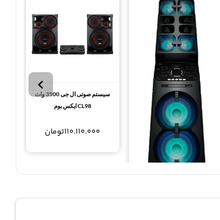
سیستم صوتی ال جی 3500 وات
CL98 ایکس بوم
110.110.000
تومان
سیستم صوتی سونی 2400 وات
SONY Home Theatre v90dw