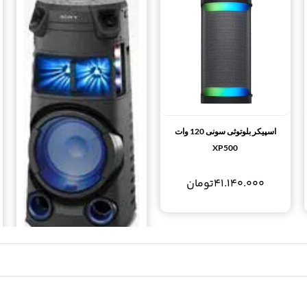
اسپیکر بلوتوثی سونی 120 وات
XP500
41.140.000
تومان
سیستم صوتی 720 وات سونی
بلوتوث دار MHC-V43D SONY
High Power Audio System