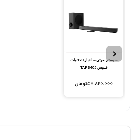
سیستم صوتی ساندبار 120 وات
فلیپس TAPB405
50.820.000
تومان