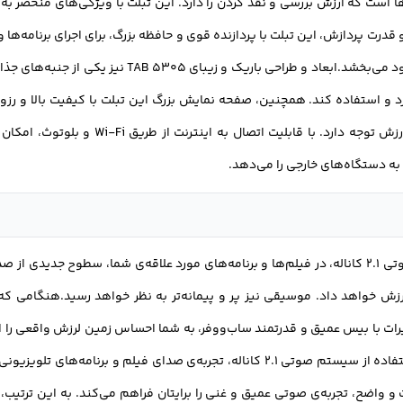
‌ی تبلت‌ها است که ارزش بررسی و نقد کردن را دارد. این تبلت با ویژگی‌های منحصر
از طریق آن موسیقی و پادکست‌های مورد علاقه خود را پخش کنید.با ام
. از نظر سرعت و قدرت پردازش، این تبلت با پردازنده قوی و حافظه بزرگ، برای اجرای 
ه شما اجازه می‌دهد تا فضای بیشتری را در اختیار داشته باشید و از آز
این تبلت بسیار واضح و روشن است که تجربه‌ی بینندگان ر
ی به عملکردهای مختلف ساب‌ووفر را داشته باشید. این به شما امکان می
د و استفاده کند. همچنین، صفحه نمایش بزرگ این تبلت با کیفیت بالا و رزو
ارتباطی و اتصالات متنوعی که در TAB 5305 وج
تجربه‌ی صدای یک تفجیر، به همراه غرش جمعیت. سیستم صوتی 2.1 کاناله، در فیلم‌ها و برنامه‌های مورد عل
زش خواهد داد. موسیقی نیز پر و پیمانه‌تر به نظر خواهد رسید.هنگامی ک
یرات با بیس عمیق و قدرتمند ساب‌ووفر، به شما احساس زمین لرزش واقعی را ا
تماشای فیلم را برایتان واقعی‌تر می‌سازند.علاوه بر این، با استفاده از سیستم صوتی 2.1 
واضح، تجربه‌ی صوتی عمیق و غنی را برایتان فراهم می‌کند. به این ترتیب، 