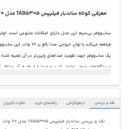
معرفی کوتاه ساندبار فیلیپس TAB5305 مدل 70 وات بی سیم بلوتوث دار
دستگاه‌های صوتی متصل کنید و صدا را از طریق آن منتقل کنی
موسیقی و صداهای مورد علاقه خود لذت ببرید.علاوه بر این، این 
خود باز بگذارید. همچنین، این ساب‌ووفر دارای کنترل از را
نقد و بررسی
اینفوگرافی
راهنمای خرید
نظرات کاربران
نقد و بررسی ساندبار فیلیپس TAB5305 مدل 70 وات
می‌کند.با پورت خروجی HDMI، می‌توانی