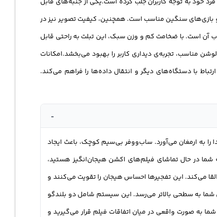
 به فرد خود به توجه کاربران جلب کرده است.یکی از جنبه‌های قابل
کان نصب بر روی دیوار، می‌توانید این ساب‌ووفر را به صورت
برنامه‌ها و بازی‌های سنگین مناسب است. همچنین، کیفیت تصویر نیز در
ادی در مکان قرارگیری آن لذت ببرید.همچنین، با کنترل از راه
ا بهبود می‌بخشد.ابعاد و طراحی باریک و زیبای TAB 5305 نیز یکی از جنبه‌های جذاب آن است. با ضخامت کم و وزن سبک، این تبلت به راحتی قابل
‌دهد تا صدا را به دقت مورد نظرتان تنظیم کنید و تجربه صوتی
لوشن مناسب، تجربه‌ی دیداری کاربر را بهبود می‌بخشد.امکانات
ود دارد، نیز ارزش توجه دارد. با قابلیت اتصال به اینترنت از طریق Wi-Fi و بلوتوث، امکان ارتباط با دستگاه‌های دیگر و انتقال داده‌ها را فراهم می‌کند.
-
اقه‌ی شما، سطوح جدیدی از صدا را به ارمغان می‌آورد. ساب‌ووفر بی‌سیم کوچک، باعث ایجاد
ه شما در حال تماشای فیلم‌های اکشن هیجان‌انگیز هستید،
لقا می‌کند. این تفجیرها احساس هیجان را تقویت می‌کنند و
کاناله، تجربه‌ی صدای فیلم و برنامه‌های تلویزیونی شما به سطحی بالاتر می‌رسد. این سیستم شامل دو بلندگو
شما به صورت واقعی در میان اتفاقات فیلم قرار می‌گیرید و