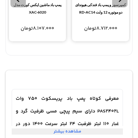
کمپرسور و پمپ باد فندکی هیوندای
پمپ باد ماشین ایکس کورت مدل
دو موتوره 12 ولت RD-AC14
XAC-6020
Huynday
8.712.000
تومان
8.107.000
تومان
معرفی کوتاه پمپ باد پریسکوت 750 وات
PAS2402L دارای سیم پیچی مسی ظرفیت گرد و
غبار 110 لیتر ظرفیت 24 لیتر سرعت 1400 دور در
مشاهده بیشتر
دقیقه دارای 2 هوای خروجی فشار 8 بار