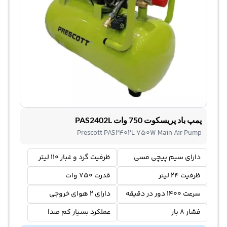
پمپ باد پریسکوت 750 وات PAS2402L
Prescott PAS2402L 750W Main Air Pump
دارای سیم پیچی مسی
ظرفیت گرد و غبار 110 لیتر
ظرفیت 24 لیتر
قدرت 750 وات
سرعت 1400 دور در دقیقه
دارای 2 هوای خروجی
فشار 8 بار
عملکرد بسیار کم صدا