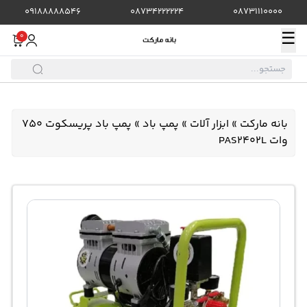
09188888546
08734222224
08731110000
☰
0
بانه مارکت
»
ابزار آلات
»
پمپ باد
»
پمپ باد پریسکوت 750
وات PAS2402L