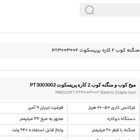
کاره پریسکوت PT3003002
میخ کوب و منگنه کوب 2 کاره پریسکوت PT3003002
PRESCOTT PT3003002 Electric Staple Gun
فرکانس کاری 50-60 هرتز
ظرفیت جریان 9 آمپر
دستگاه دوکاره
مجهز به میخ 32 میلیمتر
منگنه با قطر 20 میلیمتر
ولتاژ قابل استفاده 240 ولت