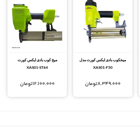
میخکوب بادی ایکس کورت مدل
میخ کوب بادی ایکس کورت
XAS01-ST64
XAS01-F50
8.349.000
تومان
12.100.000
تومان