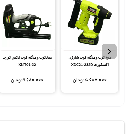
میخ کوب و منگنه کوب شارژی
میخکوب و منگنه کوب ایکس کورت
اکسکورت XDC21-232D
XMT01-32
5.687.000
تومان
9.680.000
تومان