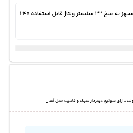
معرفی کوتاه میخ کوب و منگنه کوب 2 کاره پریسکوت PT3003002 ظرفیت جریان 9 آمپر دستگاه دوکاره مجهز به میخ 32 میلیمتر ولتاژ قابل استفاده 240