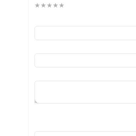
★
★
★
★
★