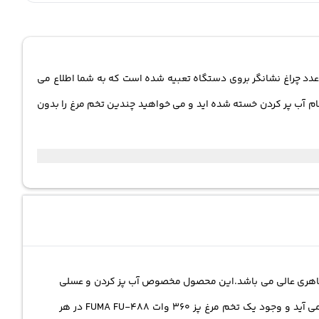
 کی هست یک عدد چراغ نشانگر بروی دستگاه تعبیه شده است که به شما اطلاع می
م آب پر کردن خسته شده اید و می خواهید چندین تخم مرغ را بدون
طراحی و شکل ظاهری عالی می باشد.این محصول مخصوص آب پز کردن و عسلی
کردن 7 عدد تخم مرغ می باشد.تخم مرغ یکی از غذاهایی است که وجود آن در وعده های غذایی به ویژه صبحانه، جزو ضرورت ها به حساب می آید و وجود یک تخم مرغ پز 360 وات FUMA FU-488 در هر