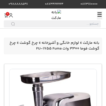
09188888546
08734222224
08731110000
☰
0
بانه مارکت
»
لوازم خانگی و آشپزخانه
»
چرخ گوشت
»
چرخ
گوشت فوما 3300 وات FU-1755 Fuma