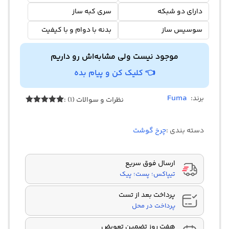
دارای دو شبکه
سری کبه ساز
سوسیس ساز
بدنه با دوام و با کیفیت
موجود نیست ولی مشابه‌اش رو داریم
👈 کلیک کن و پیام بده
Fuma
برند:
نظرات و سوالات (1) :
1
امتیازدهی
5.00
از 5
در
دسته بندی :
چرخ گوشت
امتیازدهی
مشتری
ارسال فوق سریع
تیپاکس؛ پست؛ پیک
پرداخت بعد از تست
پرداخت در محل
هفت روز تضمین تعویض