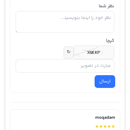
نظر شما
کپچا
↻
ارسال
moqadam
★
★
★
★
★