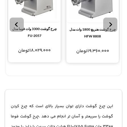
چرخ گوشت 3300 وات فوما مدل
چرخ گوشت هنریچ 1800 وات مدل
FU-2057
HFW 8808
18.029.000
تومان
19.360.000
تومان
این چرخ گوشت دارای توان بسیار بالای است که چرخ کردن
گوشت را سریعتر و آسان تر انجام می دهد .چرخ گوشت فوما
3300 وات FU-1755 Fuma هشت حالت سرعت را دارد با وجود