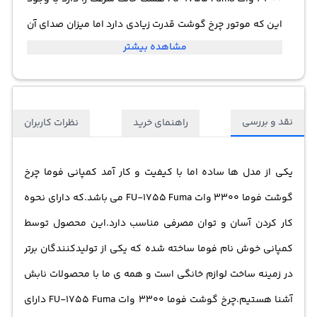
این که موتور چرخ گوشت قدرت زیادی دارد اما میزان صدای آن
مشاهده بیشتر
کم می باشد . همچنین دارای سه مدل تیغه می باشد که هر
کدام به شکل متفاوتی کار چرخ کردن را انجام می دهند . رنگ
بدنه این محصول نقره ای محکم و بادوام است.همچنین این
نقد و بررسی
راهنمای خرید
نظرات کاربران
چرخ گوشت دارای ابعاد 380 × 200 × 370 میلی‌متر می باشد
که به راحتی قابل حمل است.
یکی از مدل ها ساده اما با کیفیت و کار آمد کمپانی فوما
چرخ
گوشت
فوما 3300 وات FU-1755 Fuma می باشد.که دارای نحوه
کار کردن آسان و توان مصرفی مناسب دارد.این محصول توسط
کمپانی خوش نام فوما ساخته شده که یکی از تولیدکنندگان برتر
در زمینه ساخت
لوازم خانگی
است و همه ی ما با محصولات نابش
آشنا هستیم.چرخ گوشت فوما 3300 وات FU-1755 Fuma دارای