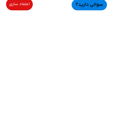
سوالی دارید؟
اعتماد سازی
سرویسهای ویژه
اعتماد سازی
راهنمای خرید
اعتماد ســازی
نحوه ارسال و پرداخت
رضایت مشتریان