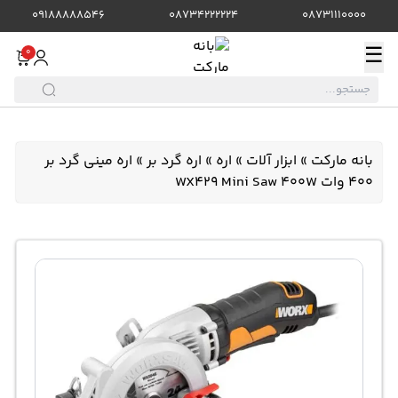
09188888546
08734222224
08731110000
☰
0
بانه مارکت
»
ابزار آلات
»
اره
»
اره گرد بر
»
اره مینی گرد بر
400 وات WX429 Mini Saw 400W