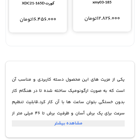
xmy03-185
کورت XDC21-165D
12.826.000
تومان
16.456.000
تومان
یکی از مزیت های این محصول دسته کاربردی و مناسب آن
است که به صورت ارگونومیک ساخته شده تا در هنگام کار
بدون خستگی بتوان ساعت ها با آن کار کرد.قابلیت تنظیم
سرعت برای یک برش آسان و ظرفیت برش تا 46 میلی متر از
مشاهده بیشتر
مزیت های دیگر اره مینی گرد بر 400 وات WX429 Mini Saw
400W می باشد.