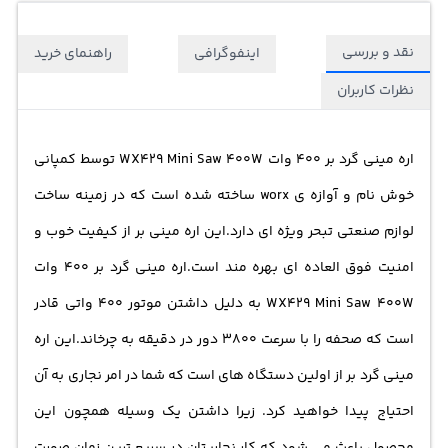
نقد و بررسی
اینفوگرافی
راهنمای خرید
نظرات کاربران
اره مینی گرد بر 400 وات WX429 Mini Saw 400W توسط کمپانی
خوش نام و آوازه ی worx ساخته شده است که در زمینه ساخت
لوازم صنعتی تبحر ویژه ای دارد.این اره مینی بر از کیفیت خوب و
امنیت فوق العاده ای بهره مند است.اره مینی گرد بر 400 وات
WX429 Mini Saw 400W به دلیل داشتن موتور 400 واتی قادر
است که صحفه را با سرعت 3800 دور در دقیقه به چرخاند.این اره
مینی گرد بر از اولین دستگاه های است که شما در امر نجاری به آن
احتیاج پیدا خواهید کرد. زیرا داشتن یک وسیله همچون این
محصول باعث می شود که کار نجاریتان در سریع ترین زمان صورت