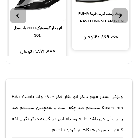
اتو بخار مسافرتی فوما FUMA
TRAVELLING STEAM IRON
اتو بخار گوسونیک 3000 وات مدل
FU-786
301
22.869.000
تومان
3.872.000
تومان
ویژگی بسیار مهم دیگر اتو بخار فکر 2800 وات Fakir Avanti
Steam Iron سیستم ضد چکه است و همچنین سیستم ضد
رسوب آن می باشد. تا به وسیله این دو گزینه دیگر نگران لکه
گرفتن لباس در هنگام اتو کردن نباشیم