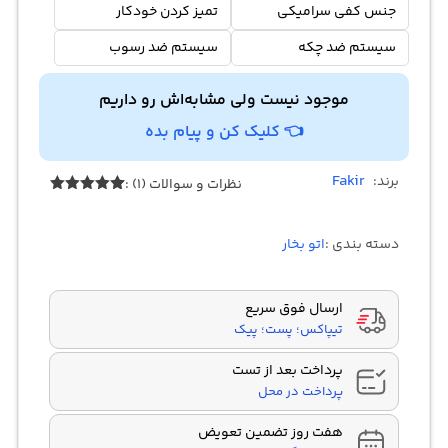
جنس کفی سرامیکی
تمیز کردن خودکار
سیستم ضد چکه
سیستم ضد رسوب
موجود نیست ولی مشابه‌اش رو داریم
👈 کلیک کن و پیام بده
Fakir
برند:
نظرات و سوالات (1) :
1
امتیازدهی
5.00
از 5
در
دسته بندی :
اتو بخار
امتیازدهی
مشتری
ارسال فوق سریع
تیپاکس؛ پست؛ پیک
پرداخت بعد از تست
پرداخت در محل
هفت روز تضمین تعویض