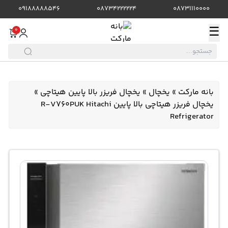
09188888546
08734222224
08731110000
☰
0
بانه مارکت
»
یخچال
»
یخچال فریزر بالا پایین هیتاچی
»
یخچال فریزر هیتاچی بالا پایین R-V760PUK Hitachi
Refrigerator