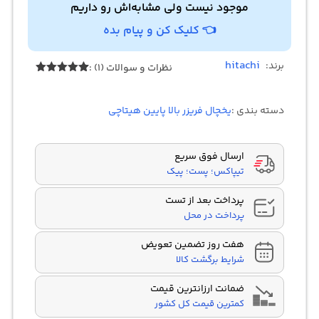
موجود نیست ولی مشابه‌اش رو داریم
👈 کلیک کن و پیام بده
hitachi
برند:
نظرات و سوالات (1) :
1
امتیازدهی
5.00
از 5
در
دسته بندی :
یخچال فریزر بالا پایین هیتاچی
امتیازدهی
مشتری
ارسال فوق سریع
تیپاکس؛ پست؛ پیک
پرداخت بعد از تست
پرداخت در محل
هفت روز تضمین تعویض
شرایط برگشت کالا
ضمانت ارزانترین قیمت
کمترین قیمت کل کشور