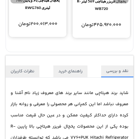
یخچال هیتاچی بالا و پایین 760
یخچال فریزر هیتاچی 569 لیتر R-
لیتری RWG760
WB720
200.013.000
تومان
425.920.000
تومان
نقد و بررسی
راهنمای خرید
نظرات کاربران
شاید برند هیتاچی مانند سایر برند های معروف زیاد نام آشنا و
معروف نباشد اما این کمپانی هر محصولی را معرفی و روانه بازار
کرده دارای حداکثر کیفیت ممکن و در عین حال قیمت مناسب
بوده یکی از این محصولات
یخچال فریزر هیتاچی
بالا پایین R-
V760PUK Hitachi Refrigerator می باشد که توانسته طرفداران