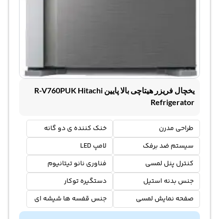
یخچال فریزر هیتاچی بالا پایین R-V760PUK Hitachi
Refrigerator
طراحی مدرن
خنک کننده ی دو گانه
سیستم ضد برفک
لامپ LED
کنترل پنل لمسی
فناوری نانو تیتانیوم
جنس بدنه استیل
دستگیره توکار
صفحه نمایش لمسی
جنس قفسه ها شیشه ای