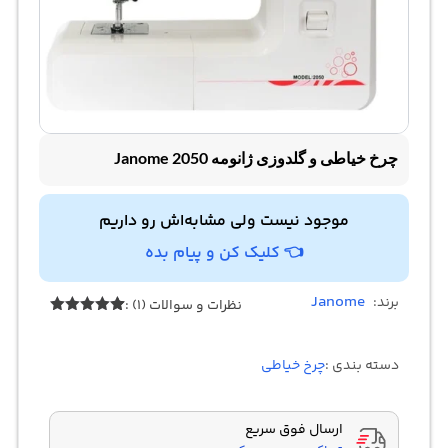
چرخ خیاطی و گلدوزی ژانومه 2050 Janome
موجود نیست ولی مشابه‌اش رو داریم
👈 کلیک کن و پیام بده
Janome
برند:
نظرات و سوالات (1) :
1
امتیازدهی
5.00
از 5
در
دسته بندی :
چرخ خیاطی
امتیازدهی
مشتری
ارسال فوق سریع