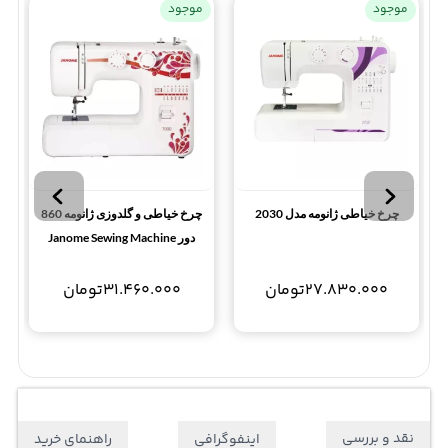
موجود
موجود
چرخ خیاطی ژانومه مدل 2030
چرخ خیاطی و گلدوزی ژانومه 860
دور Janome Sewing Machine
7000
27.830.000
تومان
31.460.000
تومان
نقد و بررسی
اینفوگرافی
راهنمای خرید