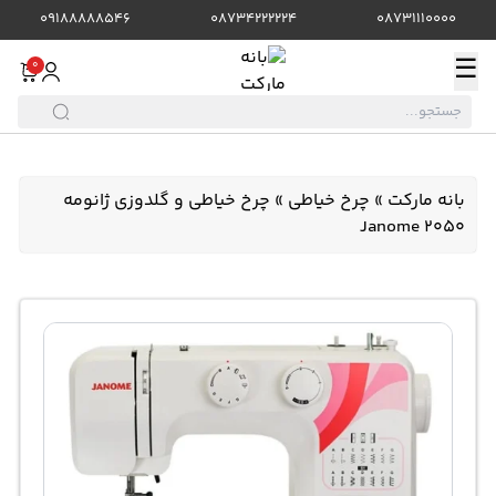
09188888546
08734222224
08731110000
☰
0
بانه مارکت
»
چرخ خیاطی
»
چرخ خیاطی و گلدوزی ژانومه
2050 Janome