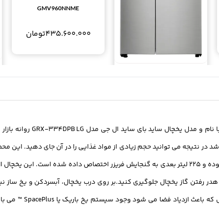
GMV960NNME
435.600.000
تومان
یخچال ساید بای ساید اینستاویو ال
جی 30 فوت GCX-267PHS LG
InstaView Door in Door
287.980.000
تومان
برند خوش نام ال جی یکی از ی
مکن است. ظرفیتی که این یخچال دارد 31 لیتر می باشد در نتیجه می توانید حجم زیادی از مواد غذایی را
 هدر رفتن گاز یخچال جلوگیری کنید.بر روی درب یخچال، آبسردکن و یخ ساز ن