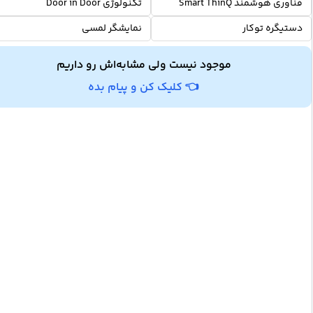
فناوری هوشمند Smart ThinQ
تکنولوژی Door in Door
دستیگره توکار
نمایشگر لمسی
موجود نیست ولی مشابه‌اش رو داریم
👈 کلیک کن و پیام بده