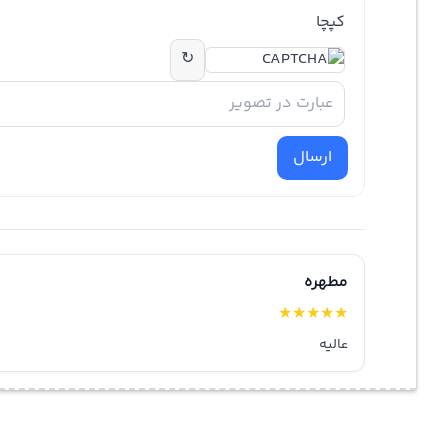
کپچا
↻
ارسال
مطهره
★
★
★
★
★
عالیه