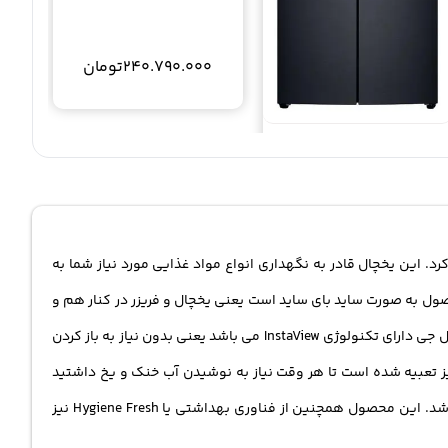
240.790.000
تومان
یخچال ساید بای ساید اینستاویو ال
جی LG X29
فوت 7 Refrigerator
429.550.000
تومان
0
خچال های با کیفیت و مدرن خود را با نام و مدل یخچال ساید بای ساید ال جی مدل GRX-334DPB LG روانه بازار کرد. این یخچال قادر به نگهداری انواع مواد غذایی مورد نیاز شما به
 در آن جای دهید. این محصول به صورت ساید بای ساید است یعنی یخچال و فریزر در کنار هم و
چسپیده به هم قرار دارند. ظرفیت یخچال در این محصول 462 لیتر بوده و 225 لیتر بعدی به گنجایش فریزر اختصاص داده شده است. این یخچال ال جی دارای تکنولوژی InstaView می باشد یعنی بدون نیاز به باز کردن
یز تعبیه شده است تا هر وقت نیاز به نوشیدن آب خنک و یخ داشتید
سریع به آن دسترسی داشته باشید. از دیگر وی|گی های این یخچال که باعث ازدیاد فضا می شود وجود سیستم یخ باریک یا SpacePlus ™ می باشد. این محصول همچنین از فناوری بهداشتی یا Hygiene Fresh نیز