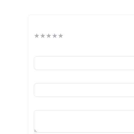
★
★
★
★
★