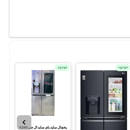
موجود
موجود
موجو
یخچال ساید بای ساید ال جی X260