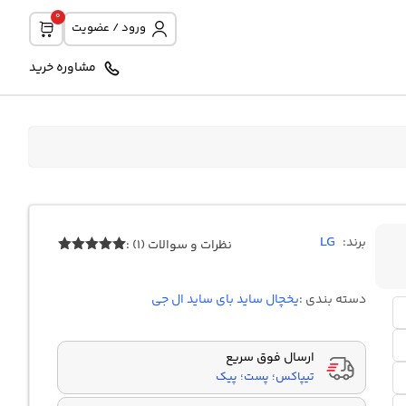
0
ورود / عضویت
مشاوره خرید
LG
برند:
نظرات و سوالات (1) :
1
امتیازدهی
5.00
از 5
در
دسته بندی :
یخچال ساید بای ساید ال جی
امتیازدهی
مشتری
ارسال فوق سریع
تیپاکس؛ پست؛ پیک