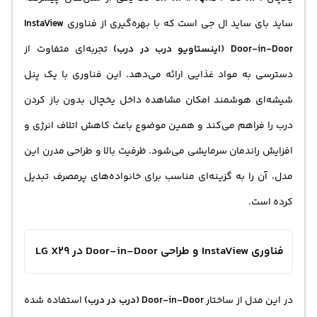
دسترسی داشته باشید. این یخچال دارای کمپرسور اینورتر
ساید بای
ساید ال جی
است که با بهره‌گیری از فناوری
InstaView
بوده لذا در مصرف برق و انرژی بسیار بهینه و کم مصرف عمل
Door-in-Door (اینستاویو درب در درب)
تجربه‌ای متفاوت از
می کند.
دسترسی به مواد غذایی ارائه می‌دهد. این فناوری با یک پنل
شیشه‌ای هوشمند امکان مشاهده داخل یخچال بدون باز کردن
درب را فراهم می‌کند و همین موضوع باعث کاهش اتلاف انرژی و
افزایش راندمان سرمایشی می‌شود. ظرفیت بالا و طراحی مدرن این
مدل، آن را به گزینه‌ای مناسب برای خانواده‌های پرمصرف تبدیل
کرده است.
فناوری InstaView و طراحی Door-in-Door در LG X29
در این مدل از ساختار
Door-in-Door (درب در درب)
استفاده شده