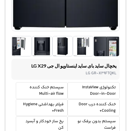
یخچال ساید بای ساید اینستاویو ال جی LG X29
LG GR-X29FTQKL
تکنولوژی InstaView
سیستم خنک کننده
Multi-air flow
Door-in-Door
خنک کننده درب Door
فیلتر بهداشتی Hygiene
Fresh+
Cooling+
سیستم بدون برفک نو
یخ ساز خودکار و آبسرد
فراست
کن