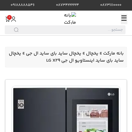
09188888546
08734222224
08731110000
☰
0
بانه مارکت
»
یخچال
»
یخچال ساید بای ساید ال جی
»
یخچال
ساید بای ساید اینستاویو ال جی LG X29