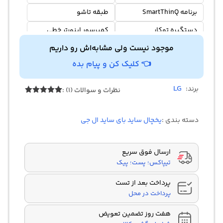
برنامه SmartThinQ
طبقه تاشو
دستگیره توکار
کمپرسور اینورتر خطی
موجود نیست ولی مشابه‌اش رو داریم
👈 کلیک کن و پیام بده
LG
برند:
نظرات و سوالات (1) :
1
امتیازدهی
5.00
از 5
در
دسته بندی :
یخچال ساید بای ساید ال جی
امتیازدهی
مشتری
ارسال فوق سریع
تیپاکس؛ پست؛ پیک
پرداخت بعد از تست
پرداخت در محل
هفت روز تضمین تعویض