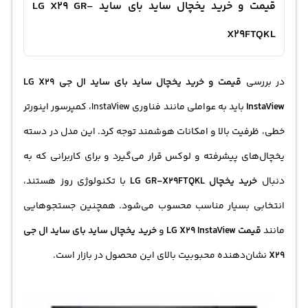
قیمت و خرید یخچال ساید بای ساید LG X29 GR-
X29FTQKL
در بررسی
قیمت و خرید
یخچال ساید بای ساید ال جی
LG X29
InstaView
باید به عواملی مانند فناوری InstaView، کمپرسور اینورتر
خطی، ظرفیت بالا و امکانات هوشمند توجه کرد. این مدل در دسته
یخچال‌های پیشرفته و لوکس قرار می‌گیرد و برای کاربرانی که به
دنبال
خرید یخچال
LG GR-X29FTQKL
با تکنولوژی روز هستند،
انتخابی بسیار مناسب محسوب می‌شود. همچنین جستجوهایی
مانند
قیمت LG X29 InstaView
و
خرید
یخچال ساید بای ساید
ال جی
X29
نشان‌دهنده محبوبیت بالای این محصول در بازار است.