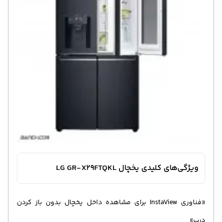
ویژگی‌های کلیدی یخچال LG GR-X29FTQKL
«فناوری InstaView برای مشاهده داخل یخچال بدون باز کردن
درب»