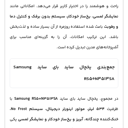
راحت و هوشمند را در اختیار کاربر قرار می‌دهد. امکاناتی مانند
نمایشگر لمسی، یخ‌ساز خودکار، سیستم بدون برفک و کنترل دما
و رطوبت
باعث شده استفاده روزمره از آن بسیار ساده و لذت‌بخش
باشد. این ترکیب امکانات، آن را به گزینه‌ای مناسب برای
آشپزخانه‌های مدرن تبدیل کرده است.
جمع‌بندی یخچال ساید بای ساید Samsung
RS50N3513SA
در مجموع،
یخچال ساید بای ساید
Samsung RS50N3513SA
با
ظرفیت
534 لیتر، موتور اینورتر دیجیتال، سیستم No Frost،
خنک‌کننده چندگانه، آبریز و یخ‌ساز خودکار و نمایشگر لمسی
یکی