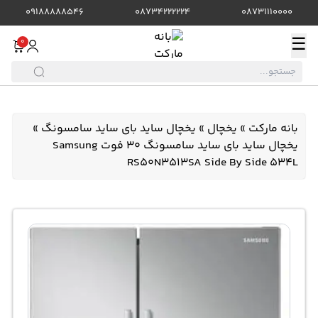
09188888546
08734222224
08731110000
☰
0
بانه مارکت
»
یخچال
»
یخچال ساید بای ساید سامسونگ
»
یخچال ساید بای ساید سامسونگ 30 فوت Samsung
RS50N3513SA Side By Side 534L