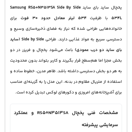
یخچال ساید
بای ساید
Samsung RS50N3513SA Side By Side
534L
با ظرفیت
534 لیتر معادل حدود 30 فوت
برای
خانواده‌هایی طراحی شده که نیاز به فضای ذخیره‌سازی وسیع و
دسترسی سریع به مواد غذایی دارند. طراحی
Side by Side (ساید
بای ساید دو درب عمودی)
باعث می‌شود
یخچال
و فریزر در دو
بخش مجزا اما هم‌سطح قرار بگیرند و کاربر بتواند بدون محدودیت
به هر دو بخش دسترسی داشته باشد. ظاهر مدرن، خطوط ساده و
استفاده از متریال مقاوم در بدنه، این مدل را به گزینه‌ای مناسب
برای آشپزخانه‌های امروزی و دکورهای لوکس تبدیل کرده است.
مشخصات فنی یخچال RS50N3513SA و عملکرد
سرمایشی پیشرفته