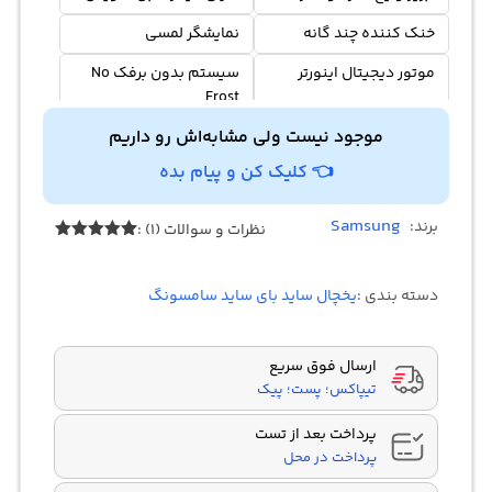
خنک کننده چند گانه
نمایشگر لمسی
موتور دیجیتال اینورتر
سیستم بدون برفک No
Frost
موجود نیست ولی مشابه‌اش رو داریم
👈 کلیک کن و پیام بده
Samsung
برند:
نظرات و سوالات (1) :
1
امتیازدهی
5.00
از 5
در
دسته بندی :
یخچال ساید بای ساید سامسونگ
امتیازدهی
مشتری
ارسال فوق سریع
تیپاکس؛ پست؛ پیک
پرداخت بعد از تست
پرداخت در محل