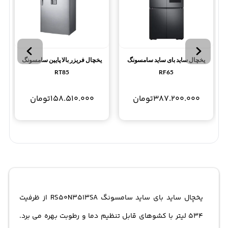
یخچال ساید بای ساید سامسونگ
یخچال فریزر بالا پایین سامسونگ
RT85
RF65
387.200.000
تومان
158.510.000
تومان
یخچال ساید بای ساید سامسونگ RS50N3513SA از ظرفیت
534 لیتر با کشوهای قابل تنظیم دما و رطوبت بهره می برد.