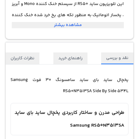
این تلویزیون ساید RS50 از سیستم خنک کننده Mono و آبریز
، یخساز اتوماتیک به منظور تکه های یخ خرد شده خنک کننده
مشاهده بیشتر
چند گانه و نمایشگر لمسی بزرگ بهره می برد. موتور این یخچال
فریزر از نوع اینورتر دیجیتال با کیفیت و با دوامی می باشد.
نقد و بررسی
راهنمای خرید
نظرات کاربران
یخچال ساید بای ساید سامسونگ
30 فوت Samsung
RS50N3513SA Side By Side 534L
طراحی مدرن و ساختار کاربردی یخچال ساید بای ساید
Samsung RS50N3513SA