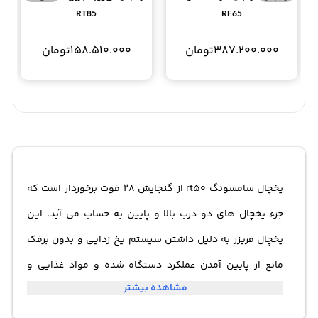
RT85
RF65
387.200.000
تومان
158.510.000
تومان
یخچال سامسونگ rt50 از گنجایش 28 فوت برخوردار است که
جزء یخچال های دو درب بالا و پایین به حساب می آید. این
یخچال فریزر به دلیل داشتن سیستم یخ زدایی و بدون برفک
مانع از پایین آمدن عملکرد دستگاه شده و مواد غذایی و
مشاهده بیشتر
خوراکی هایتان را تا طولانی مدت سالم نگه می دارد. یخچال
فریزر بالا پایین سامسونگ rt50 از قفل کودک، آبریز و هشدار