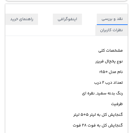
باز ماندن درب بهره می برد.
نقد و بررسی
اینفوگرافی
راهنمای خرید
نظرات کاربران
مشخصات کلی
نوع یخچال فریزر
نام مدل rt50
تعداد درب 2 درب
رنگ بدنه سفید, نقره ای
ظرفیت
گنجایش کل به لیتر 505 لیتر
گنجایش کل به فوت 28 فوت