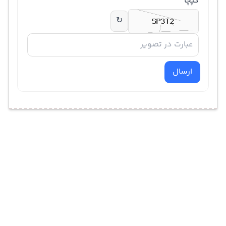
کپچا
↻
ارسال