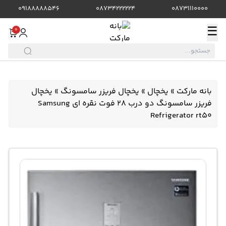
09188888546
08734222224
08731110000
☰
0
بانه مارکت
»
یخچال
»
یخچال فریزر سامسونگ
»
یخچال
فریزر سامسونگ دو درب 28 فوت نقره ای Samsung
Refrigerator rt50