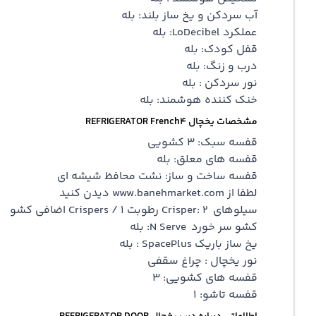
آب سردکن و یخ ساز بلند: بله
عملکرد LoDecibel: بله
قفل کودک: بله
درب و زنگ: بله
نور سردکن : بله
خنک کننده هوشمند: بله
مشخصات یخچال REFRIGERATOR French4
قفسه سبک: 3 کشویی
قفسه های معلق: بله
قفسه ساخت و ساز: نشت محافظ شیشه ای
لطفا از www.banehmarket.com دیدن کنید
سیلوهای Crisper: 2 رطوبت Crispers / 1 اضافی کشو
کشو سر خورد N Serve: بله
یخ ساز باریک SpacePlus : بله
نور یخچال : چراغ سقفی
قفسه های کشویی: 3
قفسه تاشو: 1