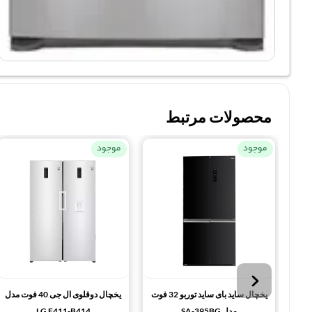
محصولات مرتبط
موجود
موجود
یخچال ساید بای ساید توربو 32 فوت
یخچال دوقلوی ال جی 40 فوت مدل
مدل SA-395BG
LG F411-B414