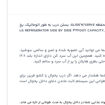
خرید یخچال ساید بای ساید ال جی فرنچ 4 32 فوت دارای فیلتر تصویه آب و آب سردکن و یخ ساز، زنگ درب، کنترل رطوبت، محفظه GLIDE’N’SERVE، بستن درب به طور اتوماتیک، یخ
LG REFRIGERATOR SIDE BY DIDE 32FOOT CAPACITY, FILTE
ا می توانید آبی تصویه شده و تمیز و سالمی بنوشید.
این آب سرد کن علاوه بر آب سرد یخ های خرد شده را نیز در اختیار شما قرار می دهد که به راحتی می توانید از آن استفاده کنید. همچنین این آب سرد کن دارای اندازه بلند 12.6
تی بطری هایتان را پر از آب سرد و سالم کنید.
ما هشدار می دهد. اگر درب یخچال یا کشو فریزر برای
ف از طراحی این سیستم ثابت ماندن دمای داخل یخچال است
ا این سیستم مواد غذایی شما در داخل یخچال به مدت طولانی تر تازه می ماند.