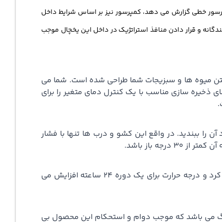
پرسور خطی گزارش می دهد، کمپرسور نیز بر اساس شرایط داخل
گانه و قرار دادن منافذ استراتژیک در داخل این یخچال موجب
بت Crisper می باشد و برای کمک به تازه نگه داشتن میوه ها و سبزیجات شما طراحی شده است. شما می
 همچنین ویژگی Glide’N’Serve تعبیه شده در این یخچال فضای ذخیره سازی مناسب با یک کنترل دمای متغیر را برای
.
زیاد آن را ببندید. در واقع این کشو و درب ها تنها با فشار
جه باز باشد.
این تابع تولید یخ و انجماد را افزایش می دهد. هنگامی که این ویژگی فعال باشد بخش فریزر سردترین دما را اجرا خواهد کرد و درجه حرارت برای یک دوره 24 ساعته افزایش می
آن از فولاد ضد زنگ می باشد که موجب دوام و استحکام این محصول بی