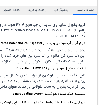
نقد و بررسی
اینفوگرافی
راهنمای خرید
نظرات کاربران
پلاس از بانه مارکت DOOR & ICE PLUS
FRENCH4 LMX21986
فیلتر آب و آب سرد کن و یخ ساز Filtered Water and Ice Dispenser
یخچال ال جی مجهز به آب سرد کن و فیلتر تصفیه آب می
اینچی است که حتی امکان پر کردن پارچ های با اندازه متو
زنگ درب یخچال فریزر ال جی Door Alarm LMX21986
تابع زنگ درب برای جلوگیری از خراب شدن یخچال طراحی
بیش از 60 ثانیه باز مانده باشد، زنگ هشدار ب
زیرا اگر درب یخچال به مدت طولانی باز بماند هوای د
سیستم خنک کننده هوشمند Smart Cooling System
فن آوری خنک کننده ه