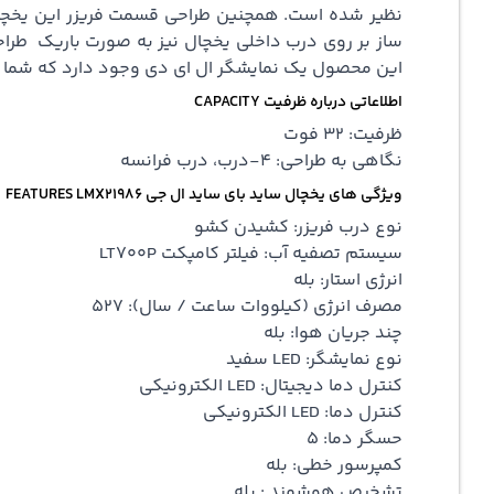
نظیر شده است. همچنین طراحی قسمت فریزر این یخچال 
ساز بر روی درب داخلی یخچال نیز به صورت باریک طراح
این محصول یک نمایشگر ال ای دی وجود دارد که شما می
اطلاعاتی درباره ظرفیت CAPACITY
ظرفیت: 32 فوت
نگاهی به طراحی: 4-درب، درب فرانسه
ویژگی های یخچال ساید بای ساید ال جی FEATURES LMX21986
نوع درب فریزر: کشیدن کشو
سیستم تصفیه آب: فیلتر کامپکت LT700P
انرژی استار: بله
مصرف انرژی (کیلووات ساعت / سال): 527
چند جریان هوا: بله
نوع نمایشگر: LED سفید
کنترل دما دیجیتال: LED الکترونیکی
کنترل دما: LED الکترونیکی
حسگر دما: 5
کمپرسور خطی: بله
تشخیص هوشمند : بله