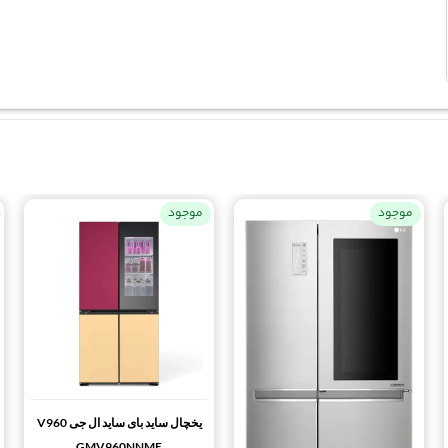
موجود
موجود
یخچال ساید بای ساید ال جی V960
GMV960NNME