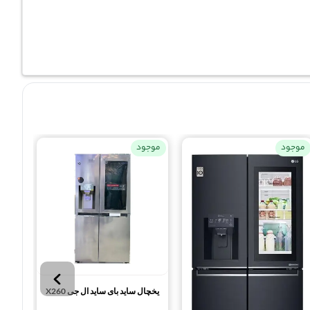
موجود
موجود
موجو
یخچال ساید بای ساید ال جی X260