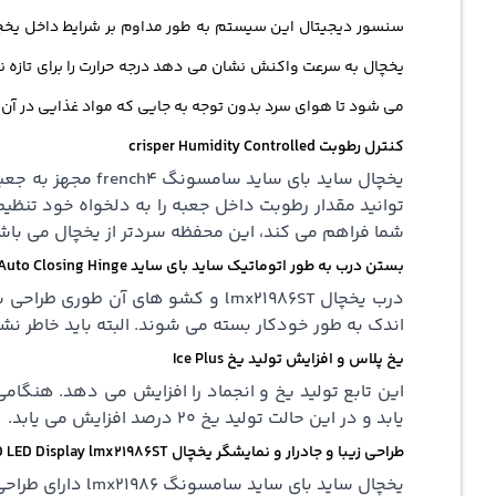
سنسور دیجیتال این سیستم به طور مداوم بر شرایط داخل یخچا
یخچال به سرعت واکنش نشان می دهد درجه حرارت را برای تازه 
می شود تا هوای سرد بدون توجه به جایی که مواد غذایی در آن 
کنترل رطوبت crisper Humidity Controlled
شما فراهم می کند، این محفظه سردتر از یخچال می با
بستن درب به طور اتوماتیک ساید بای ساید french4 Auto Closing Hinge
درب یخچال lmx21986ST و کشو های آ
اندک به طور خودکار بسته می شوند. البته باید خاطر نشان کرد ک
یخ پلاس و افزایش تولید یخ Ice Plus
یابد و در این حالت تولید یخ 20 درصد افزایش می یابد.
طراحی زیبا و جادرار و نمایشگر یخچال LED LED Display
lmx21986ST
یخچال ساید بای