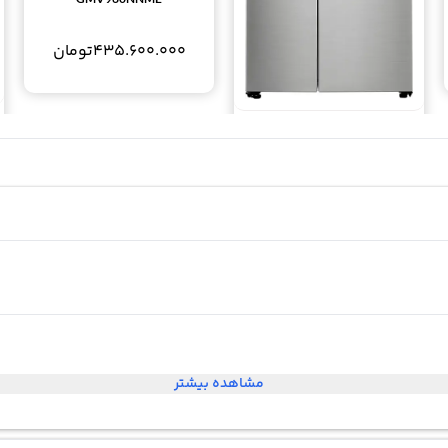
435.600.000
تومان
یخچال ساید بای ساید اینستاویو ال
جی 30 فوت GCX-267PHS LG
InstaView Door in Door
287.980.000
تومان
مشاهده بیشتر