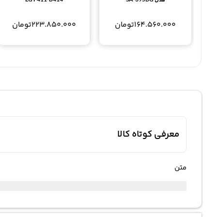
164.560.000
تومان
223.850.000
تومان
معرفی کوتاه کالا
متن