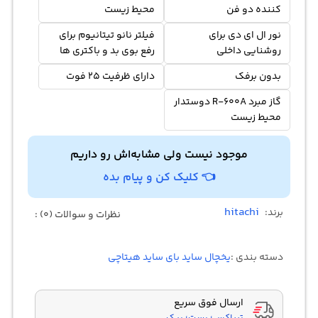
کننده دو فن
محیط زیست
نور ال ای دی برای
فیلتر نانو تیتانیوم برای
روشنایی داخلی
رفع بوی بد و باکتری ها
بدون برفک
دارای ظرفیت 25 فوت
گاز مبرد R-600A دوستدار
محیط زیست
موجود نیست ولی مشابه‌اش رو داریم
👈 کلیک کن و پیام بده
hitachi
برند:
نظرات و سوالات (0) :
دسته بندی :
یخچال ساید بای ساید هیتاچی
ارسال فوق سریع
تیپاکس؛ پست؛ پیک