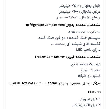
طول یخچال : 750 میلیمتر
عرض یخچال : 760 میلیمتر
ارتفاع یخچال : 1780 میلیمتر
مشخصات محفظه یخچال Refrigerator Compartment
انتخاب حالت محفظه
سیستم خنک کننده : دو فن خنک کنند
قفسه های شیشه ای
ق-صذ550حعن2
دارای لامپ LED
مشخصات محفظه فریزر Freezer Compartment
تویست محفظه یخ
انجماد سریع
کشو دو طبقه
ویژگی های عمومی یخچال HITACHI RWB550PUK2 General
Features
کنترل اینورتر
کنترل الکترونیکی