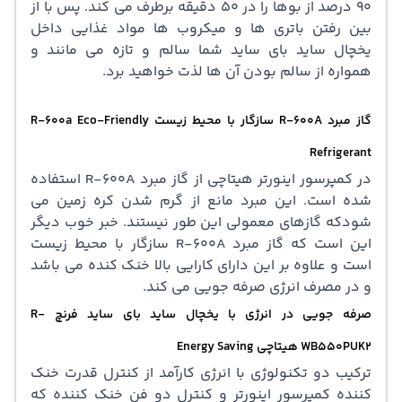
90 درصد از بوها را در 50 دقیقه برطرف می کند. پس با از
بین رفتن باتری ها و میکروب ها مواد غذایی داخل
یخچال ساید بای ساید شما سالم و تازه می مانند و
همواره از سالم بودن آن ها لذت خواهید برد.
گاز مبرد R-600A سازگار با محیط زیست R-600a Eco-Friendly
Refrigerant
در کمپرسور اینورتر هیتاچی از گاز مبرد R-600A استفاده
شده است. این مبرد مانع از گرم شدن کره زمین می
شودکه گازهای معمولی این طور نیستند. خبر خوب دیگر
این است که گاز مبرد R-600A سازگار با محیط زیست
است و علاوه بر این دارای کارایی بالا خنک کنده می باشد
و در مصرف انرژی صرفه جویی می کند.
صرفه جویی در انرژی با یخچال ساید بای ساید فرنچ R-
WB550PUK2 هیتاچی Energy Saving
ترکیب دو تکنولوژی با انرژی کارآمد از کنترل قدرت خنک
کننده کمپرسور اینورتر و کنترل دو فن خنک کننده که