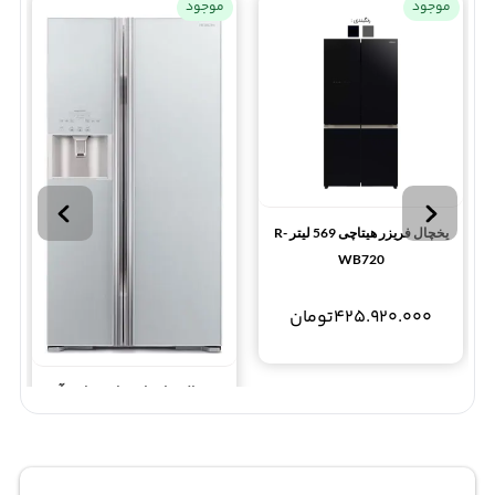
موجود
موجود
یخچال فریزر هیتاچی 569 لیتر R-
WB720
425.920.000
تومان
یخچال ساید بای ساید هیتاچی آر
اس 700 HITACHI
REFRIGERATOR RS700
273.460.000
تومان