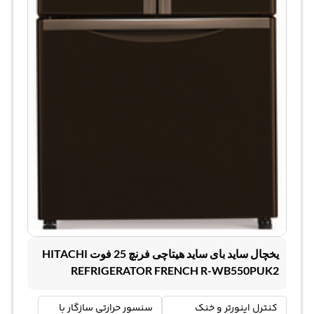
یخچال ساید بای ساید هیتاچی فرنچ 25 فوت HITACHI
REFRIGERATOR FRENCH R-WB550PUK2
کنترل اینورتر و خنک
سنسور حرارتی سازگار با