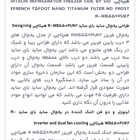
هیتاچی HITACHI REFRIGERATOR FREEZER SIDE BY SID
EFRENCH 25FOOT NANO TITANIUM FILTER NO FROST
R-WB550PUK2
طراحی یخچال ساید بای ساید R-WB550PUK2 هیتاچی Designing
یخچال فریزر RWB550PUK2 هیتاچی از مدل یخچال های
3 درب پایین فریزر می باشد که دارای طراحی زیبا و شیک
در رنگ های متنوع می باشد این یخچال ساید بای ساید
سه درب می باشد دو درب بالای محفظه یخچال و درب
پایینی قسمت فریزر می باشد .قسمت یخچال آن دارای
طراحی دو بخش است که این سازمان ذخیره سازی مواد
در آن را ساد می سازد. دستگیره درب های بالایی به
صورت عمودی قرار گرفته اند. این یخچال ساید بای ساید
دارای ظرفیت 25 فوت می باشد که می توانید انواع مواد
غذایی را درون آن نگه داری کنید.
اینورتر و دو فن خنک کننده در یخچال ساید بای ساید R-
WB550PUK2 هیتاچی Inverter and dual fan cooling
سیستم خنک کننده یخچال فریزر R WB550PUK2 هیتاچی