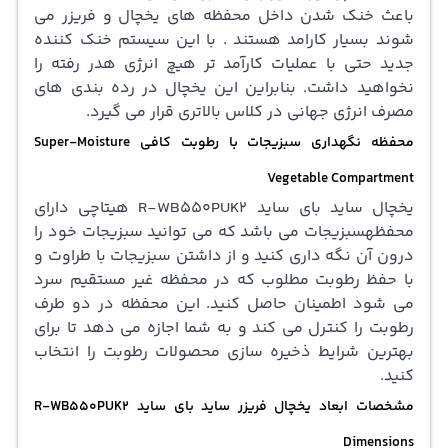
باعث خنک شدن داخل محفظه های یخچال و فریزر می
شوند بسیار کارامد هستند . با این سیستم خنک کننده
جدید حتی با عملیات کارآمد تر هیچ انرژی هدر رفته را
نخواهید داشت. بنابراین این یخچال در رده بندی های
مصرف انرژی جهانی در کلاس بالاتری قرار می گیرد.
محفظه نگهداری سبزیجات با رطوبت کافی Super-Moisture
Vegetable Compartment
یخچال ساید بای ساید R-WB550PUK2 هیتاچی دارای
محفظهسبزیجات می باشد که می توانید سبزیجات خود را
درون آن نگه داری کنید و از داشتن سبزیجات با طراوت و
با حفظ رطوبت مطلوب که در محفظه غیر مستقیم سرد
می شود اطمینان حاصل کنید. این محفظه در دو طرف
رطوبت را کنترل می کند و به شما اجازه می دهد تا برای
بهترین شرایط ذخیره سازی محصولات رطوبت را انتخاب
کنید.
مشخصات ابعاد یخچال فریزر ساید بای ساید R-WB550PUK2
Dimensions