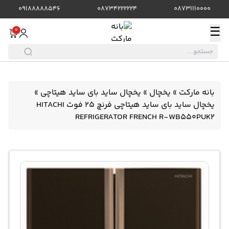
09188888546
08734222224
08731110000
☰
0
بانه مارکت
»
یخچال
»
یخچال ساید بای ساید هیتاچی
»
یخچال ساید بای ساید هیتاچی فرنچ 25 فوت HITACHI
REFRIGERATOR FRENCH R-WB550PUK2