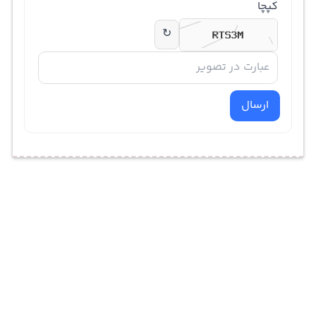
کپچا
↻
ارسال