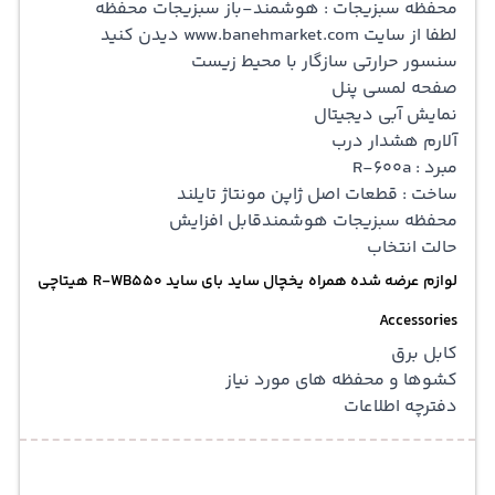
محفظه سبزیجات : هوشمند-باز سبزیجات محفظه
لطفا از سایت www.banehmarket.com دیدن کنید
سنسور حرارتی سازگار با محیط زیست
صفحه لمسی پنل
نمایش آبی دیجیتال
آلارم هشدار درب
مبرد : R-600a
ساخت : قطعات اصل ژاپن مونتاژ تایلند
محفظه سبزیجات هوشمندقابل افزایش
حالت انتخاب
لوازم عرضه شده همراه یخچال ساید بای ساید R-WB550 هیتاچی
Accessories
کابل برق
کشوها و محفظه های مورد نیاز
دفترچه اطلاعات