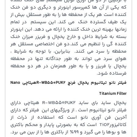
با ترکیبی از دو فن آوری نوین سیستم های خنک کننده
که یکی از آن ها کمپرسور اینورتر و دیگری دو فن خنک
کننده است هر یک از محفظه ها را به طور مستقل بیش از
یک طیف گسترده خنک می کند. این سیستم در تمام
زمانها بهینه ترین خنک کننده را ارائه می دهد. این اینورتر
بسته به شرایط داخل و خارج یخچال و فریزر میزان خنک
کننده گی را تنظیم می کند.دو فن اختصاصی مستقل هر
محفظه را سرد می کنند. بنابراین، با توجه به شرایط ،
هوای سرد می تواند به طور جداگانه تنها در محفظه
یخچال یا فریزر و یا به طور همزمان در هر دو محفظه
فرستاده شود.
فیلتر نانو تیتانیوم یخچال فرنچ R-WB550PUK2هیتاچی Nano
Titanium Filter
یخچال ساید بای ساید R-WB550PUK2 هیتاچی دارای
فیلتر نانو تیتانیوم است . از ویژگیهای این فیلتر که دارای
آخرین فن آوری نانو است که استفاده از ذرات از
کاتالیزورTiO2 است که به بصورتی پایدار و محکم باکتری
ها و بوها را می گیرد و 99٪ از باکتری ها را از بین می برد.