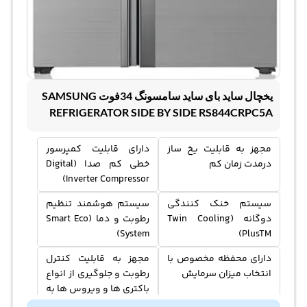
یخچال ساید بای ساید سامسونگ 34فوت SAMSUNG
REFRIGERATOR SIDE BY SIDE RS844CRPC5A
مجهز به قابلیت یخ ساز
دارای قابلیت کمپرسور
درمدت زمان کم
خطی کم صدا (Digital
Inverter Compressor)
سیستم خنک کنندگی
سیستم هوشمند تنظیم
دوگانه (Twin Cooling
رطوبت و دما (Smart Eco
System)
PlusTM)
دارای محفظه مخصوص با
مجهز به قابلیت کنترل
انتخاب میزان سرمایش
رطوبت و جلوگیری از انواع
باکتری ها و ویروس ها به
داخل یخچال ساید بای