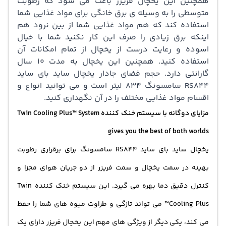
همچنین این یخچال فریزر باعث می شود که رطوبت
متوسطی را به وسیله ی برق خانگی برای مواد غذایی شما
استفاده کند که هم مواد غذایی شما از بین نرود هم
اینکه برق زیادی را صرف این کار نکنید شما با خیال
اسوده و رعایت درست از یخچال از تمام امکانات آن
استفاده کنید. همچنین این یخچال به مدت 10 سال
گارانتی دارد. حجم فضای جادار یخچال ساید بای ساید
RS844 سامسونگ 834 لیتر است و می توانید انواع و
اقسام مواد غذایی مختلف را در آن نگهداری کنید.
مزایای دوگانه با سیستم خنک کننده Twin Cooling Plus™ System
gives you the best of both worlds
یخچال ساید بای ساید RS844 سامسونگ برای برقراری رطوبت
بهینه در سمت یخچال و سمت فریزر از دو جریان هوای مجزا و
کنترل دقیق دما بهره می گیرد. این سیستم خنک کننده Twin
Cooling Plus™ می تواند تازگی و طراوت میوه های شما را حفظ
می کند، یکی دیگر از ویژگی های مهم این یخچال فریزر دارای یک