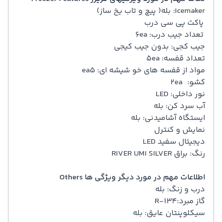
Icemaker: بله( پیچ و تاب یخ ساز)
پاکت پی سی درب
تعداد جیب درب: 6ea
جیب کجی: بدون جیب کیجی
تعداد قفسه: 5ea
مواد از قفسه های خو شیشه ای: ea5
کشو: 2ea
نور داخلی: LED
آب سرد کن: بله
ایستگاه آشامیدنی: بله
نمایش و کنترل
دیجیتال سفید LED
رنگ: براق RIVER UMI SILVER
اطلاعات مهم در مورد دیگر ویژگی ها Others
درب و زنگ: بله
گاز مبرد:R-134
سیکلوپنتان عایق: بله