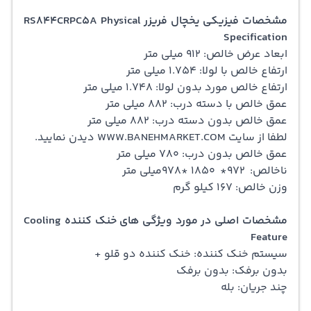
مشخصات فیزیکی یخچال فریزر RS844CRPC5A Physical
Specification
ابعاد عرض خالص: 912 میلی متر
ارتفاع خالص با لولا: 1.754 میلی متر
ارتفاع خالص مورد بدون لولا: 1.748 میلی متر
عمق خالص با دسته درب: 882 میلی متر
عمق خالص بدون دسته درب: 882 میلی متر
لطفا از سایت WWW.BANEHMARKET.COM دیدن نمایید.
عمق خالص بدون درب: 780 میلی متر
ناخالص: 972* 1850 *978میلی متر
وزن خالص: 167 کیلو گرم
مشخصات اصلی در مورد ویژگی های خنک کننده Cooling
Feature
سیستم خنک کننده: خنک کننده دو قلو +
بدون برفک: بدون برفک
چند جریان: بله