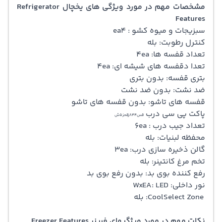
مشخصات مهم در مورد ویژگی های یخچال Refrigerator
Features
سبزیجات و میوه کشو : ea4
کنترل رطوبت: بله
تعداد قفسه ها: 4ea
تعدا دقفسه های شیشه ای: 4ea
بتری قفسه: بدون بتری
ضد نشت: بدون ضد نشت
قفسه های تاشو: بدون قفسه های تاشو
پاکت پی سی درب
قس844زقحز5ش
تعداد جیب درب : 6ea
محفظه لبنیات: بله
گالن ذخیره سازی درب: 3ea
تخم مرغ کانتینر: بله
رفع کننده بوی بد: بدون رفع بوی بد
نور داخلی: WxEA: LED
CoolSelect Zone: بله
نکات مهم در مورد ویژگیهای فریزر Freezer Features