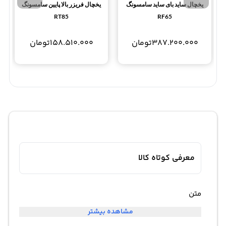
یخچال ساید بای ساید سامسونگ
یخچال فریزر بالا پایین سامسونگ
RT85
RF65
387.200.000
تومان
158.510.000
تومان
معرفی کوتاه کالا
متن
مشاهده بیشتر