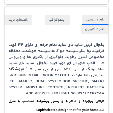
نقد و بررسی
اینفوگرافی
راهنمای خرید
نظرات کاربران
یخچال فریزر ساید بای ساید تمام حرفه ای دارای 34 فوت
ظرفیت، یخ ساز،سیستم دو گانه،سیستم هوشمند،محفظه
مخصوص،کنترل رطوبت،جلوگیری از باکتری ها و ویروس
ها، ، لامپ های ال ای دی، خرید یخچال ساید بای ساید
سامسونگ آر اس 844 سی آر پی سی 5 آ فروشگاه
اینترنتی بانه مارکت SAMSUNG REFRIGERATOR 34FOOT,
ICE MAKER, DUAL SYSTEM,BOX SPECIFIC, SMART
SYSTEM, MOISTURE CONTROL, PREVENT BACTERIA
AND VIRUSES, LED LIGHTING, RS844CRPC5A
طراحی پیچیده و ماهرانه و بسیار پیشرفته متناسب با منزل
شماSophisticated design that fits your home