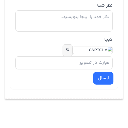
نظر شما
کپچا
↻
ارسال