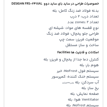
خصوصیات طراحی در ساید بای ساید دوو DESIGHN
FRS-2411IAL
بدنه فولاد ضد زنگ کامل: بله
تعداد درب: 2 درب
تعداد zones: 2 عدد
نوع قفسه های مواد: شیشه ای
طراحی جلو یخچال: فولاد ضد زنگ
موقعیت فریزر: سمت چپ
ساخت و ساز: مستقل
امکانات و قابلیت ها Facilities
کنترل دما جدا از یخچال و فریزر: بله
هوم بار: بله
سیستم فول NoFrost: خیر
سیستم خنک کننده: کمپرسور
آب سردکن: بله
بقس2411هشم
یخ ساز: بله
صفحه نمایش: بله
Ventilator هوا: بله
سیستم Nofrost: بله