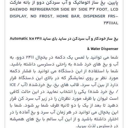
پایین، یخ ساز اتوماتیک و آب سردکن دوو از بانه مارکت
روی درب اصلی هوم بار وجود دارد که یک فضای کوچک
DAEWOO REFRIGERATOR SIDE BY SIDE 32 FOOT, LCD
DISPLAY, NO FROST, HOME BAR, DISPENSER FRS-
برای نگه داری خوراکی های پر مصرف می باشد و امکان
2411IAL
دسترسی سریع به آن ها را برای شما فراهم می کند.
یخ ساز خودکار و آب سردکن در ساید بای ساید 2411 Automatic Ice
همچنین
ساید بای ساید
frs-2411ial مجهز به آب سرد کن و
& Water Dispenser
یخ ساز اتوماتیک است که یخ و آب سرد سالم را در هر
شما می توانید با لمس یک دکمه در یخچال 2411 دوو، به
زمان در اختیار شما قرار می دهد. این یخچال فریزر ساید
آب و یخ های خرد شده به راحتی دسترسی داشته باشید.
شما با استفاده از این دستگاه می توانید با فشار دکمه
بای ساید بدون فراست است و شما می توانید با خرید آن از
مورد نظر بر روی نمایشگر که در بالای این دستگاه قرار
دارد از بین آب سرد، قالب های یخ، یخ خردشده (آب / ICE
داشتن یک ساید بای ساید شیک و کارآمد لذت ببرید
/ یخ خرد شده) یکی را انتخاب نمایید در این حالت کافی
است لیوان یا ظرف مورد نظرتان را در زیر آب سرد کن قرار
دهید تا بعد از یک یا دو ثانیه ظرف شما پر شود. شما با
این یخچال می توانید در هر زمان آب سرد و یخ آماده را در
اختیار داشته باشید و از این آب سالم با یخ های همیشه
در دسترس لذت ببرید.