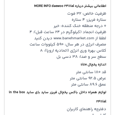
اطلاعاتی بیشتر درباره MORE INFO daewoo 2411ial
ظرفیت خالص: 32 فوت
ستاره فریزر: 4 ستاره
0 درجه منطقه خنک کننده: خیر
ظرفیت انجماد (کیلوگرم در 24 ساعت قبل): 4
لطفا از www.banehmarket.com دیدن کنید
مصرف انرژی در هر سال: 590 کیلووات ساعت
کلاس بهره وری انرژی (اتحادیه اروپا): A
سطح سر و صدا: 38 دسی بل
اندازه یخچال size
قد 180 سانتی متر
عرض 92.5 سانتی متر
عمق 89.6 سانتی متر
لوازم همراه داخل باکس یخچال فریزر ساید بای ساید in the box
2411
ial
دفترچه راهنمای کاربران