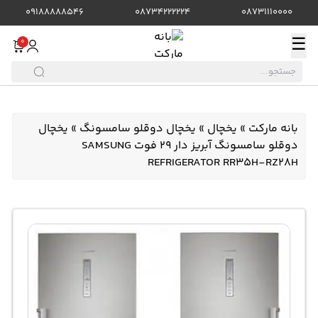
09188888546
08734222224
08731110000
☰
0
بانه مارکت
»
یخچال
»
یخچال دوقلو سامسونگ
»
یخچال
دوقلو سامسونگ آبریز دار 29 فوت SAMSUNG
REFRIGERATOR RR35H-RZ28H