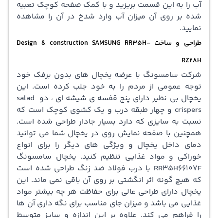
آب را به این قسمت بریزید و با کمک صفحه کوچک تعبیه
شده بر روی آن میزان آب وارد شدخ در آن را مشاهده
نمایید.
طراحی و ساخت Design & construction SAMSUNG
RR35H-
RZ28H
شرکت سامسونگ با عرضه یخچال های بدون برفک خود
توجه عمومی از مردم را به خود جلب کرده است. این
یخچال بی نظیر دارای پنج قفسه ی شیشه ای ، دو salad
crispers و چهار طبقه درب و یک کشوی کوچک است که
نسبت به سایزی که دارد بسیار جادار طراحی شده است.
همچنین با صفحه نمایش روی در یخچال شما می توانید
دمای داخل یخچال و ویژگی های دیگر را برای انواع
خوراکی و مواد غذایی تنظیم کنید. یخچال سامسونگ
RR35H66107F با درب فولاد ضد زنگ طراحی شده است
که هیچ گونه اثر انگشتی بر روی آن باقی نمی ماند. این
یخچال دارای طراحی عالی برای حفاظت هر چه بیشتر مواد
غذایی می باشد و میزان جای مناسب برای نگه داری آن ها
را فراهم می کند. علاوه بر این اندازه و سایز متوسط