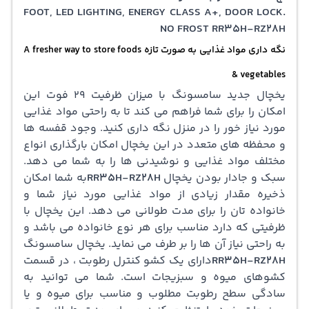
FOOT, LED LIGHTING, ENERGY CLASS A+, DOOR LOCK.
NO FROST
RR35H-RZ28H
نگه داری مواد غذایی به صورت تازه A fresher way to store foods
& vegetables
یخچال جدید سامسونگ با میزان ظرفیت 29 فوت این
امکان را برای شما فراهم می کند تا به راحتی مواد غذایی
مورد نیاز خور را در منزل نگه داری کنید. وجود قفسه ها
و محفظه های متعدد در این یخچال امکان بارگذاری انواع
مختلف مواد غذایی و نوشیدنی ها را به شما می دهد.
سبک و جادار بودن یخچال
RR35H-RZ28H
به شما امکان
ذخیره مقدار زیادی از مواد غذایی مورد نیاز شما و
خانواده تان را برای مدت طولانی می دهد. این یخچال با
ظرفیتی که دارد مناسب برای هر نوع خانواده می باشد و
به راحتی نیاز آن ها را بر طرف می نماید. یخچال سامسونگ
RR35H-RZ28H
دارای یک کشو کنترل رطوبت ، در قسمت
کشوهای میوه و سبزیجات است. شما می توانید به
سادگی سطح رطوبت مطلوب و مناسب برای میوه و یا