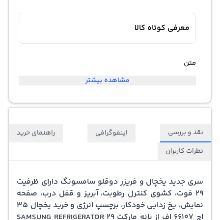
معرفی کوتاه کالا
متن
مشاهده بیشتر
نقد و بررسی
اینفوگرافی
راهنمای خرید
نظرات کاربران
سری جدید یخچال و فریزر دوقلو سامسونگ دارای ظرفیت
29 فوت، کشوی کنترل رطوبت، آبریز و قفل درب، صفحه
نمایش، یخ زدایی خودکار، برچسپ انرژی و خرید یخچال 35
اچ 66107 اف از بانه مارکت SAMSUNG REFRIGERATOR 29