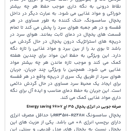
نقاط درونی به نگه داری موجب حفظ هر چه بیشتر
خوراکی و مواد غذایی می شود. به عبارت دیگر در داخل
یخچال سامسونگ، خنک کننده به طور مساوی در هر
قفسه و در هر جعبه هوای سرد را پخش می کند تا تمام
قسمت های یخچال در دمای ثابت بمانند. هوای سرد در
دریچه های استراتژیک درون یخچال در حال گردش می
باشد تا بوی بد را از بین ببرد و مواد غذایی را تازه نگه
دارد. این ویژگی به حفظ این مواد برای چندین هفته
کمک می کند و موجب تازه ماندن هر چه بیشتر مواد
غذایی می شود. همچنین با ویژگی چند جریان، جریان
هوای سرد از طریق یک سری از دریچه واقع در هر قفسه
برای ایجاد یک محیط سرد مساوی در حال گردش دائمی
است. این جریان به حفظ دمای مناسب و ایده آل برای نگه
داری مواد غذایی کمک می کند.
صرفه جویی در انرژی یخچال 35 اچ 66107 Energy saving
یخچال سامسونگ
RR35H-RZ28H
با حداقل مصرف انرژی
دارای برچسپ انرژی A+ می باشد. یکی از مزیت های این
یخچال نسبت به یخچال های مدل قدیمی و سنتی این