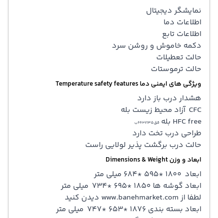
نمایشگر دیجیتال
اطلاعات دما
اطلاعات تابع
دکمه خاموش و روشن سرد
حالت تعطیلات
حالت ترموستات
ویژگی های ایمنی دما Temperature safety features
هشدار درب باز دارد
CFC آزاد محیط زیست بله
HFC free بله
قق35ا66107ب
طراحی درب تخت دارد
حالت درب برگشت پذیر لولایی راست
ابعاد و وزن Dimensions & Weight
ابعاد 1800 *595 *684 میلی متر
ابعاد گوشه ها 1850 *695 *734 میلی متر
لطفا از www.banehmarket.com دیدن کنید
ابعاد بسته بندی 1876 *653 *747 میلی متر