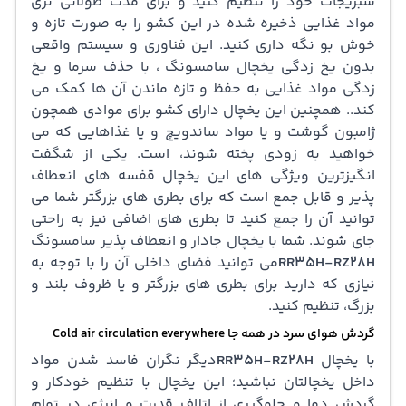
سبزیجات خود را تنظیم کنید و برای مدت طولانی تری
مواد غذایی ذخیره شده در این کشو را به صورت تازه و
خوش بو نگه داری کنید. این فناوری و سیستم واقعی
بدون یخ زدگی یخچال سامسونگ ، با حذف سرما و یخ
زدگی مواد غذایی به حفظ و تازه ماندن آن ها کمک می
کند.. همچنین این یخچال دارای کشو برای موادی همچون
ژامبون گوشت و یا مواد ساندویچ و یا غذاهایی که می
خواهید به زودی پخته شوند، است. یکی از شگفت
انگیزترین ویژگی های این یخچال قفسه های انعطاف
پذیر و قابل جمع است که برای بطری های بزرگتر شما می
توانید آن را جمع کنید تا بطری های اضافی نیز به راحتی
جای شوند. شما با یخچال جادار و انعطاف پذیر سامسونگ
RR35H-RZ28H
می توانید فضای داخلی آن را با توجه به
نیازی که دارید برای بطری های بزرگتر و یا ظروف بلند و
بزرگ، تنظیم کنید.
گردش هوای سرد در همه جا Cold air circulation everywhere
با یخچال
RR35H-RZ28H
دیگر نگران فاسد شدن مواد
داخل یخچالتان نباشید؛ این یخچال با تنظیم خودکار و
گردش دما و جلوگیری از اتلاف قدرت و انرژی در تمام