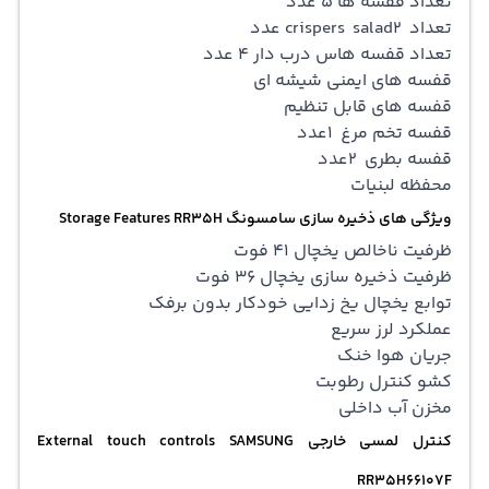
تعداد قفسه ها 5 عدد
تعداد crispers salad2 عدد
تعداد قفسه هاس درب دار 4 عدد
قفسه های ایمنی شیشه ای
قفسه های قابل تنظیم
قفسه تخم مرغ 1عدد
قفسه بطری 2عدد
محفظه لبنیات
ویژگی های ذخیره سازی سامسونگ Storage Features RR35H
ظرفیت ناخالص یخچال 41 فوت
ظرفیت ذخیره سازی یخچال 36 فوت
توابع یخچال یخ زدایی خودکار بدون برفک
عملکرد لرز سریع
جریان هوا خنک
کشو کنترل رطوبت
مخزن آب داخلی
کنترل لمسی خارجی External touch controls SAMSUNG
RR35H66107F