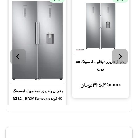
یخچال فریزر دوقلو سامسونگ 40
فوت
RR39M73407F/RZ32M71207F
325.490.000
تومان
یخچال و فریزر دوقلوی سامسونگ
40 فوت RZ32 – RR39 Samaung
Refrigerator
325.490.000
تومان