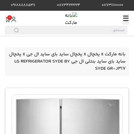
09188888546
08734222224
08731110000
☰
0
بانه مارکت
»
یخچال
»
یخچال ساید بای ساید ال جی
»
یخچال
ساید بای ساید بنتلی ال جی LG REFRIGERATOR SYDE BY
SYDE GR-J317