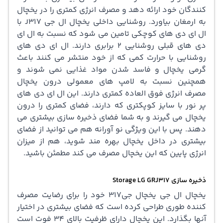
کنندگان خود ارائه دهد و مصرف انرژی کمتری را در یخچال
به ارمغان بیاورد. روشنایی داخلی یخچال ال جی J317 با
ال ای دی های کوچکی تامین می شود که نسبت به ال ای
دی های قبلی روشنایی 2 برابری دارند. ال ای دی های
روشنایی با حرارت کمی که از خود منتشر می کنند باعث
گرمی یخچال و فاسد شدن مواد غذایی نمی شوند و
همچنین نسبت به لامپ های معمولی درون یخچال
مصرف انرژی فوق العاده کمتری دارند. این ال ای دی های
پر نور با سایز کوپکتری که دارند، فضای کمتری را درون
یخچال می گیرند و به شما فضای ذخیره سازی بیشتری می
دهند. پس با این ویژگی نو آورانه هم می توانید از فضای
بیشتری در داخل یخچال بهره مند شوید، هم از میزان
انرژی پایین که این یخچال مصرف می کند مطمئن باشید.
ذخیره سازی Storage LG GRJ317
یخچال ال جی یخچال جی317 خود را برای رضایت مصرف
کننده طوری طراحی کرده است که فضای بیشتری در اختیار
آنها بگذارد. این یخچال دارای ظرفیت بالای 34 فوت است