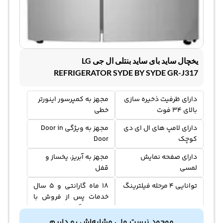
یخچال ساید بای ساید بنتلی ال جی LG
REFRIGERATOR SYDE BY SYDE GR-J317
دارای ظرفیت ذخیره سازی
مجهز به کمپرسور اینورتر
بالای 34 فوت
خطی
دارای لامپ های ال ای دی
مجهز به ویژگی Door in
کوچک
Door
دارای صفحه نمایش
مجهز به آبریز، یخساز و
لمسی
قفل
توانایی 4 مرحله فیلترینگ
18 ماه گارانتی و 5 سال
خدمات پس از فروش با
نصب رایگان (به صورت
اختیاری با پرداخت هزینه)
موجود نیست ولی مشابه‌اش رو داریم