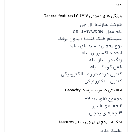
کند.
ویژگی های عمومی General features LG J317
شرکت سازنده: ال جی
نام مدل: GR-J317WSBN
سیستم خنک کننده : بدون برفک
نوع یخچال : ساید بای ساید
انجماد اکسپرس : بله
زنگ درب باز : بله
قفل کودک : بله
کنترل درجه حرارت : الکترونیکی
کنترل : الکترونیکی
اطلاعاتی در مورد ظرفیت Capacity
مجموع (فوت) : 34
2 جعبه ی فریزر
3 جعبه ی یخچال
امکانات یخچال ال جی بنتلی features
یخساز دارد