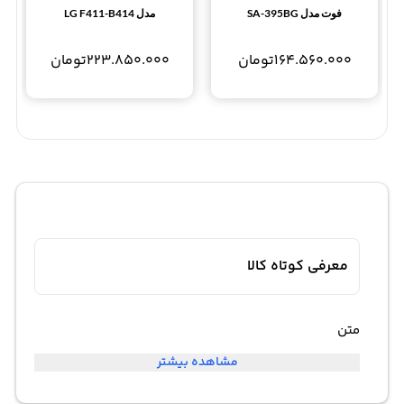
فوت مدل SA-395BG
مدل LG F411-B414
164.560.000
تومان
223.850.000
تومان
معرفی کوتاه کالا
متن
مشاهده بیشتر