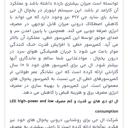
توانسته است میزان بیشتری بازده داشته باشد و عملکرد
آن کارامد تر باشد. این سیستم اینورتر در یخچال ال جی
ساید بای ساید جی 317 نیز وجود دارد که می تواند با
کاهش اصطکاک درونی میزان قابل توجهی در مصرف
انرژی صرفه جویی می کند. همچنین با پایین امدن سر و
صدای موتور توسط این کمپرسور خطی، عملکرد آن بالاتر
می آید. کمپرسور خطی با افزایش قدرت خنک کنندگی
موثر باعث می شود با جریان همیشگی هوای سرد در
درون یخچال ، موادغذایی شما سالم و ماندگاری آنها
بیشتر شود. ال جی برای کمپرسور های خود تا 10 سال
گارانتی ارائه کرده است که این نشانگر عمر طولانی تر
کمپرسورهای خطی ال جی نسبت به کمپرسور یخچال های
معمولی است. این کمپرسور با بهینه سازی در مصرف
انرژی مصرف برق و هزینه قبض را کاهش می دهد.
ال ای دی های پر قدرت و کم مصرف LED high-power and low
consumption
شرکت ال جی برای روشنایی درونی یخچال های خود نیز
فکری نوآوانه ارائه کرده است تا راحتی بیشتری به مصرف