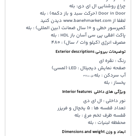
چراغ روشنایی ال ای دی: بله
Door in Door (حرکت سبد و باز دکمه) : بله
لطفا از www.banehmarket.com دیدن کنید
کمپرسور خطی و 10 سال ضمانت (بین المللی) : بله
پاکت افقی پی سی آسان باز HDL : بله
مصرف انرژی (کیلو وات / سال) : 480
توضیحات بیرونی Exterior descriptions
رنگ : نقره ای
صفحه نمایش دیجیتال : LED (لمسی)
آب سردکن : بله
لق-ت317
یخساز : بله
ویژگی های داخلی Interior features
نور داخلی : ال ای دی
تعداد قفسه ها : 5 یخچال و فریزر
قفسه ظرف تخم مرغ : بله
محفظه لبنیات : بله
ابعاد و وزن Dimensions and weight