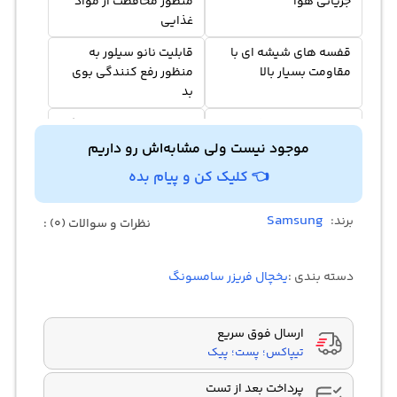
جریانی هوا
منظور محافظت از مواد
غذایی
قفسه های شیشه ای با
قابلیت نانو سیلور به
مقاومت بسیار بالا
منظور رفع کنندگی بوی
بد
دارای صفحه نمایش
یخ سازی به صورت خودکار
دیجیتالی از نوع led
تنا با یک چرخش ساده
موجود نیست ولی مشابه‌اش رو داریم
بهینه سازی مصرف انرژی
قابلیت زنگ هشدار به
👈 کلیک کن و پیام بده
+A
هنگام باز بودن درب
Samsung
برند:
نظرات و سوالات (0) :
دسته بندی :
یخچال فریزر سامسونگ
ارسال فوق سریع
تیپاکس؛ پست؛ پیک
پرداخت بعد از تست