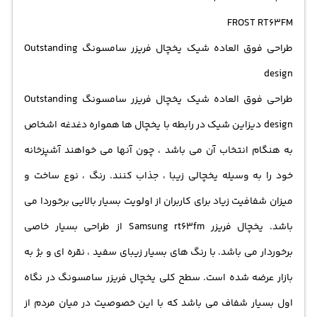
با ظرفیت بزرگ 492 لیتری قادر به گذاشتن مقدار زیادی از اقلام
FROST RT63FM
خوردنی در داخل آن می باشید. با پوشش ضد باکتری یخچال
طراحی فوق العاده شیک یخچال فریزر سامسونگ Outstanding
فریزر سامسونگ مانع از رشد باکتری ها به داخل مواد غذایی
design
می شود. از بهترین ویژگی های یخچال فریزر Samsung rt63fm
طراحی فوق العاده شیک یخچال فریزر سامسونگ Outstanding
قابلیت بدون برفک ان می باشد. به منظور رفع بوی بد داخل
design دیزاین شیک در رابطه با یخچال ها همواره دغدغه اشخاص
یخچال با تکنولوژی بسیار پیشرفته نانو سیلور تولید شده است.
به هنگام انتخاب آن می باشد ، چون آنها می خواهند آشپزخانه
با قابلیت یخ سازی به صورت خودکار یخی کاملاً تمیز در اختیار ما
خود را به وسیله یخچالی زیبا ، جذاب کنند. رنگ ، نوع ساخت و
قرار می گیرد. به وسیله صفحه نمایش led ان امکان مشاهده
میزان شفافیت زیاد برای کاربران از اولویت بسیار بالایی برخوردا می
درجه و میزان دمای داخلی برای ما فراهم می شود. میزان بهره
باشد. یخچال فریزر Samsung rt63fm از طراحی بسیار خاصی
وری انرژی در این یخچال فریزر +A می باشد. به هنگام باز بدون
برخوردار می باشد. با رنگ های بسیار زیبای سفید ، نقره ای و بژ به
درب یخچال فریزر سامسونگ خود به صورت خود کار هشدار می
بازار عرضه شده است. سطح کلی یخچال فریزر سامسونگ در نگاه
دهد.
اول بسیار شفاف می باشد که با این خصوصیت در میان مردم از