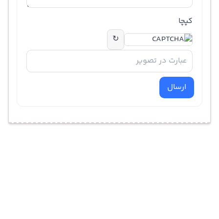
کپچا
↻
ارسال