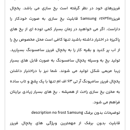
فریزرهای خود در نظر گرفته است یخ سازی می باشد. یخچال
فریزرSamsung rt63fm قابلیت یخ سازی به صورت خودکار را
داراست. اگر می خواهید در زمان بسیار کمی توده ای از یخ های
پاکیزه در اختیار داشته باشید تنها کافی است محل مخصوص یخ را
از اب پر کنید و بقیه کار را به یخچال فریزر سامسونگ بسپارید.
تولید یخ به وسیله یخچال سامسونگ به صورت قابل های بسیار
زیبا مربعی شکل تولید می شوند. شما نیز با دراختیار داشتن
یخچال فریزر سامیونگ آر تی 63 اف ام تنها با یک پشچ و تاب ساده
به مخزن یخ سازی راحت از همیشه ، یخ های بسیار زیادی برایتان
فراهم می شود.
توضیحات بدون برفک description no frost Samsung
قابلیت بدون برفک از مهمترین ویژگی های یخچال فریزر