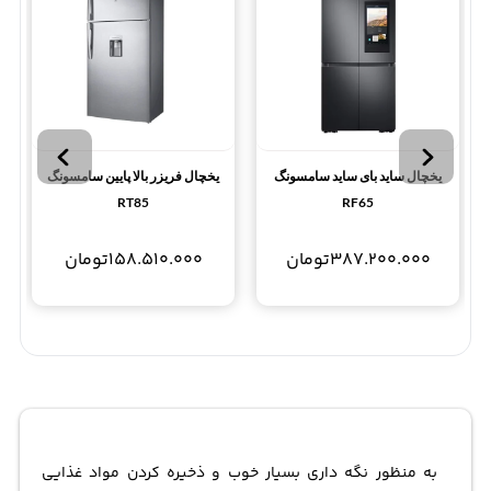
یخچال ساید بای ساید سامسونگ
یخچال فریزر بالا پایین سامسونگ
RT85
RF65
387.200.000
تومان
158.510.000
تومان
به منظور نگه داری بسیار خوب و ذخیره کردن مواد غذایی