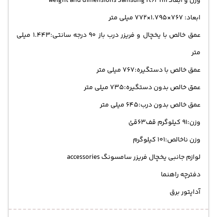
وزن و ابعاد weight and dimensions Samsung rt63rm
ابعاد: 767×1.795×772 میلی متر
عمق خالص با یخچال و فریزر درب باز 90 درجه سانتی:1.443 میلی
متر
عمق خالص با دستگیره:767 میلی متر
عمق خالص بدون دستگیره:735 میلی متر
عمق خالص بدون درب:645 میلی متر
وزن:91 کیلوگرم قف63قئ
وزن ناخالص:101 کیلوگرم
لوازم جانبی یخچال فریزر سامسونگ accessories
دفترچه راهنما
آداپتور برق