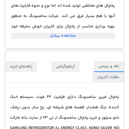
یخچال های مختلفی تولید شده اند اما نوع و نحوه قابلیت های
آنها با هم بسیار فرق می کند. شرکت سامسونگ به منظور
بهره برداری مناسب از یخچال برای کاربران خوش سلیقه خود
مشاهده بیشتر
نوعی خاص را طراحی کرده است. یخچال فریزر سامسونگ آر
تی63 اف ام محصولی کاملاً ویژه می باشد. کاربران زیادی به
دنبال یخچال بسیار باکیفیت و عملکرد خوب می گردند که
نقد و بررسی
اینفوگرافی
راهنمای خرید
کمپانی سامسونگ این مشکل را برای آنها حل کرده است.
نظرات کاربران
یخچال فریزر Samsung rt63fbpn از قابلیت و مزیت های بسیار
خوبی برخوردار می باشد. از جمله مهمترین ویژگی های آن
یخچال فریزر سامسونگ دارای ظرفیت 24 فوت، سیستم خنک
موتور اینورتر آن می باشد. با استفاده از موتور با کیفیت اینورتر
کننده، زنگ هشدار، قفسه های شیشه ای، یخ ساز، بدون برفک،
هوایی خنک و متعادل به تمامی نقاط یخچال به صورت یکسان
نانو سیلور و خرید یخچال سامسونگ ار تی 63 از سایت بانه مارکت
پخش می شود. اندازه یخچال فریزر سامسونگ 24 فوتی است.
SAMSUNG REFRIGERATOR A+ ENERGY CLASS, NONO SILVER, NO