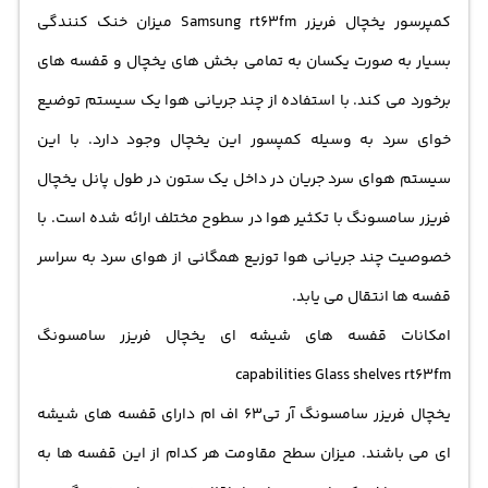
کمپرسور یخچال فریزر Samsung rt63fm میزان خنک کنندگی
بسیار به صورت یکسان به تمامی بخش های یخچال و قفسه های
برخورد می کند. با استفاده از چند جریانی هوا یک سیستم توضیع
خوای سرد به وسیله کمپسور این یخچال وجود دارد. با این
سیستم هوای سرد جریان در داخل یک ستون در طول پانل یخچال
فریزر سامسونگ با تکثیر هوا در سطوح مختلف ارائه شده است. با
خصوصیت چند جریانی هوا توزیع همگانی از هوای سرد به سراسر
قفسه ها انتقال می یابد.
امکانات قفسه های شیشه ای یخچال فریزر سامسونگ
capabilities Glass shelves rt63fm
یخچال فریزر سامسونگ آر تی63 اف ام دارای قفسه های شیشه
ای می باشند. میزان سطح مقاومت هر کدام از این قفسه ها به