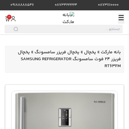
09188888546
08734222224
08731110000
☰
0
بانه مارکت
»
یخچال
»
یخچال فریزر سامسونگ
»
یخچال
فریزر 24 فوت سامسونگ SAMSUNG REFRIGERATOR
RT63FM