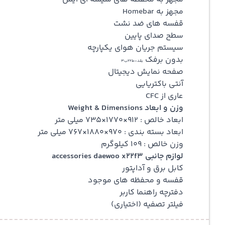
مجهز به Homebar
قفسه های ضد نشت
سطح صدای پایین
سیستم جریان هوای یکپارچه
بدون برفک
بقد-ط22ب3
صفحه نمایش دیجیتال
آنتی باکتریایی
عاری از CFC
وزن و ابعاد Weight & Dimensions
ابعاد خالص : 912×1770×735 میلی متر
ابعاد بسته بندی : 970×1880×767 میلی متر
وزن خالص : 109 کیلوگرم
لوازم جانبی accessories daewoo x22f3
کابل برق و آداپتور
قفسه و محفظه های موجود
دفترچه راهنما کاربر
فیلتر تصفیه (اختیاری)