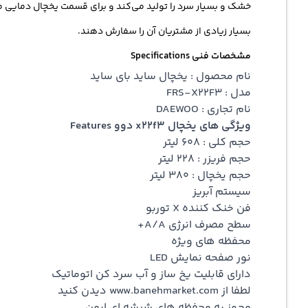
خشک و بسیار سرد را تولید می‌کند و برای قسمت یخچال دمایی م
بسیار زیادی از مشتریان آن را سفارش دهند.
مشخصات فنی Specifications
نام محصول : یخچال ساید بای ساید
مدل : FRS-X22F3
نام تجاری : DAEWOO
ویژگی های یخچال x22f3 دوو Features
حجم کلی : 608 لیتر
حجم فریزر : 228 لیتر
حجم یخچال : 380 لیتر
سیستم آبریز
فن خنک کننده X توربو
سطح مصرف انرژی A/A+
محفظه های ویژه
نور صفحه نمایش LED
دارای قابلیت یخ ساز و آب سرد کن اتوماتیک
لطفا از www.banehmarket.com دیدن کنید
مجهز به محفظه های شیشه ای ایمن