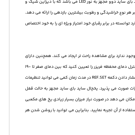
است که سهولت باز و بسته شدن را با استفاده از دستگیره هایی که برای آن فراهم شده را مهیا می کند. کنترل پنل الکترونیکی یخچال ساید بای ساید دوو مجهز به نور LED می باشد که با دیزاین شیک و
بر هر نوع خراشیدگی و رطوبت بیشترین بازدهی را ارائه می دهد.
انسته در برابر رقبای خود امتیاز ویژه ای را به خود اختصاص
ر LED است، روشنایی زیادی را در زمانی که نور کافی وجود ندارد برای مشاهده راحت تر ایجاد می کند. همچنین دارای
تعدادی از دکمه های مختلف جهت تنظیم کردن آسان تر دمای فریزر و یخچال می باشد که با فشار دادن دکمهFRZ.SET می توانید به راحتی کنترل دمای محفظه فریزر را تعیین کنید که بین دمای صفر تا -19
درجه سانتی گراد متغیر است. هر بار شما این دکمه را فشار دهید تنظیمات جدیدی را می توانید با استفاده از آن تعیین نمایید. علاوه بر این با فشار دادن دکمه REF.SET در مدت زمان کمی می توانید تنظیمات
یات صورت می پذیرد. یخچال ساید بای ساید مجهز به حالت قفل
 امکان می دهد در صورت نیاز میزان بسیار زیادی یخ های مکعبی
تفاده از آن تجربه نمایید. بنابراین می توانید با روشن شدن هر