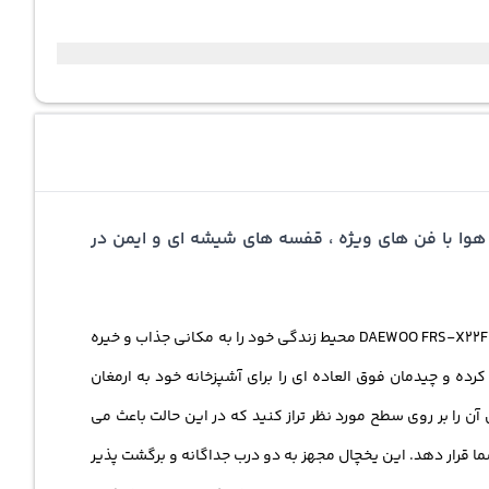
ر ، دکمه تنظیم دما ، بدون برفک ، جریان هوا با فن های ویژه ، قفسه های شیشه ای و ایمن در
اگر می خواهید فضای آشپزخانه خود را به مکانی زیبا و آراسته تبدیل نمایید می‌توانید هم اکنون با سفارش دادن یخچال ساید بای ساید دوو DAEWOO FRS-X22F3 محیط زندگی خود را به مکانی جذاب و خیره
ده و چیدمان فوق العاده ای را برای آشپزخانه خود به ارمغان
ن را بر روی سطح مورد نظر تراز کنید که در این حالت باعث می
ا قرار دهد. این یخچال مجهز به دو درب جداگانه و برگشت پذیر