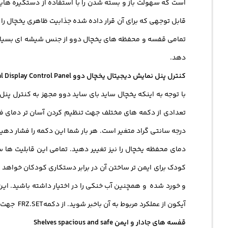
قابل توجهی که برای آن قرار داده شده جذابیت ظاهری یخچال را چ
تمامی قفسه و محفظه های یخچال دوو از جنس شیشه ای بسیار ایم
دهد.
کنترل پنل نمایش دیجیتال یخچال دوو X22F3 Digital Display Control Panel
دمای محفظه یخچال را نیز تغییر دهید. تمامی این قابلیت ها 
کودک برای ایمن تر ساختن آن در برابر دستکاری کودکان خواهد ش
و خورد شده و همچنین آب خنکی را در اختیار داشته باشید. این قا
آیکون از عملکرد مربوط به آن باخبر شوید. از دکمهFRZ.SET جهت فریز کردن سریع می‌باشد در مدت زمان کمی عملیات سریع خود را آغاز می کند.
قفسه های جادار و ایمن Shelves spacious and safe