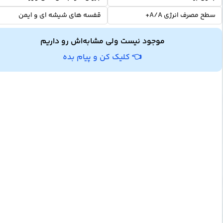
سطح مصرف انرژی A/A+
قفسه های شیشه ای و ایمن
موجود نیست ولی مشابه‌اش رو داریم
👈 کلیک کن و پیام بده