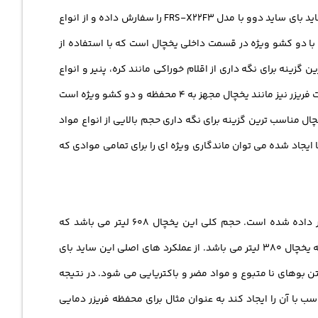
اگر می خواهید مواد غذایی که در داخل یخچال قرار می دهید همچنان باطراوت و با همان کیفیت باقی بمانند می توانید هم اکنون یخچال ساید بای ساید دوو با مدل FRS-X22F3 را سفارش داده و از انواع
ای نگه داری مواد غذایی تعیین شده بهترین کیفیت و بازدهی را تجربه نمایید. ساید بای ساید دوو دارای 4 محفظه با دو کشو ویژه در قسمت داخلی یخچال است که با استفاده از
ینه برای نگه داری از اقلام خوراکی مانند کره، پنیر و انواع
قوطی های مربا می باشد که با استفاده از قابلیت تنظیم ارتفاع این پاکت ها، فاصله ایده آل خود را برای نگه داری این مواد فراهم کنید. قسمت فریزر نیز مانند یخچال مجهز به 4 محفظه و دو کشو ویژه است
ل مناسب ترین گزینه برای نگه داری حجم بالایی از انواع مواد
ایجاد شده می توان ماندگاری ویژه ای را برای تمامی موادی که
یخچال ساید بای ساید دوو FRS-X22F3 یکی از بهترین محصولاتی است که جهت نگهداری انواع مواد غذایی با همان کیفیت که در آن قرار داده شده است. حجم کلی این یخچال 608 لیتر می باشد که
کاملترین ظرفیت را نسبت به سایر مدل های سنتی و قدیمی تر یخچال به خود اختصاص داده است. حجم فریزر برابر با 228 لیتر و حجم محفظه یخچال 380 لیتر می باشد. از عملکرد های اصلی این ساید بای
بوهای نا متبوع و مواد مضر و باکتریایی می شود. در نتیجه
 با آن را ایجاد کند به عنوان مثال برای محفظه فریزر دمایی