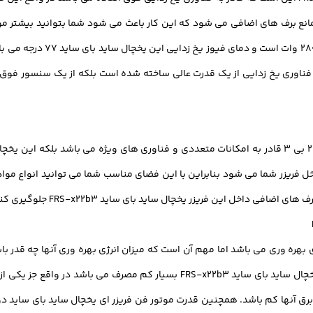
مانع برف های اضافی می شود که این کار باعث می شود شما بتوانید بیشتر مواد
بای ساید قرار دهید. همچنین ق
علاوه بر این که یخچال ساید بای ساید قادر اف آر اس- ایکس 22 بی 3 قادر به امکانات متعددی و فناوری 
ریزر شما می شود بنابراین با این فضای مناسب شما می توانید انواع مواد غذ
ی داخل این فریزر یخچال ساید بای ساید FRS-x22b3 جلوگیری کند.
ی بهره وری می باشد اما مهم آن است که میزان انرژی بهره وری آنها چه قدر ب
انرژی بهره وری به نام A / A + در نظر گرفته است به طور کلی یخچال ساید بای سای