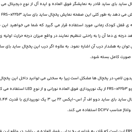
ید بای ساید قادر به نمایشگر فوق العاده و ایده آل از نوع دیجیتال می 
می
 ی قفل کودک زمانی مورد استفاده قرار می گیرد که شما می خواهید این ی
ی های یخچال ساید بای ساید اف آر اس-ایکس 22 بی 3 می توان به هشدار درب آن اشاره نمود. به علاوه اگر درب
ه صورت کامل بسته شود.
بدون لامپ در یخچال ها مشکل است زیرا به سختی می توانید داخل این یخچال ه
قدرت مختلف می باشند. به عبارت دیگر یخ
یکی از ویژگی های قابل توجه ی یخچال ساید بای ساید FRS-x22b3 این است که قادر به فناوری یخ زدایی فوق 