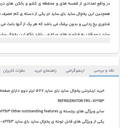
در واقع تعدادی از قفسه های و محفظه ی کشو و بالکن های درب خو
فناوری یخ زدایی و بدون برفک می باشد که هر یک از آنها باعث می شو
درجه ی دمای یخچال آن و حتی قفل کودک را برای شما نمایش می ده
این هشدار به صدا در می آید.
نقد و بررسی
اینفوگرافی
راهنمای خرید
نظرات کاربران
REFRIGERATOR FRS-X22B3
سایر ویژگی های برجسته ی FRS-x22b3 Other outstanding features