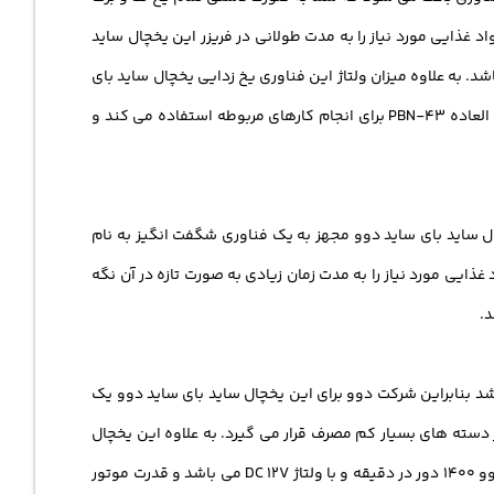
 غذایی مورد نیاز را به مدت طولانی در فریزر این یخچال ساید
درت یخ زدایی این یخچال دوو 280 وات است و دمای فیوز یخ زدایی این یخچال ساید بای ساید 77 درجه می باشد. به علاوه میزان ولتاژ این فناوری یخ زدایی یخچال ساید بای
ساید دوو FRS-x22b3 ، AC 250V, 10A, است. از آنجایی که این فناوری یخ زدایی از یک قدرت عالی ساخته شده است بلکه از یک سنسور فوق العاده PBN-43 برای انجام کارهای مربوطه استفاده می کند و
های ویژه می باشد بلکه این یخچال ساید بای ساید دوو مجهز به یک فناوری شگفت انگیز به نام
ایی مورد نیاز را به مدت زمان زیادی به صورت تازه در آن نگه
اشد بنابراین شرکت دوو برای این یخچال ساید بای ساید دوو یک
د FRS-x22b3 بسیار کم مصرف می باشد در واقع جز یکی از دسته های بسیار کم مصرف قرار می گیرد. به علاوه این یخچال
ساید بای ساید برای افرادی مناسب است که می خواهند مصرف برق آنها کم باشد. همچنین قدرت موتور فن فریزر ای یخچال ساید بای ساید دوو 1400 دور در دقیقه و با ولتاژ DC 12V می باشد و قدرت موتور