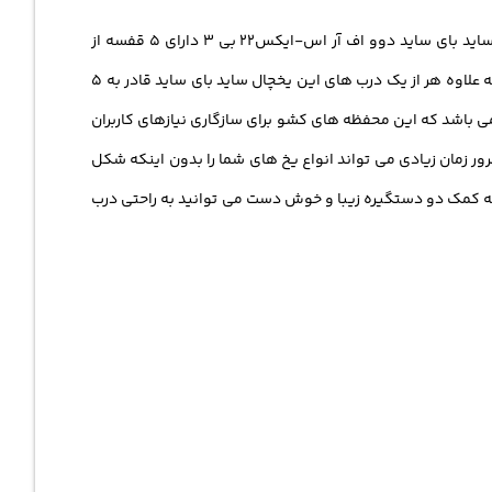
به عبارت دیگر تعداد قفسه های فریزر این یخچال ساید بای ساید 2 قفسه می باشد و قفسه های یخچال آن 3 عدد است به طور کلی یخچال ساید بای ساید دوو اف آر اس-ایکس22 بی 3 دارای 5 قفسه از
جنس شیشه ی محکم می باشد که این قفسه ها قادر می باشد انواع مواد غذایی را به صورت تازه و با مدت طولانی برای شما نگه داری کند. به علاوه هر از یک درب های این یخچال ساید بای ساید قادر به 5
د انواع مواد نوشیدنی برای شما نگه داری کند. یخچال ساید بای ساید مجهز به 4 محفظه ی کشو می باشد که این محفظه های کشو برای سازگاری نیازهای کاربران
ر زمان زیادی می تواند انواع یخ های شما را بدون اینکه شکل
به کمک دو دستگیره زیبا و خوش دست می توانید به راحتی درب