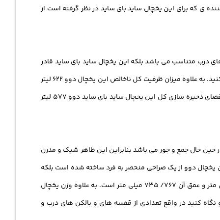
قه و ولتاژ آن DC 13V است. شرکت سازنده ی دوو نوع خنک کننده ی که برای این یخچال ساید بای ساید در نظر گرفته است از
محفظه ی کشو و بالکن های درب متناسب می باشد بلکه این یخچال ساید بای ساید قادر
یک میزان ظرفیت ناخالص و ذخیره سازی مناسب می باشد که شما به راحتی می توانید انواع مواد غذایی را به مدت زمان زیادی در آن نگه داری کنید. به علاوه میزان ظرفیت کل ناخالص این یخچال دوو 622 لیتر
است و میزان ظرفیت ناخالص فریزر این یخچال ساید بای ساید 242 لیتر و میزان ظرفیت ناخالص یخچال آن 380 لیتر می باشد. همچنین میزان فضای ذخیره سازی کل این یخچال ساید بای ساید دوو 577 لیتر
ک و در حین حال جمع و جور می باشد بنابراین این ظاهر شیک و مدرن
ین یخچال دوو از یک صراحی منحصر به فرد ساخته شده است بلکه
اندازه و وزن آن نسبتا مناسب می باشد در نتیجه عرض این یخچال ساید بای ساید 970 / 912 میلی متر و ارتفاع این یخچال 1.880/1.770 میلی متر و عمق آن 767/ 735 میلی متر است. به علاوه وزن یخچال
 داخل این یخچال ساید بای ساید دوو نگاه کنید در واقع تعدادی از قفسه های و بالکن های درب و