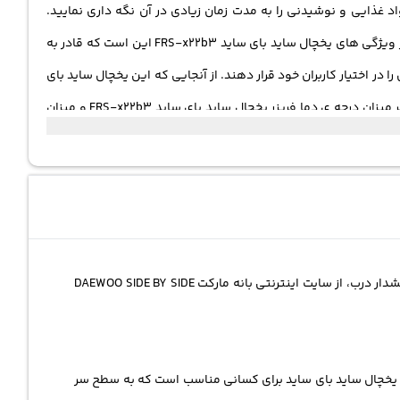
غذایی و نوشیدنی را به مدت زمان زیادی در آن نگه داری نمایید.
همچنین این یخچال ساید بای ساید جز یکی از دسته ی کم مصرف ها قرار گرفته است بنابراین میزان انرژی بهره وری آن A / A + می باشد. از دیگر ویژگی های یخچال ساید بای ساید FRS-x22b3 این است که قادر به
در اختیار کاربران خود قرار دهند. از آنجایی که این یخچال ساید بای
ساید دوو قادر به فناوری های ویژه می باشد بلکه این یخچال ساید بای ساید مجهز به یک صفحه نمایش دیجیتالی است که در واقع این نمایشگر میزان درجه ی دما فریزر یخچال ساید بای ساید FRS-x22b3 و میزان
 آن اشاره نمود به طور کلی اگر درب شما به مدت زیادی بسته نشود
خرید اینترنتی یخچال ساید بای ساید 577 لیتر دوو دارای صفحه نمایش دیجیتالی ، نمایش درجه ی دما یخچال و فریزر ، قفل کودک، قادر به هشدار درب، از سایت اینترنتی بانه مارکت DAEWOO SIDE BY SIDE
خوردار می باشد در نتیجه این یخچال ساید بای ساید برای کسانی مناسب است که به سطح سر