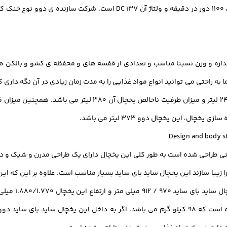
فن کندانسور یخچال ساید بای ساید اف آر اس-ایکس 22 بی 3 ، 1100 دور در دقی
ین که یخچال ساید بای ساید دوو FRS-x22b3 دارای اندازه و وزن نسبتا مناسب و تعدادی از قفسه های و 
رنگ نقره ای ورنی طراحی شده است به طور کلی این یخچال دارای یک طراحی مدرن و شی
 زیبا سازند این یخچال ساید بای ساید بسیار مناسب است. علاوه بر این که ا
ساید بای ساید FRS-x22b3 بر حسب کیلو گرم اندازه گیری شده است که 98 کیلو گرم می باشد. اگر به