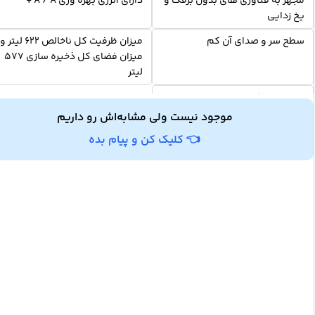
مجهز به فناوری های بدون برفک و
دارای انرژی بهره وری A / A +
یخ زدایی
سطح سر و صدای آن کم
میزان ظرفیت کل ناخالص 622 لیتر و
میزان فضای کل ذخیره سازی 577
لیتر
دارای 10 بالکن درب و 5 قفسه و 4
محفظه ی کشو و یک سینی یخ
موجود نیست ولی مشابه‌اش رو داریم
👈 کلیک کن و پیام بده