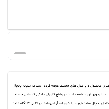
 بهتری محصول و با مدل های مختلف عرضه کرده است در نتیجه یخچال
 حین حال اندازه و وزن آن متناسب است در واقع کاربران خانگی که مایل هستند
دکوراسیون آشپزخانه خود را مدرن سازند می توانند این یخچال ساید بای ساید برای مدرن کردن دکوراسیون آشپزخانه ی خود استفاده کنند. اگر به داخل یخچال ساید بای ساید دوو اف آر اس-ایکس 22 بی 3 نگاه کنید