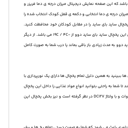
باشد که این صفحه نمایش دیجیتال میزان درجه ی دما فریزر و
زان درجه ی دما یخچال و دکمه ی قفل کودک را برای شما نمایش می دهد به طور کلی این صفحه نمایش یخچال ساید بای ساید FRS-x22b3 میزان درجه ی دما انتخابی و دکمه ی قفل کودک انتخاب شده را
خچال ساید بای ساید را در مقابل کودکان خود محافظت کنید.
همچنین این یخچال ساید بای ساید به کاربران خود اجازه می دهد درجه ی دما آن را به راحتی تنظیم نمایند در واقع میزان درجه حرارت اولیه ی این یخچال ساید بای ساید دوو از -19C / 4C می باشد. از دیگر
 این یخچال ساید بای ساید دوو به مدت زیادی باز باقی بماند یا درب شما به صورت کامل
ا ببینید به همین دلیل تمام یخچال ها دارای یک نورپردازی با
چال ساید بای ساید دوو FRS-x22b3 از یک نورپردازی فوق العاده نورانی و از نوع LED استفاده می کند تا شما به راحتی بتوانید انواع مواد غذایی را داخل این یخچال
ساید بای ساید قرار دهید اما کمپانی دوو برای بخش فریزر، یخچال ساید بای ساید دوو اف آر اس-ایکس 22 بی 3 یک نورپردازی با قدرت 1.44وات و با ولتاژ DC12V در نظر گرفته است و نیز بخش یخچال این
العاده می باشد در واقع این فناوری باعث می شود که شما به صورت دستی تمام یخ ها و برف