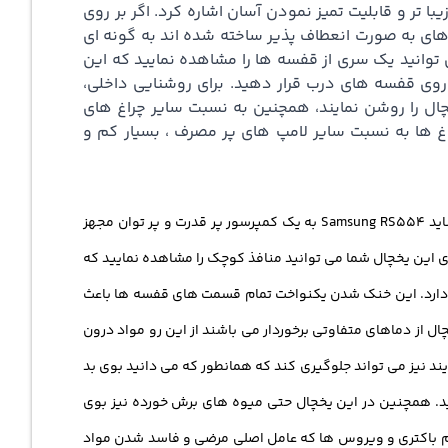
 تر و قابلیت تمیز نمودن آسان اشاره کرد. اگر بر روی
های به صورت انعطاف پذیر ساخته شده اند به گونه ای
می توانید یک سری از قفسه ها را مشاهده نمایید که این
ر روی قفسه های درب قرار دهید. برای روشنایی داخلی،
ال را روشن نمایند، همچنین به نسبت سایر چراغ های
راغ ها به نسبت سایر لامپ های پر مصرف ، بسیار کم و
یکی از دلایلی که این یخچال طرفداران زیاد را به خود اختصاص داده است، توان تولید خنک کنندگی به میزان بالا می باشد. یخچال ساید بای ساید Samsung RS554 به یک کمپرسور پر قدرت و پر توان مجهز
ای این یخچال شما می توانید منافذ کوچک را مشاهده نمایید که
گه دارد. این خنک شدن یکنواخت تمام قسمت های قفسه ها باعث
ل از دماهای متفاوتی برخوردار می باشند از این رو مواد درون
ند نیز می تواند جلوگیری کند که همانطور که می دانید بوی بد
ید. همچنین در این یخچال حتی میوه های برش خورده نیز بوی
مام باکتری و ویروس ها که عامل اصلی مرضی و فاسد شدن مواد