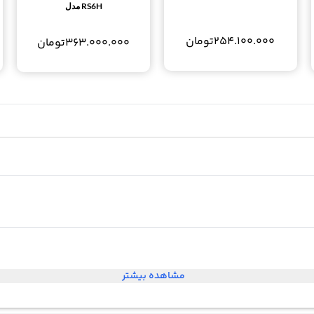
RS6H مدل
254.100.000
تومان
363.000.000
تومان
مشاهده بیشتر