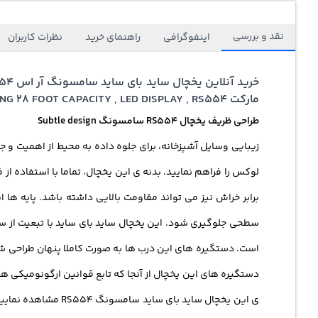
نقد و بررسی
اینفوگرافی
راهنمای خرید
نظرات کاربران
مارکت SAMSUNG REFRIGERATOR TWIN COOLING 28 FOOT CAPACITY , LED DISPLAY , RS554
طراحی ظریف یخچال RS554 سامسونگ Subtle design
زیبایی وسایل آشپزخانه، برای جلوه داده به محیط از اهمیت و جا
لوکس را فراهم نمایید. بدنه ی این یخچال، تماما با استفاده از 
برابر خراش نیز می تواند مقاومت بالایی داشته باشد. پایه ها ای
سطحی جلوگیری شود. این یخچال ساید بای ساید با تبعیت از س
است. دستگیره های این درب ها به صورت کاملا پنهان طراحی شده 
دستگیره های این یخچال از آنجا که تابع قوانین ارگونومیکی ه
ی این یخچال ساید ب