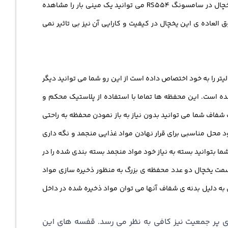
همچنین ویژگی های دیگری همچون حالت های فعال و یا قابلیت تنظیم دما توسط نمایشگر امکانپذیر است. همچنین بر روی درب قسمت یخچال در سامسونگ RS554 می توانید یک مینی بار را مشاهده
العاده ی این یخچال در کیفیت و کارایی آن نیز بی تاثیر نمی
انطور که اشاره شد این یخچال فریزر سامسونگ دارای فضای ذخیره سازی برابر با 28 فوت می باشد. فریزر در این یخچال گنجایش برابر با 217 لیتر را به خود اختصاص داده است از این رو شما می توانید دیگر
ده است. این محفظه ها تماما با استفاده از پلاستیک محکم و
 شفاف شما می توانید بدون نیاز به باز نمودن محفظه به راحتی
ید که این قفسه ها نیز به نوبه ی خود محل مناسبی برای قرار نهادن مواد غذایی منجمد و نگه داری
ا بتوانید بسته به نیاز خود مواد منجمد بسته بندی شده را در
مت یخچال دو عدد محفظه ی بزرگ به منظور ذخیره سازی مواد
به دلیل بدنه ی شفاف آنها می توان مواد ذخیره شده در داخل
این یخچال آر اس 554 سامسونگ حتی برای خانواده های پر جمعیت نیز کافی به نظر می رسد. قفسه های این