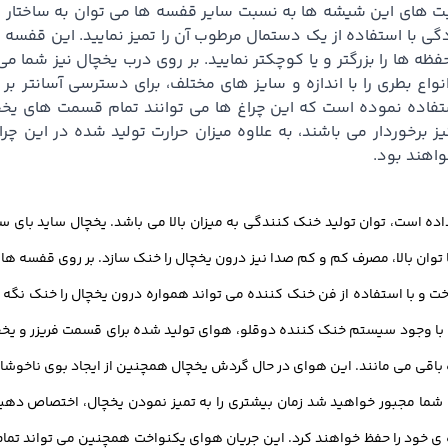
یت های این شیشه ها به نسبت سایر قفسه ها می توان به ساختار زیبا
ی با استفاده از یک دستمال مرطوب آن را تمیز نمایید. این قفسه 
فظه ها را بزرگتر و یا کوچکتر نمایید. بر روی درب یخچال نیز شما 
واع بطری را با اندازه و سایز های مختلف، برای دسترسی آسانتر ب
فاده نموده است که این چراغ ها می توانند تمام قسمت های یخچ
ز برخوردار می باشند، به علاوه میزان حرارت تولید شده در این چ
واهند بود.
توان بالا، مصرف کم و کم صدا نیز درون یخچال را خنک سازد. بر روی قفسه ه
خت و با استفاده از فن خنک کننده می تواند همواره درون یخچال را خنک ن
ه با وجود سیستم خنک کننده دوقلو، هوای تولید شده برای قسمت فریزر و یخچا
باقی می مانند. این هوای در حال گردش یخچال همچنین از ایجاد بوی ناخوشای
ه شما مجبور خواهید شد زمان بیشتری را به تمیز نمودن یخچال، اختصاص ده
زه ی خود را حفظ خواهند کرد. این جریان هوای یکنواخت همچنین می تواند ت