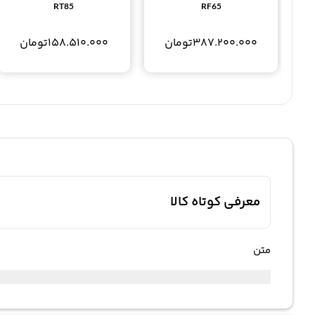
RT85
RF65
387.200.000
تومان
158.510.000
تومان
معرفی کوتاه کالا
متن