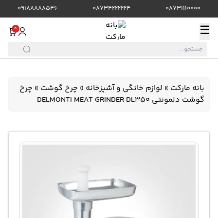
09188888546
08734222224
08731110000
☰
0
بانه مارکت
»
لوازم خانگی و آشپزخانه
»
چرخ گوشت
»
چرخ
گوشت دلمونتی DELMONTI MEAT GRINDER DL350