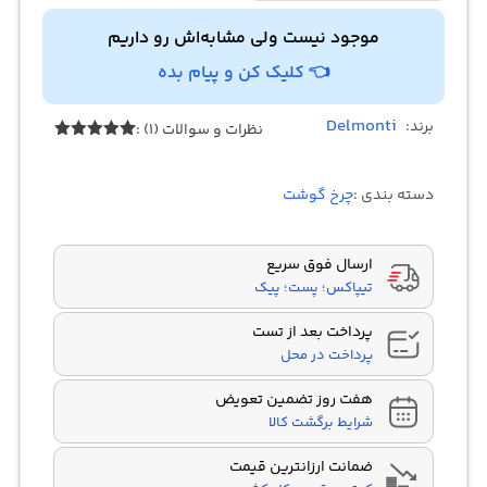
موجود نیست ولی مشابه‌اش رو داریم
👈 کلیک کن و پیام بده
Delmonti
برند:
نظرات و سوالات (1) :
1
امتیازدهی
5.00
از 5
در
دسته بندی :
چرخ گوشت
امتیازدهی
مشتری
ارسال فوق سریع
تیپاکس؛ پست؛ پیک
پرداخت بعد از تست
پرداخت در محل
هفت روز تضمین تعویض
شرایط برگشت کالا
ضمانت ارزانترین قیمت