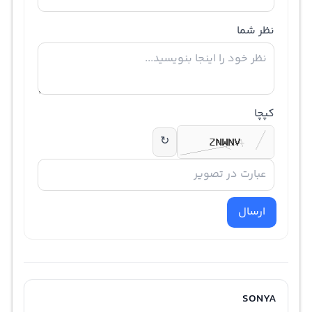
نظر شما
کپچا
↻
ارسال
SONYA