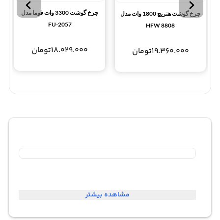
چرخ گوشت 3300 وات فوما مدل
چرخ گوشت هنریچ 1800 وات مدل
FU-2057
HFW 8808
18.029.000
تومان
19.360.000
تومان
مشاهده بیشتر