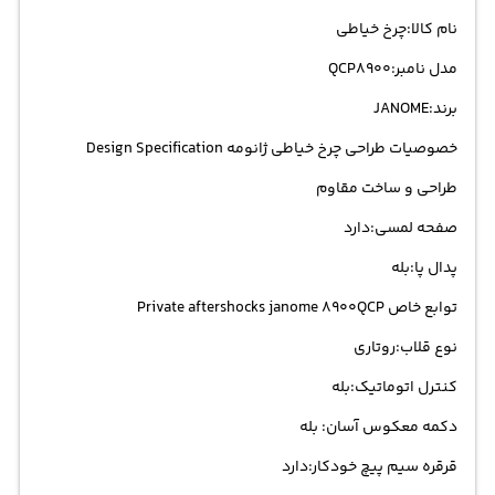
نام کالا:چرخ خیاطی
مدل نامبر:QCP8900
برند:JANOME
خصوصیات طراحی چرخ خیاطی ژانومه Design Specification
طراحی و ساخت مقاوم
صفحه لمسی:دارد
پدال پا:بله
توابع خاص Private aftershocks janome 8900QCP
نوع قلاب:روتاری
کنترل اتوماتیک:بله
دکمه معکوس آسان: بله
قرقره سیم پیچ خودکار:دارد