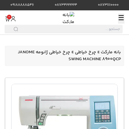
09188888546
08734222224
08731110000
☰
0
بانه مارکت
»
چرخ خیاطی
»
چرخ خیاطی ژانومه JANOME
SWING MACHINE 8900QCP