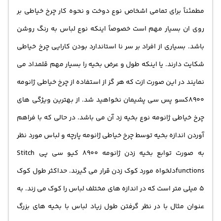
مطمئناً برای تمامی اشخاص نوع دوخت و نحوه کار چرخ خیاطی بر
روی ان بسیار مهم است خصوصاً اینکه نوع لباس به رنگ روشن
باشد. بسیاری از افراد بر سر نا استاندارد بودن کارایی چرخ خیاطی
شکایت دارند. یا اینکه طول و عرض بخیه را بسیار مهم قلمداد می
نمایند در این صورت ازت که هر گز از استفاده از چرخ خیاطی ژانومه
8900کسو پس سی پشیمان نخواهید شد. از بهترین ویژگی های
چرخ خیاطی ژانومه نوع بخیه زد آن می باشد. در حالی که با فراهم
آوردن اندازه بخیه توسط چرخ خیاطی ژانومه پارچه و لباس مورد نظر
به صورت توابع بخیه زدن ژانومه 8900 کیو سی پی Stitch
functionsدلخواه مورد کوک زدن قرار می گیرند. حداکثر طول کوک
5 میلی متر است که در اندازه های مختلف لباس را کوک می زند. به
عنوان مثال با در نظر گرفتن طول زیاد لباس با بخیه های بزرگ