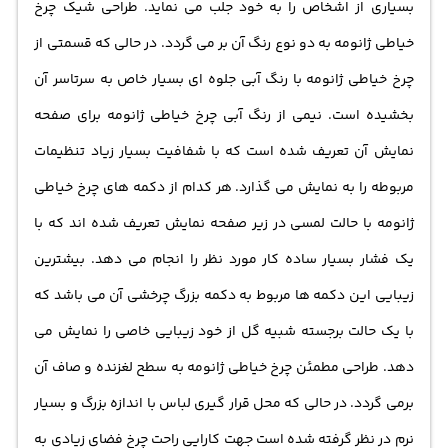
بسیاری از اشخاص را به خود جلب می نماید. طراحی شیک چرخ
لعابی متفاوت شما را از امکانات بسیار خوب خود بی نصب
خیاطی ژانومه به دو نوع رنگ آن بر می گردد. در حالی که قسمتی از
نخواهد گذاشت. این نوع چرخ خیاطی در حالی که قادر به تعداد
چرخ خیاطی ژانومه با رنگ آبی جلوه ای بسیار خاص به سرتاسر آن
270 بخیه در دقیقه می باشد لباس ها را چنان با کیفیت می
بخشیده است. نیمی از رنگ آبی چرخ خیاطی ژانومه برای صفحه
دوزد که حتی بسیاری از مدل های چرخ خیاطی قادر به انجام
نمایش آن تعریف شده است که با شفافیت بسیار زیاد تنظیمات
این کار نمی باشند. چرخ خیاطی ژانومه با قابلیت قفل کوک مانع
مربوطه را به نمایش می گذارد. هر کدام از دکمه های چرخ خیاطی
از فعال شدن آن در برابر خطرات احتمالی خواهد شد. با در نظر
ژانومه با حالت لمسی در زیر صفحه نمایش تعریف شده اند که با
گرفتن کنترل الکتریکی چرخ خیاطی janome 8900qcp امکان
یک فشار بسیار ساده کار مورد نظر را انجام می دهد. بیشترین
دسترسی سریع و آسام به قابلیت های آن فراهم می شود.
زیبایی این دکمه ها مربوط به دکمه بزرگ چرخشی آن می باشد که
طول و عرض کوک در چرخ خیاطی ژانومه به صورت دلخواه
با یک حالت برجسته شبیه گل از خود زیبایی خاصی را نمایش می
تنظیم خواهد شد که در نتیجه آن سبب ارائه زیباترین شکل
دهد. طراحی مطمئن چرخ خیاطی ژانومه به سطح لغزنده و صاف آن
لباس خواهد شد.
برمی گردد. در حالی که محل قرار گیری لباس با اندازه بزرگ و بسیار
نرم در نظر گرفته شده است جهت کارایی راحت چرخ فضای زیادی به