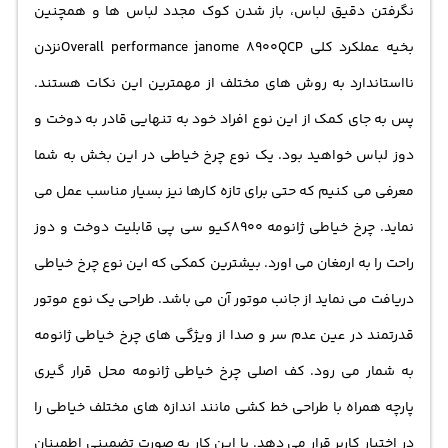
نگرفتن دقیق لباس، باز شدن کوک مجدد لباس ها و همچنین
بخیه عملکرد کلی Overall performance janome 8900QCPنزدن
نااستاندارد به روش های مختلف از مهمترین این نکات هستند.
پس به جای کمک از این نوع افراد خود به تنهایی قادر به دوخت و
دوز لباس خواهید بود. یک نوع چرخ خیاطی در این بخش به شما
معرفی می کنیم که حتی برای تازه کارها نیز بسیار مناسب عمل می
نماید. چرخ خیاطی ژانومه 8900کیو سی پی قابلیت دوخت و دوز
راحت را به ارمغان می اورد. بیشترین کمکی که این نوع چرخ خیاطی
دریافت می نماید از جانب موتور آن می باشد. طراحی یک نوع موتور
قدرتمند در عین عدم سر و صدا از ویژگی های چرخ خیاطی ژانومه
به شمار می رود. کف اصلی چرخ خیاطی ژانومه محل قرار گیری
پارچه همراه با طراحی خط کشی مانند اندازه های مختلف خیاطی را
در اختیار کاربر قرار می دهد. با این کار به صورت تضمینی اطمینان