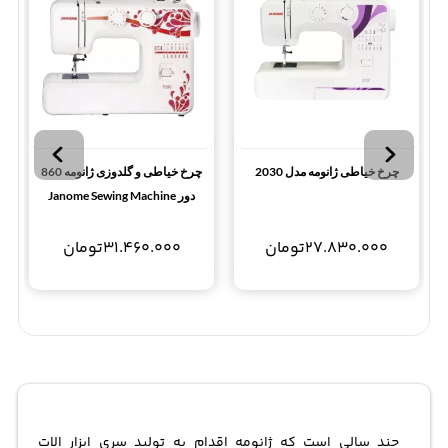
چرخ خیاطی ژانومه مدل 2030
چرخ خیاطی و گلدوزی ژانومه 860
دور Janome Sewing Machine
7000
27.830.000
تومان
31.460.000
تومان
چند سالی است که ژانومه اقدام به تولید سری ابزار الات