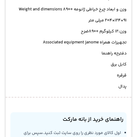
وزن و ابعاد چرخ خیاطی ژانومه 8900 Weight and dimensions
91×124×204 میلی متر
وزن:12 کیلوگرم 8900ضزح
تجهیزات همراه Associated equipment janome
دفترچه راهنما
کابل برق
قرقره
پدال
راهنمای خرید از بانه مارکت
اول کالای مورد نظری را روی سایت ثبت کنید.سپس برای