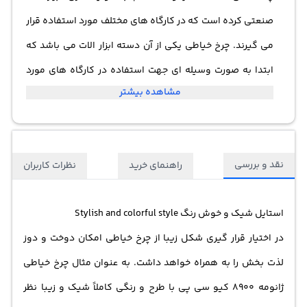
صنعتی کرده است که در کارگاه های مختلف مورد استفاده قرار
می گیرند. چرخ خیاطی یکی از آن دسته ابزار الات می باشد که
ابتدا به صورت وسیله ای جهت استفاده در کارگاه های مورد
مشاهده بیشتر
استفاده قرار می گرفت. با گذشت زمان و باتوجه به نیاز اشخاص
استفاده از این نوع وسایل به حدی در میان مردم رواج پیدا کرد
که امروزه هر شخص به نوبه خود در گوشه ای اقدام به خیاطی
نقد و بررسی
راهنمای خرید
نظرات کاربران
می نماید. صرف نظر از آشنایی هر چه بهتر با حرفه خیاطی موجب
کاهش هزینه ها خواهد شد. به عنوان مثال با در اختیار قرار
استایل شیک و خوش رنگ Stylish and colorful style
گرفتن چرخ خیاطی به صورت همیشگی از تمامی مدل های
در اختیار قرار گیری شکل زیبا از
چرخ خیاطی
امکان دوخت و دوز
بسیار زیبایی پارچه ها و لباس ها برخوردار خواهید شد. با ورود
لذت بخش را به همراه خواهد داشت. به عنوان مثال چرخ خیاطی
چرخ خیاطی های ژانومه بازار رونق بسیار خوبی از خرید آنها را به
ژانومه 8900 کیو سی پی با طرح و رنگی کاملاً شیک و زیبا نظر
همراه داشت. چرخ خیاطی ژانومه 8900کیو سی پی با رنگ و