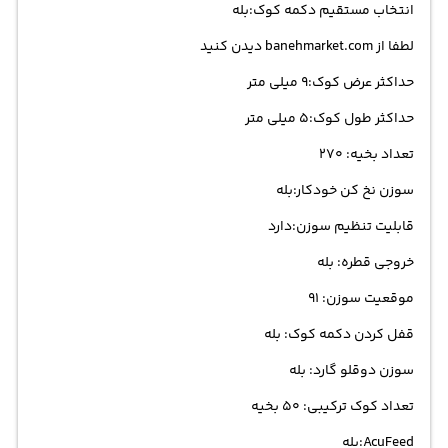
انتخاب مستقیم دکمه کوک:بله
لطفا از banehmarket.com دیدن کنید
حداکثر عرض کوک:9 میلی متر
حداکثر طول کوک:5 میلی متر
تعداد بخیه: 270
سوزن نخ کن خودکار:بله
قابلیت تنظیم سوزن:دارد
خروجی قطره: بله
موقعیت سوزن: 91
قفل کردن دکمه کوک: بله
سوزن دوقلو گارد: بله
تعداد کوک ترکیبی: 50 بخیه
AcuFeed:بله