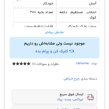
آسان
خودکار
انتخاب مستقیم دکمه
تعداد بخیه 270
کوک
سوزن نخ کن خودکار
قابلیت تنظیم سوزن
نمایش بیشتر
قفل کردن دکمه کوک
تعداد کوک ترکیبی 50
بخیه
موجود نیست ولی مشابه‌اش رو داریم
👈 کلیک کن و پیام بده
Janome
برند:
نظرات و سوالات (1) :
1
امتیازدهی
5.00
از 5
در
دسته بندی :
چرخ خیاطی
امتیازدهی
مشتری
ارسال فوق سریع
تیپاکس؛ پست؛ پیک