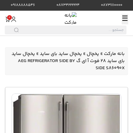
09188888546
08734222224
08731110000
☰
0
بانه مارکت
»
یخچال
»
یخچال ساید بای ساید
»
یخچال ساید
بای ساید 28 فوت آ ای گ AEG REFRIGERATOR SIDE BY
SIDE S86090X