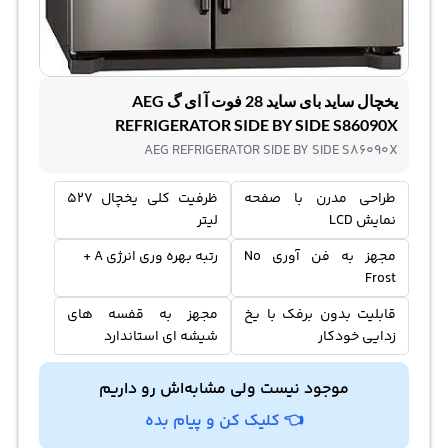
یخچال ساید بای ساید 28 فوت آ ای گ AEG
REFRIGERATOR SIDE BY SIDE S86090X
AEG REFRIGERATOR SIDE BY SIDE S86090X
طراحی مدرن با صفحه
ظرفیت کلی یخچال 527
نمایش LCD
لیتر
مجهز به فن آوری No
رتبه بهره وری انرژی A +
Frost
قابلیت بدون برفک با یخ
مجهز به قفسه های
زدایی خودکار
شیشه ای استاندارد
موجود نیست ولی مشابه‌اش رو داریم
👈 کلیک کن و پیام بده