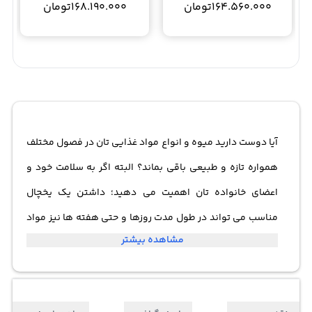
164.560.000
تومان
168.190.000
تومان
آیا دوست دارید میوه و انواع مواد غذایی تان در فصول مختلف
همواره تازه و طبیعی باقی بماند؟ البته اگر به سلامت خود و
اعضای خانواده تان اهمیت می دهید؛ داشتن یک یخچال
مناسب می تواند در طول مدت روزها و حتی هفته ها نیز مواد
مشاهده بیشتر
غذایی، میوه و سبزیجات را تازه و بدون از دست دادن طعم و
رنگ اصلی محافظت کند. بنابراین ما به شما یخچال ساید بای
ساید آ ای گ مدل اس 86090 ایکس را به شما پیشنهاد می