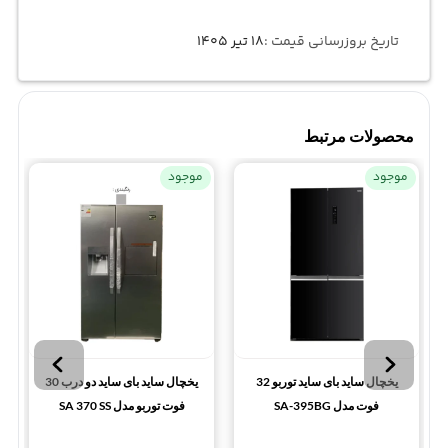
تاریخ بروزرسانی قیمت :
۱۸ تیر ۱۴۰۵
محصولات مرتبط
موجود
موجود
یخچال ساید بای ساید توربو 32
یخچال ساید بای ساید دو درب 30
فوت مدل SA-395BG
فوت توربو مدل SA 370 SS