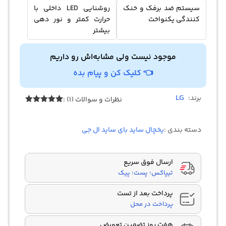
سیستم ضد برفک و خنک
روشنایی LED داخلی با
کنندگی یکنواخت
حرارت کمتر و نور دهی
بیشتر
موجود نیست ولی مشابه‌اش رو داریم
👈 کلیک کن و پیام بده
LG
برند:
نظرات و سوالات (1) :
1
امتیازدهی
5.00
از 5
در
دسته بندی :
یخچال ساید بای ساید ال جی
امتیازدهی
مشتری
ارسال فوق سریع
تیپاکس؛ پست؛ پیک
پرداخت بعد از تست
پرداخت در محل
هفت روز تضمین تعویض