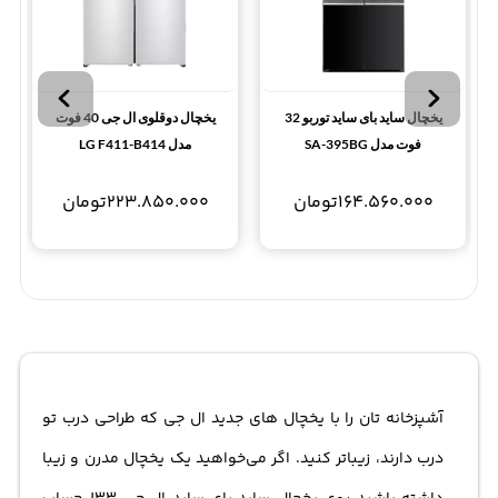
یخچال ساید بای ساید توربو 32
یخچال دوقلوی ال جی 40 فوت
فوت مدل SA-395BG
مدل LG F411-B414
164.560.000
تومان
223.850.000
تومان
آشپزخانه تان را با یخچال های جدید ال جی که طراحی درب تو
درب دارند، زیباتر کنید. اگر می‌خواهید یک یخچال مدرن و زیبا