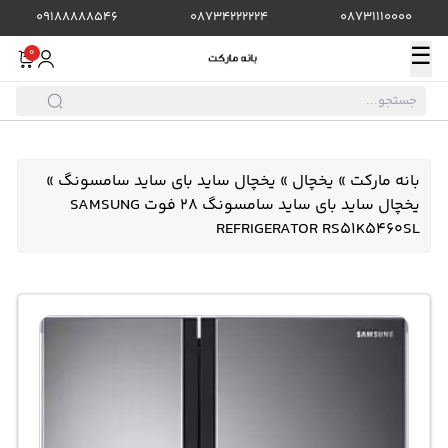
09188888546
08734222224
08731110000
☰
0
بانه مارکت
»
یخچال
»
یخچال ساید بای ساید سامسونگ
»
یخچال ساید بای ساید سامسونگ 28 فوت SAMSUNG
REFRIGERATOR RS51K5460SL