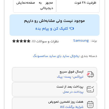
ظرفیت 28 فوت
مجهز به صفحه‌نمایش
دیجیتالی
موجود نیست ولی مشابه‌اش رو داریم
👈 کلیک کن و پیام بده
Samsung
برند:
نظرات و سوالات (1) :
1
امتیازدهی
5.00
از 5
در
دسته بندی :
یخچال ساید بای ساید سامسونگ
امتیازدهی
مشتری
ارسال فوق سریع
تیپاکس؛ پست؛ پیک
پرداخت بعد از تست
پرداخت در محل
هفت روز تضمین تعویض
شرایط برگشت کالا