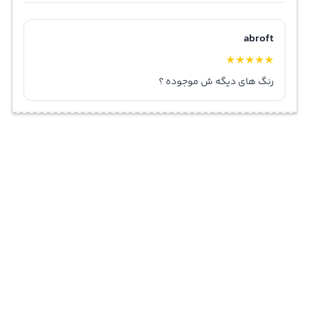
abroft
★
★
★
★
★
رنگ های دیگه ش موجوده ؟