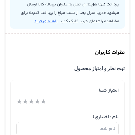
پرداخت تنها هزینه ی حمل به عنوان بیعانه کالا ارسال
بتواند مواد غیر بهداشتی و باکتری و میکروب ها را تصفیه
میشود «درب منزل بعد از تست مبلغ را پرداخت کنید» برای
کند. همچنین شما می‌توانید پس از چند ماه فیلتر را تعویض
مشاهده راهنمای خرید کلیک کنید.
راهنمای خرید
کنید. سامسونگ در طراحی این یخچالش همچنین اهمیت ویژه
ای به میزان مصرف انرژی داده است. در این راستا از ال‌ای‌دی
نظرات کاربران
کوچک برای نوردهی داخلی استفاده کرده که به نسبت چراغ
های قدیمی میزان بسیار کمتری انرژی مصرف می‌کند. همچنین
ثبت نظر و امتیاز محصول
این ال‌ای‌دی به میزان بسیار کمی حرارت تولید خواهد کرد که به
کاهش نیاز به خنک کنندگی و مصرف انرژی کمک خواهد کرد.‌
امتیاز شما
★
★
★
★
★
نام
(اختیاری)