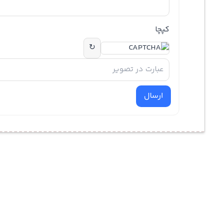
کپچا
↻
ارسال