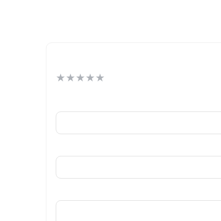
★
★
★
★
★